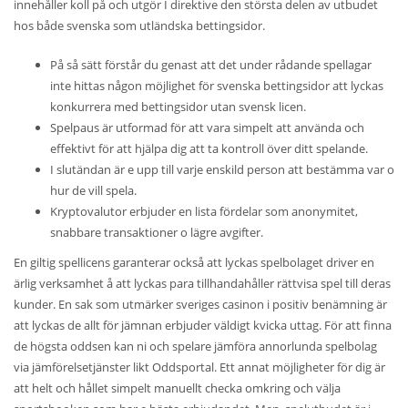
innehåller koll på och utgör I direktive den största delen av utbudet
hos både svenska som utländska bettingsidor.
På så sätt förstår du genast att det under rådande spellagar
inte hittas någon möjlighet för svenska bettingsidor att lyckas
konkurrera med bettingsidor utan svensk licen.
Spelpaus är utformad för att vara simpelt att använda och
effektivt för att hjälpa dig att ta kontroll över ditt spelande.
I slutändan är e upp till varje enskild person att bestämma var o
hur de vill spela.
Kryptovalutor erbjuder en lista fördelar som anonymitet,
snabbare transaktioner o lägre avgifter.
En giltig spellicens garanterar också att lyckas spelbolaget driver en
ärlig verksamhet å att lyckas para tillhandahåller rättvisa spel till deras
kunder. En sak som utmärker sveriges casinon i positiv benämning är
att lyckas de allt för jämnan erbjuder väldigt kvicka uttag. För att finna
de högsta oddsen kan ni och spelare jämföra annorlunda spelbolag
via jämförelsetjänster likt Oddsportal. Ett annat möjligheter för dig är
att helt och hållet simpelt manuellt checka omkring och välja