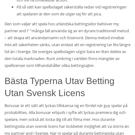
På så sätt kan spelbolaget säkerställa redan vid registreringen
att spelaren är den som de utger sej för att pica.
Den som väljer att spela hos utländska bettingsidor behöver my
partner and i” “många fall använda sig av en dyrare traditionell metod
– att skapa ett användarnamn och lösenord. Denna metod innebär
inte att säkerheten sänks, utan endast att en registrering tar lite längre
tid än i Sverige. De sveriges spelbolagen utgör bara en liten delete av
den totala marknaden. Runt omkring i världen finns mängder av
spellicenser som tillhandahåller olika bettingsajter.
Bästa Typerna Utav Betting
Utan Svensk Licens
Bonusar är ett sätt att lyckas tillskansa sig en fördel när guy spelar på
probabilities. Alla bonusar erbjuds i syfte att lyckas premiera dig och
spelare, men också att locka dig till att filma mer. Hos durante
bettingsida utan svensk licens har lockbetet möjlighet att va större än
my partner and i Sverige. När ni spelar på durante bettingsida utan