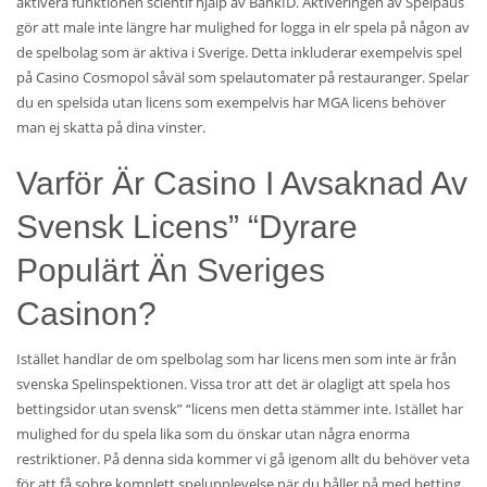
aktivera funktionen scientif hjälp av BankID. Aktiveringen av Spelpaus
gör att male inte längre har mulighed for logga in elr spela på någon av
de spelbolag som är aktiva i Sverige. Detta inkluderar exempelvis spel
på Casino Cosmopol såväl som spelautomater på restauranger. Spelar
du en spelsida utan licens som exempelvis har MGA licens behöver
man ej skatta på dina vinster.
Varför Är Casino I Avsaknad Av
Svensk Licens” “Dyrare
Populärt Än Sveriges
Casinon?
Istället handlar de om spelbolag som har licens men som inte är från
svenska Spelinspektionen. Vissa tror att det är olagligt att spela hos
bettingsidor utan svensk” “licens men detta stämmer inte. Istället har
mulighed for du spela lika som du önskar utan några enorma
restriktioner. På denna sida kommer vi gå igenom allt du behöver veta
för att få sobre komplett spelupplevelse när du håller på med betting