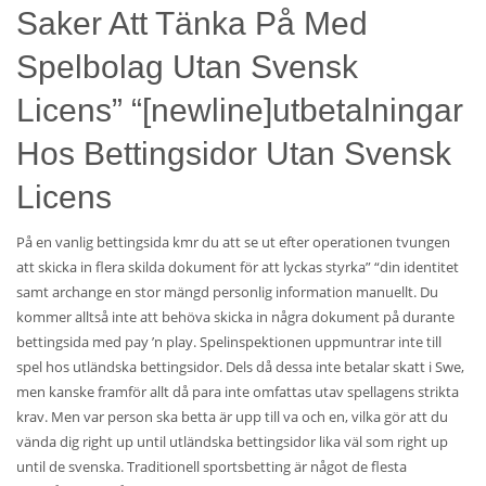
Saker Att Tänka På Med
Spelbolag Utan Svensk
Licens” “[newline]utbetalningar
Hos Bettingsidor Utan Svensk
Licens
På en vanlig bettingsida kmr du att se ut efter operationen tvungen
att skicka in flera skilda dokument för att lyckas styrka” “din identitet
samt archange en stor mängd personlig information manuellt. Du
kommer alltså inte att behöva skicka in några dokument på durante
bettingsida med pay ’n play. Spelinspektionen uppmuntrar inte till
spel hos utländska bettingsidor. Dels då dessa inte betalar skatt i Swe,
men kanske framför allt då para inte omfattas utav spellagens strikta
krav. Men var person ska betta är upp till va och en, vilka gör att du
vända dig right up until utländska bettingsidor lika väl som right up
until de svenska. Traditionell sportsbetting är något de flesta