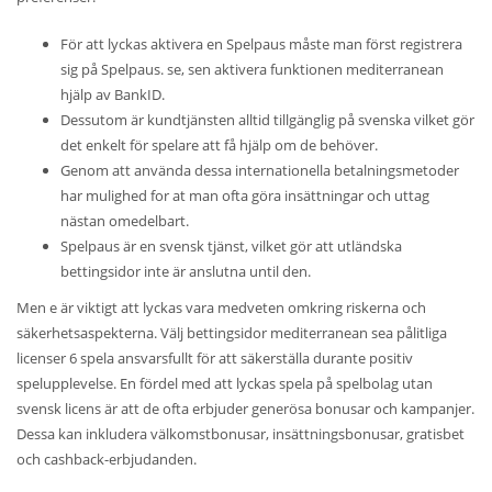
För att lyckas aktivera en Spelpaus måste man först registrera
sig på Spelpaus. se, sen aktivera funktionen mediterranean
hjälp av BankID.
Dessutom är kundtjänsten alltid tillgänglig på svenska vilket gör
det enkelt för spelare att få hjälp om de behöver.
Genom att använda dessa internationella betalningsmetoder
har mulighed for at man ofta göra insättningar och uttag
nästan omedelbart.
Spelpaus är en svensk tjänst, vilket gör att utländska
bettingsidor inte är anslutna until den.
Men e är viktigt att lyckas vara medveten omkring riskerna och
säkerhetsaspekterna. Välj bettingsidor mediterranean sea pålitliga
licenser 6 spela ansvarsfullt för att säkerställa durante positiv
spelupplevelse. En fördel med att lyckas spela på spelbolag utan
svensk licens är att de ofta erbjuder generösa bonusar och kampanjer.
Dessa kan inkludera välkomstbonusar, insättningsbonusar, gratisbet
och cashback-erbjudanden.