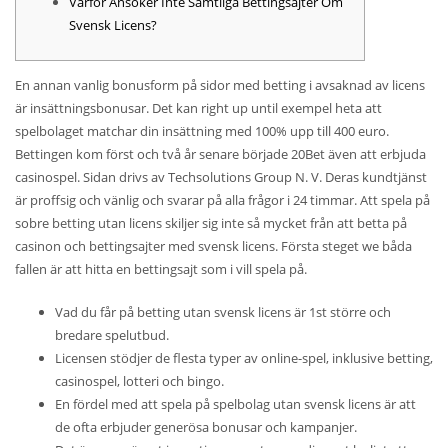
Varför Ansöker Inte Samtliga Bettingsajter Om
Svensk Licens?
En annan vanlig bonusform på sidor med betting i avsaknad av licens
är insättningsbonusar. Det kan right up until exempel heta att
spelbolaget matchar din insättning med 100% upp till 400 euro.
Bettingen kom först och två år senare började 20Bet även att erbjuda
casinospel. Sidan drivs av Techsolutions Group N. V. Deras kundtjänst
är proffsig och vänlig och svarar på alla frågor i 24 timmar. Att spela på
sobre betting utan licens skiljer sig inte så mycket från att betta på
casinon och bettingsajter med svensk licens. Första steget we båda
fallen är att hitta en bettingsajt som i vill spela på.
Vad du får på betting utan svensk licens är 1st större och
bredare spelutbud.
Licensen stödjer de flesta typer av online-spel, inklusive betting,
casinospel, lotteri och bingo.
En fördel med att spela på spelbolag utan svensk licens är att
de ofta erbjuder generösa bonusar och kampanjer.