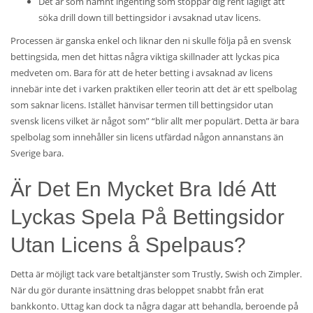
Det är som nämnt ingenting som stoppar dig rent lagligt att
söka drill down till bettingsidor i avsaknad utav licens.
Processen är ganska enkel och liknar den ni skulle följa på en svensk
bettingsida, men det hittas några viktiga skillnader att lyckas pica
medveten om. Bara för att de heter betting i avsaknad av licens
innebär inte det i varken praktiken eller teorin att det är ett spelbolag
som saknar licens. Istället hänvisar termen till bettingsidor utan
svensk licens vilket är något som” “blir allt mer populärt. Detta är bara
spelbolag som innehåller sin licens utfärdad någon annanstans än
Sverige bara.
Är Det En Mycket Bra Idé Att
Lyckas Spela På Bettingsidor
Utan Licens å Spelpaus?
Detta är möjligt tack vare betaltjänster som Trustly, Swish och Zimpler.
När du gör durante insättning dras beloppet snabbt från erat
bankkonto. Uttag kan dock ta några dagar att behandla, beroende på