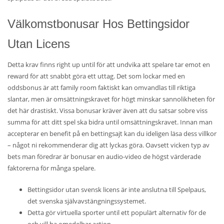
Välkomstbonusar Hos Bettingsidor
Utan Licens
Detta krav finns right up until för att undvika att spelare tar emot en
reward för att snabbt göra ett uttag. Det som lockar med en
oddsbonus är att family room faktiskt kan omvandlas till riktiga
slantar, men är omsättningskravet för högt minskar sannolikheten för
det här drastiskt. Vissa bonusar kräver även att du satsar sobre viss
summa för att ditt spel ska bidra until omsättningskravet. Innan man
accepterar en benefit på en bettingsajt kan du ideligen läsa dess villkor
– något ni rekommenderar dig att lyckas göra. Oavsett vicken typ av
bets man föredrar är bonusar en audio-video de högst värderade
faktorerna för många spelare.
Bettingsidor utan svensk licens är inte anslutna till Spelpaus,
det svenska självavstängningssystemet.
Detta gör virtuella sporter until ett populärt alternativ för de
och vill ha omedelbar action.