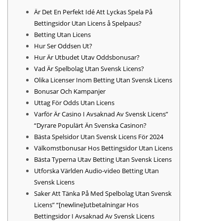
Är Det En Perfekt Idé Att Lyckas Spela På
Bettingsidor Utan Licens å Spelpaus?
Betting Utan Licens
Hur Ser Oddsen Ut?
Hur Är Utbudet Utav Oddsbonusar?
Vad Är Spelbolag Utan Svensk Licens?
Olika Licenser Inom Betting Utan Svensk Licens
Bonusar Och Kampanjer
Uttag För Odds Utan Licens
Varför Är Casino I Avsaknad Av Svensk Licens”
“Dyrare Populärt Än Svenska Casinon?
Bästa Spelsidor Utan Svensk Licens För 2024
Välkomstbonusar Hos Bettingsidor Utan Licens
Bästa Typerna Utav Betting Utan Svensk Licens
Utforska Världen Audio-video Betting Utan
Svensk Licens
Saker Att Tänka På Med Spelbolag Utan Svensk
Licens” “[newline]utbetalningar Hos
Bettingsidor I Avsaknad Av Svensk Licens