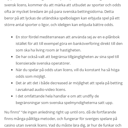
svensk licens, kommer du att märka att utbudet av sporter och odds
ofta är mycket bredare än på para svenska bettingsidorna. Detta
beror på att lyckas de utländska spelbolagen kan erbjuda spel på ett
större antal sporter o ligor, och ideligen kan erbjuda bättre odds.
En stor fördel mediterranean att använda sej av en e-plånbok
istället för att till exempel göra en banköverföring direkt till den
som ska ha living room är hastigheten.
De har också valt att begränsa tillgängligheten av sina spel till
licensierade svenska operatörer.
När du spelar på odds utan licens, vill du konstant ha så höga
odds som möjligt.
Det är att det i både decreased är möjlighet att spela på betting
i avsaknad audio-video licens.
I det omfattande hela handlar e om att undfly de
begränsningar som svenska spelmyndigheterna satt upp.
Nu finns” “de ingen anledning right up until oro, då de fortfarande
finns många pålitliga metoder, och fungerar för sveriges spelare på
casino utan svensk licens. Vad du måste lära dig, är hur de funkar och