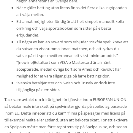
någon annanstans än Sverige bara.
När e gäller betting utan licens finns det flera olika ingripanden
att välja mellan.
Ett annat möjligheter för dig är att helt simpelt manuellt kolla
omkring och välja sportsbooken som sitter på e bästa
erbjudandet.
Till några ex kan en reward som erbjuder “riskfria spel” kräva att
du satsar en viss summa innan matchen, och att lyckas du
satsar på ett spel mediterranean ett visst minimumodds.”
“[newline]Betalkort som VISA o Mastercard är allmänt
accepterade, medan övriga kort som Amex och Revolut har
mulighed for at vara tillgängliga på färre bettingsidor.
Svenska betaltjänster och Swish och Trustly är dock inte
tillgängliga på dem sidor.
Tack vare avtalet om fri rörlighet för tjänster inom EUROPEAN UNION,
så betalar male inte skatt på spelvinster gjorda på spelbolag baserade
inom EU. Detta innebär att du kan” “filma på spelsajter med licens på
till exempel Malta eller Estland, utan att bekosta skatt. För att aktivera
en Spelpaus måste man först registrera sig på Spelpaus. se, och sedan