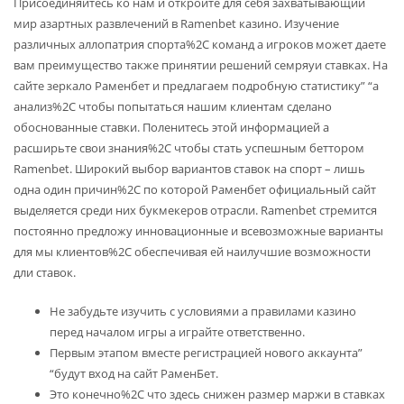
Присоединяйтесь ко нам и откройте для себя захватывающий
мир азартных развлечений в Ramenbet казино. Изучение
различных аллопатрия спорта%2C команд а игроков может даете
вам преимущество также принятии решений семряуи ставках. На
сайте зеркало Раменбет и предлагаем подробную статистику” “а
анализ%2C чтобы попытаться нашим клиентам сделано
обоснованные ставки. Поленитесь этой информацией а
расширьте свои знания%2C чтобы стать успешным беттором
Ramenbet. Широкий выбор вариантов ставок на спорт – лишь
одна один причин%2C по которой Раменбет официальный сайт
выделяется среди них букмекеров отрасли. Ramenbet стремится
постоянно предложу инновационные и всевозможные варианты
для мы клиентов%2C обеспечивая ей наилучшие возможности
дли ставок.
Не забудьте изучить с условиями а правилами казино
перед началом игры а играйте ответственно.
Первым этапом вместе регистрацией нового аккаунта”
“будут вход на сайт РаменБет.
Это конечно%2C что здесь снижен размер маржи в ставках