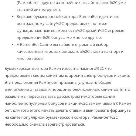
(Раменбет) – другое из новейших онлайн казино%2C уже
ставший хитом рунета.
Зеркало букмекерской конторы RamenBet идентично
центральному сайту%2C предоставляя но те же
функциональные возможности%2C дизайн%2C игровые
предложения%2C бонусы же многое другое.
А RamenBet Casino вы найдете огромный выбор
качественных игровых автоматов%2C ставки на спорт и
многое такое.
Букмекерская контора Рамен известна намного%2C что
предоставляет своим клиентам широкий спектр бонусов и акций.
Эти предложения Раминбет призваны улучшить общее
впечатление от ставок и поощрить бесчисленных клиентов. В что
разделе мы пересказывать рассмотрим некоторые одним
наиболее популярных бонусов и акций%2C заманчивых БК Рамен
бет. Для того этого начать делать ставки и выигрывать фарцануть
на сайте популярной букмекерской конторы Раменбет%2C
необходимо сначала зарегистрироваться.