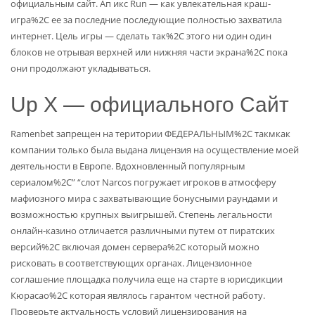
официальным сайт. Ап икс Run — как увлекательная краш-
игра%2C ее за последние последующие полностью захватила
интернет. Цель игры — сделать так%2C этого ни один один
блоков не отрывая верхней или нижняя части экрана%2C пока
они продолжают укладываться.
Up X — официального Сайт
Ramenbet запрещен на територии ФЕДЕРАЛЬНЫМ%2C такмкак
компании только была выдана лицензия на осуществление моей
деятельности в Европе. Вдохновленный популярным
сериалом%2C” “слот Narcos погружает игроков в атмосферу
мафиозного мира с захватывающие бонусными раундами и
возможностью крупных выигрышей. Степень легальности
онлайн-казино отличается различными путем от пиратских
версий%2C включая домен сервера%2C который можно
рисковать в соответствующих органах. Лицензионное
соглашение площадка получила еще на старте в юрисдикции
Кюрасао%2C которая являлось гарантом честной работу.
Проверьте актуальность условий лицензирования на