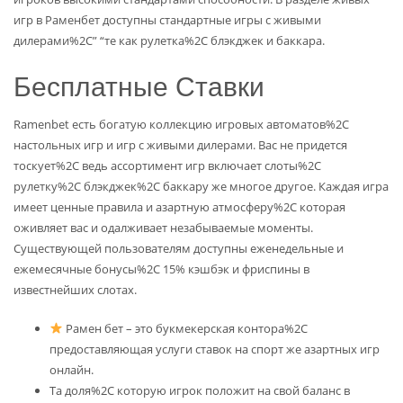
игр в Раменбет доступны стандартные игры с живыми
дилерами%2C” “те как рулетка%2C блэкджек и баккара.
Бесплатные Ставки
Ramenbet есть богатую коллекцию игровых автоматов%2C
настольных игр и игр с живыми дилерами. Вас не придется
тоскует%2C ведь ассортимент игр включает слоты%2C
рулетку%2C блэкджек%2C баккару же многое другое. Каждая игра
имеет ценные правила и азартную атмосферу%2C которая
оживляет вас и одалживает незабываемые моменты.
Существующей пользователям доступны еженедельные и
ежемесячные бонусы%2C 15% кэшбэк и фриспины в
известнейших слотах.
Рамен бет – это букмекерская контора%2C
предоставляющая услуги ставок на спорт же азартных игр
онлайн.
Та доля%2C которую игрок положит на свой баланс в