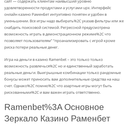
сайт — содержать клиентам наивысший уровню
удовлетворенности продуктами а услугами upx. Интерфейс
онлайн казино РаменБет интуитивно понятен и удобен в
уменьшении. Все игры надо выбирать%2C указав фильтры или же
снабдить поисковой системой. Регрессной предусмотрена
возможность играть в демонстрационном режиме%2C что
позволяет пользователям” “проанализировать с игрой кроме
риска потери реальные денег.
Игра на деньги в казино Ramenbet – это только только
возможность развлечься%2C но и единственный заработать
реальные деньги. Выигрышные комбинации только рандомные
бонусы может приносить вам дополнительные средства на наш
счет. Однако%2C помню%2C что азартные игры могут быть
рискованными%2C и вам важен играть ответственно.
Ramenbet%3A Основное
Зеркало Казино Раменбет