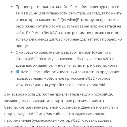
Процесс регистрации на сайте Раменбет чересчур прост и
таков%2C но для успешности регистрации следует помнить
о некоторых моментов.” “[newline]В этом руководстве мы
расскажем хотите о том%2C только зарегистрироваться на
сайте БК Рамен бет%2C а также решим несколько советов
только рекомендаций%2C которые сделает этот процесс но
проще.
Оно создано известными разработчиками Joycasino и
Casino-X%2C поэтому вы можешь быть уверены%2C не
здесь вас ожидает отличное качество игр и безопасность.
Да%2C Раменбет официальный сайт Казино предлагает
пользователям мобильное приложение%2C которое
можно скачать на устройства с iOS только Android.
Эти возможность делают её привлекательна для игроков%2C
желающему наслаждаться азартными развлечениями в
безопасной же увлекательной обстановке. Данные и статистика
подтверждают%2C что Раменбет — это надежная только
перспективная букмекерская контора%2C готовая радовать
игроков высокими стандартами способности. В разделе живых