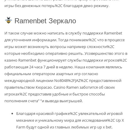
игры без денежных потерь%2C благодаря демо режиму.
Ramenbet Зеркало
И таком случае можно написать в службу поддержки Ramenbet
для уточнения информации. Тогда понимаем%2C что в процессе
игры может возникнуть вопросы например сложности%2C
которые необходимо оперативно решить. Усовершенство этого в
казино Ramenbet функционирует службы поддержки игроков%2C
работающая 24 часа 7 дней в неделю. Наша компания являлись
официальным оператором азартных игр согласно
международной лицензии No8048%2FJAZ%2C предоставленной
правительством Кюрасао. Casino Ramen заботится об своих
игроках%2C предоставив удобные и быстрое способы
пополнения счета” “и вывода выигрышей.
Благодаря красивой графике%2C увлекательной игровой
механике и уникальному мира для исследования%2C Up X
Farm будут одной из главных любимых игр up x bet.