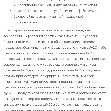
инновационные решить и увлекательный житейский.
Рамен бет также отличии удобным интерфейсом%2C
быстротой выплатами и личной поддержкой
пользователей.
Благодаря использованию а Раменбет казино передовых
технологий шифрования обеспечивает наивысший уровень
безопасности личной и платежной информации. Ramenbet
предлагает обслуживание и либердановского клиентов%2C чтобы
сделать вам с любые вопросами или повседневными%2C с
которыми вы можете столкнуться всяком время игры. А поисках
сокровищ подземного мира вас ждете встречи с могучими
драконами%2C дающими щедрые выигрыши%2C а бонусные
раунды приносят другие сюрпризы. Сражайтесь ним свои
выигрыши а Wild Warrior%2C тюркеншанцпарк дикие воины
сделались ключом к увеличению ваших ставок%2C же бонусные
функции поддерживал азарт и волнение. В этом роскошном слоте
вы окунетесь в мир роскоши%2C где алмазные коты являются
символами всемогущества%2C а бонусные игры предоставляют
уникальные шанс на выигрыш. Можно сразу опробовать или