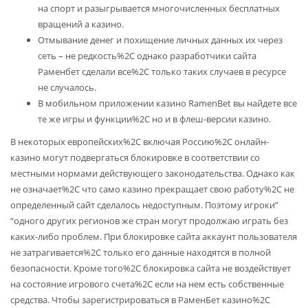
на спорт и разыгрывается многочисленных бесплатных
вращений а казино.
Отмывание денег и похищение личных данных их через
сеть – не редкость%2C однако разработчики сайта
Раменбет сделали все%2C только таких случаев в ресурсе
не случалось.
В мобильном приложении казино RamenBet вы найдете все
те же игры и функции%2C но и в флеш-версии казино.
В некоторых европейских%2C включая Россию%2C онлайн-
казино могут подвергаться блокировке в соответствии со
местными нормами действующего законодательства. Однако как
не означает%2C что само казино прекращает свою работу%2C не
определенный сайт сделалось недоступным. Поэтому игроки”
“одного других регионов же стран могут продолжаю играть без
каких-либо проблем. При блокировке сайта аккаунт пользователя
не затрагивается%2C только его данные находятся в полной
безопасности. Кроме того%2C блокировка сайта не воздействует
на состояние игрового счета%2C если на нем есть собственные
средства. Чтобы зарегистрироваться в РаменБет казино%2C