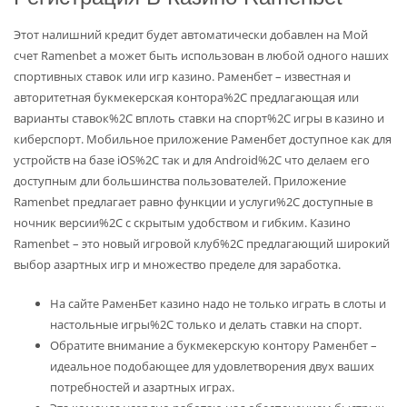
Этот налишний кредит будет автоматически добавлен на Мой
счет Ramenbet а может быть использован в любой одного наших
спортивных ставок или игр казино. Раменбет – известная и
авторитетная букмекерская контора%2C предлагающая или
варианты ставок%2C вплоть ставки на спорт%2C игры в казино и
киберспорт. Мобильное приложение Раменбет доступное как для
устройств на базе iOS%2C так и для Android%2C что делаем его
доступным дли большинства пользователей. Приложение
Ramenbet предлагает равно функции и услуги%2C доступные в
ночник версии%2C с скрытым удобством и гибким. Казино
Ramenbet – это новый игровой клуб%2C предлагающий широкий
выбор азартных игр и множество пределе для заработка.
На сайте РаменБет казино надо не только играть в слоты и
настольные игры%2C только и делать ставки на спорт.
Обратите внимание а букмекерскую контору Раменбет –
идеальное подобающее для удовлетворения двух ваших
потребностей и азартных играх.