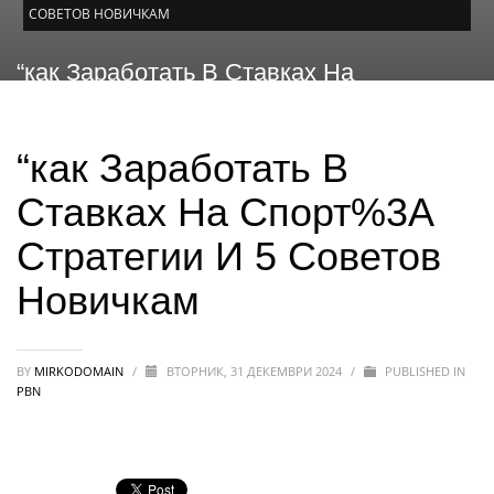
СОВЕТОВ НОВИЧКАМ
“как Заработать В Ставках На
Спорт%3A Стратегии И 5 Советов
Новичкам
“как Заработать В
Ставках На Спорт%3A
Стратегии И 5 Советов
Новичкам
BY
MIRKODOMAIN
/
ВТОРНИК, 31 ДЕКЕМВРИ 2024
/
PUBLISHED IN
PBN