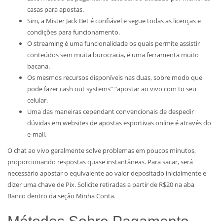
casas para apostas.
Sim, a Mister Jack Bet é confiável e segue todas as licenças e
condições para funcionamento.
O streaming é uma funcionalidade os quais permite assistir
conteúdos sem muita burocracia, é uma ferramenta muito
bacana.
Os mesmos recursos disponíveis nas duas, sobre modo que
pode fazer cash out systems” “apostar ao vivo com to seu
celular.
Uma das maneiras cependant convencionais de despedir
dúvidas em websites de apostas esportivas online é através do
e-mail.
O chat ao vivo geralmente solve problemas em poucos minutos,
proporcionando respostas quase instantâneas. Para sacar, será
necessário apostar o equivalente ao valor depositado inicialmente e
dizer uma chave de Pix. Solicite retiradas a partir de R$20 na aba
Banco dentro da seção Minha Conta.