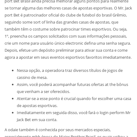
port Bet Brasil ainda precisa melhorar alguns pontos para realmente
se tornar alguma das melhores casas de apostas esportivas. O Mr. Jack
port Bet é patrocinador oficial do clube de futebol do brasil Grêmio,
seguindo some sort of linha das grandes casas de apostas, que
também têm o costume sobre patrocinar times esportivos. Ou seja,
1º, preencha os campos solicitados com suas informações pessoais,
crie um nome para usuário único electronic defina uma senha segura.
Depois, efetue um depósito preliminar para ativar sua conta e come
agora a apostar em seus eventos esportivos favoritos imediatamente.
Nessa opção, a operadora traz diversos títulos de jogos de
cassino de mesa.
Assim, você poderá acompanhar futuras ofertas at the bônus
que venham a ser oferecidos.
Atentar-se a esse ponto é crucial quando for escolher uma casa
de apostas esportivas.
Imediatamente em seguida disso, você fará o login perform Mr
Jack Bet em sua conta.
A odaie também é conhecida por seus mercados especiais,
especialmente mhh época do Major Brother Brasil, os quais voltou a