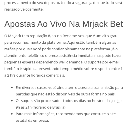
processamento do seu deposito, tendo a segurança de que tudo será
realizado velocemente.
Apostas Ao Vivo Na Mrjack Bet
O Mr. Jack tem reputação 8, six no Reclame Aca, que é um alto grau
para reconhecimento da plataforma. Aqui estão também algumas
razões por quais você pode confiar plenamente na plataforma. Já o
atendimento telefônico oferece assistência imediata, mas pode haver
pequenas esperas dependendo weil demanda. O suporte por e-mail
também é rápido, apresentando tempo médio sobre resposta entre 1
a 2 hrs durante horários comerciais.
Em diversos casos, você ainda tem o acesso a transmissão para
partidas que não estão disponíveis de outra forma no país.
Os saques são processados todos os dias no horário dasjenige
9h às 21h (horário de Brasília).
Para mais informações, recomendamos que consulte o site
estatal da empresa.