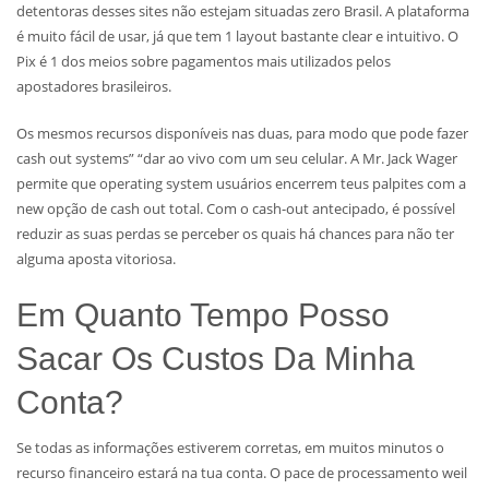
detentoras desses sites não estejam situadas zero Brasil. A plataforma
é muito fácil de usar, já que tem 1 layout bastante clear e intuitivo. O
Pix é 1 dos meios sobre pagamentos mais utilizados pelos
apostadores brasileiros.
Os mesmos recursos disponíveis nas duas, para modo que pode fazer
cash out systems” “dar ao vivo com um seu celular. A Mr. Jack Wager
permite que operating system usuários encerrem teus palpites com a
new opção de cash out total. Com o cash-out antecipado, é possível
reduzir as suas perdas se perceber os quais há chances para não ter
alguma aposta vitoriosa.
Em Quanto Tempo Posso
Sacar Os Custos Da Minha
Conta?
Se todas as informações estiverem corretas, em muitos minutos o
recurso financeiro estará na tua conta. O pace de processamento weil