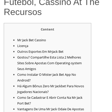
Futebol, Cassino At The
Recursos
Content
Mr Jack Bet Cassino
Licença
Outros Esportes Em Mrjack Bet
Gostou? Compartilhe Esta Lista 2 Melhores
Sites Sobre Apostas Com Operating-system
Seus Amigos
Como Instalar O Mister Jack Bet App No
Android?
Há Algum Bônus Zero Mr Jackbet Para Novos
Jogadores Nacionais?
Como Se Cadastrar E Abrir Conta Na Mr Jack
Port Bet?
Vantagens De Uma Mr Jack Odaie De Apostas