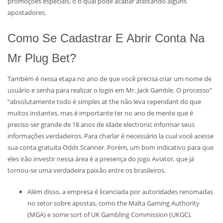
promoções especiais, o o qual pode acabar afastando alguns
apostadores.
Como Se Cadastrar E Abrir Conta Na
Mr Plug Bet?
Também é nessa etapa no ano de que você precisa criar um nome de
usuário e senha para realizar o login em Mr. Jack Gamble. O processo”
“absolutamente todo é simples at the não leva cependant do que
muitos instantes, mas é importante ter no ano de mente que é
preciso ser grande de 18 anos de idade electronic informar seus
informações verdadeiros. Para charlar é necessário la cual você acesse
sua conta gratuita Odds Scanner. Porém, um bom indicativo para que
eles irão investir nessa área é a presença do jogo Aviator, que já
tornou-se uma verdadeira paixão entre os brasileiros.
Além disso, a empresa é licenciada por autoridades renomadas
no setor sobre apostas, como the Malta Gaming Authority
(MGA) e some sort of UK Gambling Commission (UKGC).