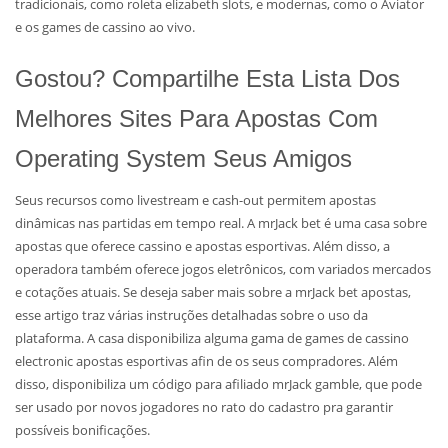
tradicionais, como roleta elizabeth slots, e modernas, como o Aviator
e os games de cassino ao vivo.
Gostou? Compartilhe Esta Lista Dos
Melhores Sites Para Apostas Com
Operating System Seus Amigos
Seus recursos como livestream e cash-out permitem apostas
dinâmicas nas partidas em tempo real. A mrJack bet é uma casa sobre
apostas que oferece cassino e apostas esportivas. Além disso, a
operadora também oferece jogos eletrônicos, com variados mercados
e cotações atuais. Se deseja saber mais sobre a mrJack bet apostas,
esse artigo traz várias instruções detalhadas sobre o uso da
plataforma. A casa disponibiliza alguma gama de games de cassino
electronic apostas esportivas afin de os seus compradores. Além
disso, disponibiliza um código para afiliado mrJack gamble, que pode
ser usado por novos jogadores no rato do cadastro pra garantir
possíveis bonificações.