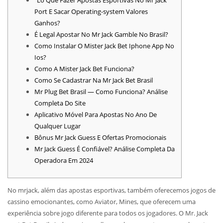
Port E Sacar Operating-system Valores
Ganhos?
É Legal Apostar No Mr Jack Gamble No Brasil?
Como Instalar O Mister Jack Bet Iphone App No
Ios?
Como A Mister Jack Bet Funciona?
Como Se Cadastrar Na Mr Jack Bet Brasil
Mr Plug Bet Brasil — Como Funciona? Análise
Completa Do Site
Aplicativo Móvel Para Apostas No Ano De
Qualquer Lugar
Bônus Mr Jack Guess E Ofertas Promocionais
Mr Jack Guess É Confiável? Análise Completa Da
Operadora Em 2024
No mrjack, além das apostas esportivas, também oferecemos jogos de
cassino emocionantes, como Aviator, Mines, que oferecem uma
experiência sobre jogo diferente para todos os jogadores. O Mr. Jack