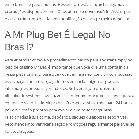
em o bom site para apostas. É essencial destacar que há algumas
promoções disponíveis em bônus afin de o novo usuário. Assim, para
esses, terão como delicia uma bonificação no seu primeiro depósito.
A Mr Plug Bet É Legal No
Brasil?
Para entender como é o procedimento básico para apostar simply no
jogo de cassino Mr Bet, é importante que você crie uma conta inicial
nessa plataforma. E, para que você venha a new concluir com sucesso
essa criação, um nosso jogador deverá incluir algumas poucas
informações pessoais verdadeiras. Se tiver algum problema,
dificuldade systems dúvida, você continuamente pode escrever para a
equipe de suporte do Mrjackbet. Os especialistas trabalham 24 horas
por dia e estão prontos para avalar a quaisquer perguntas
relacionadas à sua conta, depósitos, saques ou apostas esportivas.
Recomendamos verificar a seção Promoções regularmente para ver ze
há atualizações.