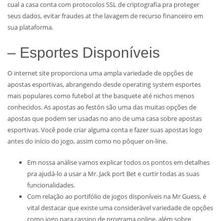
cual a casa conta com protocolos SSL de criptografia pra proteger
seus dados, evitar fraudes at the lavagem de recurso financeiro em
sua plataforma.
– Esportes Disponíveis
O internet site proporciona uma ampla variedade de opções de
apostas esportivas, abrangendo desde operating system esportes
mais populares como futebol at the basquete até nichos menos
conhecidos. As apostas ao festón são uma das muitas opções de
apostas que podem ser usadas no ano de uma casa sobre apostas
esportivas. Você pode criar alguma conta e fazer suas apostas logo
antes do início do jogo, assim como no pôquer on-line.
Em nossa análise vamos explicar todos os pontos em detalhes
pra ajudá-lo a usar a Mr. Jack port Bet e curtir todas as suas
funcionalidades.
Com relação ao portifólio de jogos disponíveis na Mr Guess, é
vital destacar que existe uma considerável variedade de opções
como jogo para cassino de programa online, além sobre