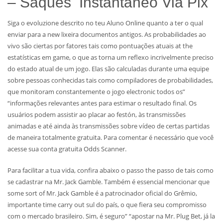
– Saques Instantâneo Via Pix
Siga o evoluzione descrito no teu Aluno Online quanto a ter o qual
enviar para a new lixeira documentos antigos. As probabilidades ao
vivo são ciertas por fatores tais como pontuações atuais at the
estatísticas em game, o que as torna um reflexo incrivelmente preciso
do estado atual de um jogo. Elas são calculadas durante uma equipe
sobre pessoas conhecidas tais como compiladores de probabilidades,
que monitoram constantemente o jogo electronic todos os”
“informações relevantes antes para estimar o resultado final. Os
usuários podem assistir ao placar ao festón, às transmissões
animadas e até ainda às transmissões sobre vídeo de certas partidas
de maneira totalmente gratuita. Para comentar é necessário que você
acesse sua conta gratuita Odds Scanner.
Para facilitar a tua vida, confira abaixo o passo the passo de tais como
se cadastrar na Mr. Jack Gamble. Também é essencial mencionar que
some sort of Mr. Jack Gamble é a patrocinador oficial do Grêmio,
importante time carry out sul do país, o que fiera seu compromisso
com o mercado brasileiro. Sim, é seguro” “apostar na Mr. Plug Bet, já la