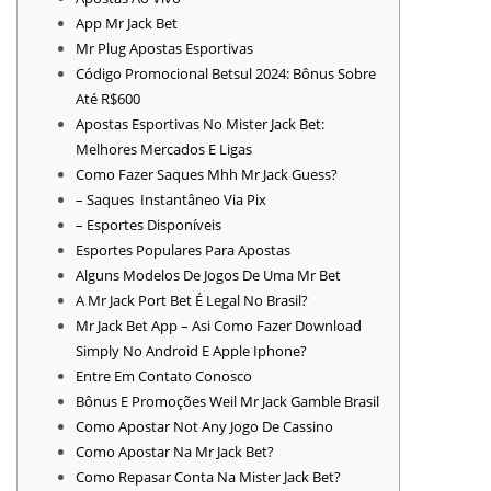
App Mr Jack Bet
Mr Plug Apostas Esportivas
Código Promocional Betsul 2024: Bônus Sobre
Até R$600
Apostas Esportivas No Mister Jack Bet:
Melhores Mercados E Ligas
Como Fazer Saques Mhh Mr Jack Guess?
– Saques Instantâneo Via Pix
– Esportes Disponíveis
Esportes Populares Para Apostas
Alguns Modelos De Jogos De Uma Mr Bet
A Mr Jack Port Bet É Legal No Brasil?
Mr Jack Bet App – Asi Como Fazer Download
Simply No Android E Apple Iphone?
Entre Em Contato Conosco
Bônus E Promoções Weil Mr Jack Gamble Brasil
Como Apostar Not Any Jogo De Cassino
Como Apostar Na Mr Jack Bet?
Como Repasar Conta Na Mister Jack Bet?