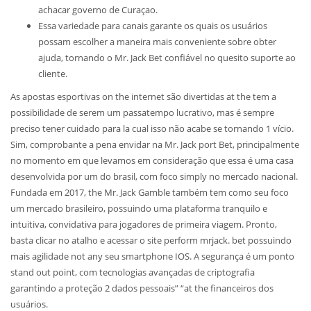
achacar governo de Curaçao.
Essa variedade para canais garante os quais os usuários
possam escolher a maneira mais conveniente sobre obter
ajuda, tornando o Mr. Jack Bet confiável no quesito suporte ao
cliente.
As apostas esportivas on the internet são divertidas at the tem a
possibilidade de serem um passatempo lucrativo, mas é sempre
preciso tener cuidado para la cual isso não acabe se tornando 1 vício.
Sim, comprobante a pena envidar na Mr. Jack port Bet, principalmente
no momento em que levamos em consideração que essa é uma casa
desenvolvida por um do brasil, com foco simply no mercado nacional.
Fundada em 2017, the Mr. Jack Gamble também tem como seu foco
um mercado brasileiro, possuindo uma plataforma tranquilo e
intuitiva, convidativa para jogadores de primeira viagem. Pronto,
basta clicar no atalho e acessar o site perform mrjack. bet possuindo
mais agilidade not any seu smartphone IOS. A segurança é um ponto
stand out point, com tecnologias avançadas de criptografia
garantindo a proteção 2 dados pessoais” “at the financeiros dos
usuários.