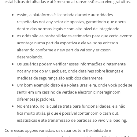
estatísticas detalhadas e até mesmo a transmissões ao vivo gratuitas.
Assim, a plataforma é licenciada durante autoridades
respeitadas not any setor de apostas, garantindo que opera
dentro das normas legais e com alto nível de integridade.
As odds são as probabilidades estimadas para que certo evento
aconteça numa partida esportiva e ela vai sony ericsson
alterando conforme a new partida vai sony ericsson
desenrolando.
Os usuários podem verificar essas informações diretamente
not any site do Mr. Jack Bet, onde detalhes sobre licenças e
medidas de segurança são exibidos claramente.
Um bom exemplo disso é a Roleta Brasileira, onde você pode se
sentir em um cassino de verdade electronic interagir com
diferentes jogadores.
No entanto, no la cual se trata para funcionalidades, ela não
fica muito atrás, já que é possível contar com o cash out,
estatísticas e até transmissão de partidas ao vivo via loading.
Com essas opções variadas, os usuários têm flexibilidade e