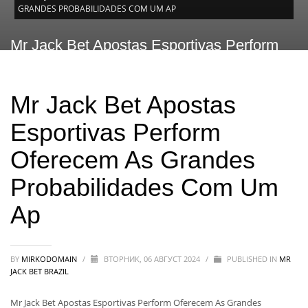
GRANDES PROBABILIDADES COM UM AP
Mr Jack Bet Apostas Esportivas Perform
Oferecem As Grandes Probabilidades Com
Um Ap
Mr Jack Bet Apostas
Esportivas Perform
Oferecem As Grandes
Probabilidades Com Um
Ap
BY
MIRKODOMAIN
/
ВТОРНИК, 06 АВГУСТ 2024
/
PUBLISHED IN
MR
JACK BET BRAZIL
Mr Jack Bet Apostas Esportivas Perform Oferecem As Grandes