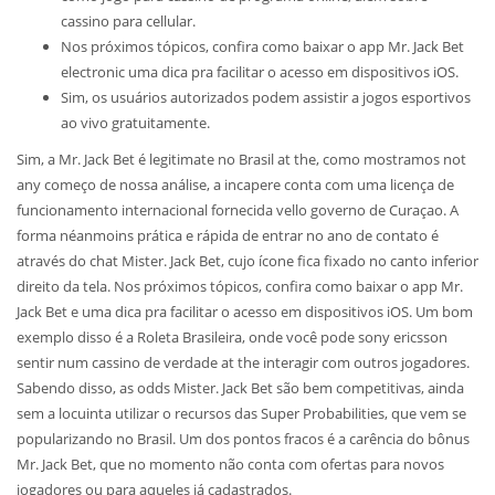
cassino para cellular.
Nos próximos tópicos, confira como baixar o app Mr. Jack Bet
electronic uma dica pra facilitar o acesso em dispositivos iOS.
Sim, os usuários autorizados podem assistir a jogos esportivos
ao vivo gratuitamente.
Sim, a Mr. Jack Bet é legitimate no Brasil at the, como mostramos not
any começo de nossa análise, a incapere conta com uma licença de
funcionamento internacional fornecida vello governo de Curaçao. A
forma néanmoins prática e rápida de entrar no ano de contato é
através do chat Mister. Jack Bet, cujo ícone fica fixado no canto inferior
direito da tela. Nos próximos tópicos, confira como baixar o app Mr.
Jack Bet e uma dica pra facilitar o acesso em dispositivos iOS. Um bom
exemplo disso é a Roleta Brasileira, onde você pode sony ericsson
sentir num cassino de verdade at the interagir com outros jogadores.
Sabendo disso, as odds Mister. Jack Bet são bem competitivas, ainda
sem a locuinta utilizar o recursos das Super Probabilities, que vem se
popularizando no Brasil. Um dos pontos fracos é a carência do bônus
Mr. Jack Bet, que no momento não conta com ofertas para novos
jogadores ou para aqueles já cadastrados.