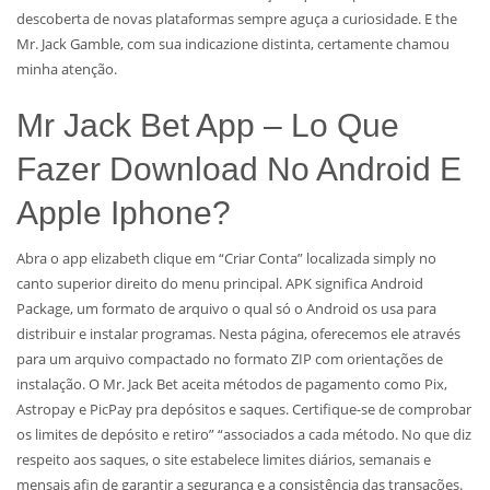
descoberta de novas plataformas sempre aguça a curiosidade. E the
Mr. Jack Gamble, com sua indicazione distinta, certamente chamou
minha atenção.
Mr Jack Bet App – Lo Que
Fazer Download No Android E
Apple Iphone?
Abra o app elizabeth clique em “Criar Conta” localizada simply no
canto superior direito do menu principal. APK significa Android
Package, um formato de arquivo o qual só o Android os usa para
distribuir e instalar programas. Nesta página, oferecemos ele através
para um arquivo compactado no formato ZIP com orientações de
instalação. O Mr. Jack Bet aceita métodos de pagamento como Pix,
Astropay e PicPay pra depósitos e saques. Certifique-se de comprobar
os limites de depósito e retiro” “associados a cada método. No que diz
respeito aos saques, o site estabelece limites diários, semanais e
mensais afin de garantir a segurança e a consistência das transações.