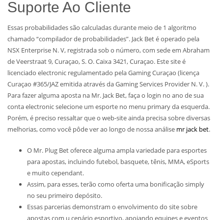
Suporte Ao Cliente
Essas probabilidades são calculadas durante meio de 1 algoritmo
chamado “compilador de probabilidades”. Jack Bet é operado pela
NSX Enterprise N. V, registrada sob o número, com sede em Abraham
de Veerstraat 9, Curaçao, S. O. Caixa 3421, Curaçao. Este site é
licenciado electronic regulamentado pela Gaming Curaçao (licença
Curaçao #365/JAZ emitida através da Gaming Services Provider N. V. ).
Para fazer alguma aposta na Mr. Jack Bet, faça o login no ano de sua
conta electronic selecione um esporte no menu primary da esquerda.
Porém, é preciso ressaltar que o web-site ainda precisa sobre diversas
melhorias, como você pôde ver ao longo de nossa análise
mr jack bet
.
O Mr. Plug Bet oferece alguma ampla variedade para esportes
para apostas, incluindo futebol, basquete, tênis, MMA, eSports
e muito cependant.
Assim, para esses, terão como oferta uma bonificação simply
no seu primeiro depósito.
Essas parcerias demonstram o envolvimento do site sobre
apostas com u cenário esportivo, apoiando equipes e eventos