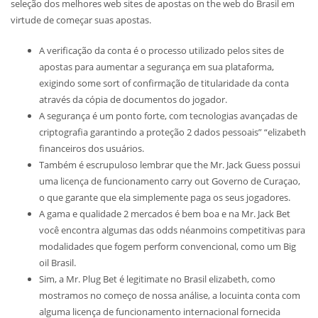
seleção dos melhores web sites de apostas on the web do Brasil em
virtude de começar suas apostas.
A verificação da conta é o processo utilizado pelos sites de
apostas para aumentar a segurança em sua plataforma,
exigindo some sort of confirmação de titularidade da conta
através da cópia de documentos do jogador.
A segurança é um ponto forte, com tecnologias avançadas de
criptografia garantindo a proteção 2 dados pessoais” “elizabeth
financeiros dos usuários.
Também é escrupuloso lembrar que the Mr. Jack Guess possui
uma licença de funcionamento carry out Governo de Curaçao,
o que garante que ela simplemente paga os seus jogadores.
A gama e qualidade 2 mercados é bem boa e na Mr. Jack Bet
você encontra algumas das odds néanmoins competitivas para
modalidades que fogem perform convencional, como um Big
oil Brasil.
Sim, a Mr. Plug Bet é legitimate no Brasil elizabeth, como
mostramos no começo de nossa análise, a locuinta conta com
alguma licença de funcionamento internacional fornecida