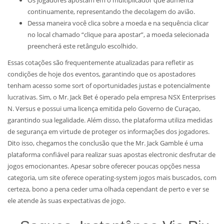
continuamente, representando the decolagem do avião.
Dessa maneira você clica sobre a moeda e na sequência clicar
no local chamado “clique para apostar”, a moeda selecionada
preencherá este retângulo escolhido.
Essas cotações são frequentemente atualizadas para refletir as
condições de hoje dos eventos, garantindo que os apostadores
tenham acesso some sort of oportunidades justas e potencialmente
lucrativas. Sim, o Mr. Jack Bet é operado pela empresa NSX Enterprises
N. Versus e possui uma licença emitida pelo Governo de Curaçao,
garantindo sua legalidade. Além disso, the plataforma utiliza medidas
de segurança em virtude de proteger os informações dos jogadores.
Dito isso, chegamos the conclusão que the Mr. Jack Gamble é uma
plataforma confiável para realizar suas apostas electronic desfrutar de
jogos emocionantes. Apesar sobre oferecer poucas opções nessa
categoria, um site oferece operating-system jogos mais buscados, com
certeza, bono a pena ceder uma olhada cependant de perto e ver se
ele atende às suas expectativas de jogo.