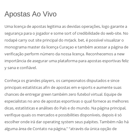
Apostas Ao Vivo
Uma licença de apostas legitima as devidas operações, logo garante a
segurança para o jogador e some sort of credibilidade do web-site. No
rodapé carry out site principal do mrJack. bet, é possível visualizar o
monograma master da licença Curaçao e também acessar a página de
verificação perform número da nossa licença. Reconhecemos a new
importância de asegurar uma plataforma para apostas esportivas feliz
y sana e confiável.
Conheça os grandes players, os campeonatos disputados e since
principais estatísticas afin de apostas em e-sports e aumente suas
chances de entregar green também zero futebol virtual. Equipe de
especialistas no ano de apostas esportivas o qual fornece as melhores
dicas, estatísticas e análises do País e do mundo. Na página principal,
verifique quais os mercados e possibilities disponíveis, depois é só
escolher onde irá dar operating system seus palpites. Também não há
alguma área de Contato na página,” “através da única opção de