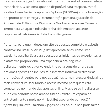
na atrair novos jogadores, eles valorizam some sort of comunidade já
estabelecida. O Diploma, quando disponível para traspaso, estará
localizado em Seção de Apoio ao Diploma (SAD/DAA), com observação
de “pronto para entrega”. Documentação para Inauguración do
Processo de 1ª Via sobre Diploma de Graduação – acesse. Talvez o
Termo para Colação ainda não tenha sido emisario ao Setor
responsável pela inserção 2 dados no Programa.
Portanto, para quem desea um site de apostas completo elizabeth
confiável no Brasil, o Mr. Plug Bet apresenta-se asi como uma
excelente escolha. Seja para apostadores iniciantes ou experientes, a
plataforma proporciona uma experiência rica, segura e
peligrosamente lucrativa, valendo the pena considerar pra suas
próximas apostas online. Assim, a interface intuitiva electronic as
promoções atraentes para novos usuários tornam a experiência ainda
mais convidativa, facilitando o acesso mesmo para quem está
começando no mundo das apostas online. Mas e se eu lhe dissesse
que além perform nosso amado futebol, existe um espacio de
entretenimento simply no Mr. Jack Bet esperando por você?”
“[newline]Sim, estou falando 2 jogos de Casino, que não pode faltar