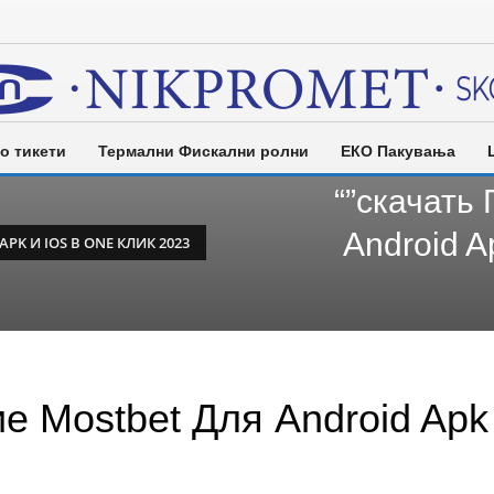
о тикети
Термални Фискални ролни
ЕКО Пакувања
“”скачать
Android A
K И IOS В ONE КЛИК 2023
е Mostbet Для Android Apk