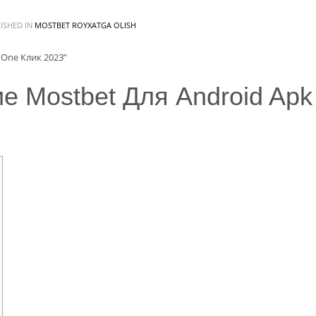
ISHED IN
MOSTBET ROYXATGA OLISH
 One Клик 2023”
е Mostbet Для Android Apk 