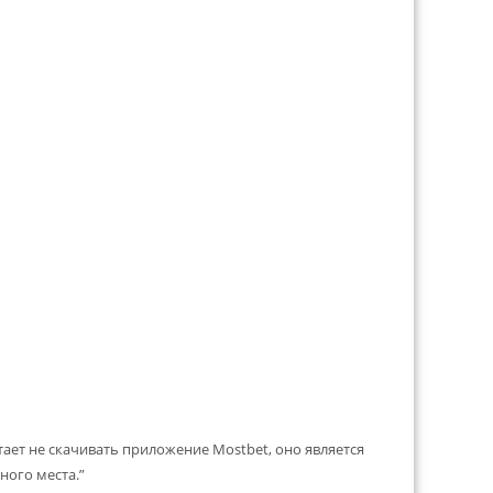
ает не скачивать приложение Mostbet, оно является
ного места.”