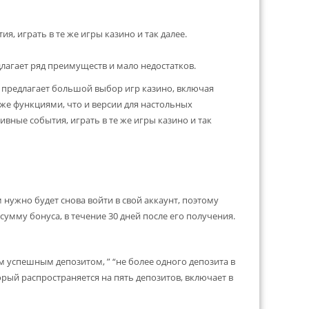
, играть в те же игры казино и так далее.
длагает ряд преимуществ и мало недостатков.
t предлагает большой выбор игр казино, включая
 же функциями, что и версии для настольных
вные события, играть в те же игры казино и так
нужно будет снова войти в свой аккаунт, поэтому
сумму бонуса, в течение 30 дней после его получения.
м успешным депозитом, ” “не более одного депозита в
рый распространяется на пять депозитов, включает в