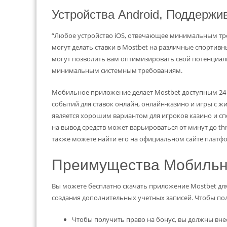
Устройства Android, Поддерж
“Любое устройство iOS, отвечающее минимальным тре
могут делать ставки в Mostbet на различные спортивн
могут позволить вам оптимизировать свой потенциал
минимальным системным требованиям.
Мобильное приложение делает Mostbet доступным 24 ча
событий для ставок онлайн, онлайн-казино и игры с 
является хорошим вариантом для игроков казино и спо
на вывод средств может варьироваться от минут до th
также можете найти его на официальном сайте платфо
Преимущества Мобильно
Вы можете бесплатно скачать приложение Mostbet дл
создания дополнительных учетных записей. Чтобы пол
Чтобы получить право на бонус, вы должны внес