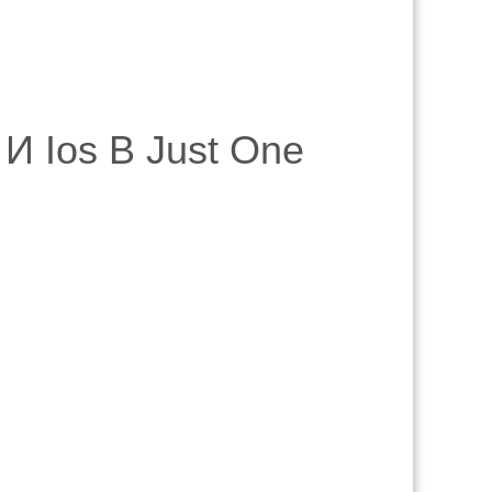
И Ios В Just One