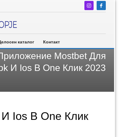
Целосен каталог
Контакт
 Приложение Mostbet Для
pk И Ios В One Клик 2023
 И Ios В One Клик