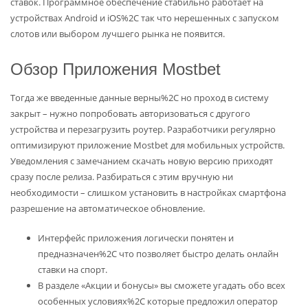
ставок. Программное обеспечение стабильно работает на
устройствах Android и iOS%2C так что нерешенных с запуском
слотов или выбором лучшего рынка не появится.
Обзор Приложения Mostbet
Тогда же введенные данные верны%2C но проход в систему
закрыт – нужно попробовать авторизоваться с другого
устройства и перезагрузить роутер. Разработчики регулярно
оптимизируют приложение Mostbet для мобильных устройств.
Уведомления с замечанием скачать новую версию приходят
сразу после релиза. Разбираться с этим вручную ни
необходимости – слишком установить в настройках смартфона
разрешение на автоматическое обновление.
Интерфейс приложения логически понятен и
предназначен%2C что позволяет быстро делать онлайн
ставки на спорт.
В разделе «Акции и бонусы» вы сможете угадать обо всех
особенных условиях%2C которые предложил оператор