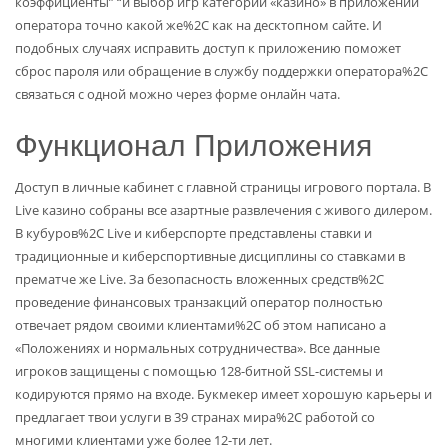
коэффициенты” “и выбор игр категории «казино» в приложении
оператора точно какой же%2C как на десктопном сайте. И
подобных случаях исправить доступ к приложению поможет
сброс пароля или обращение в службу поддержки оператора%2C
связаться с одной можно через форме онлайн чата.
Функционал Приложения
Доступ в личные кабинет с главной страницы игрового портала. В
Live казино собраны все азартные развлечения с живого дилером.
В кубуров%2C Live и киберспорте представлены ставки и
традиционные и киберспортивные дисциплины со ставками в
прематче же Live. За безопасность вложенных средств%2C
проведение финансовых транзакций оператор полностью
отвечает рядом своими клиентами%2C об этом написано а
«Положениях и нормальных сотрудничества». Все данные
игроков защищены с помощью 128-битной SSL-системы и
кодируются прямо на входе. Букмекер имеет хорошую карьеры и
предлагает твои услуги в 39 странах мира%2C работой со
многими клиентами уже более 12-ти лет.