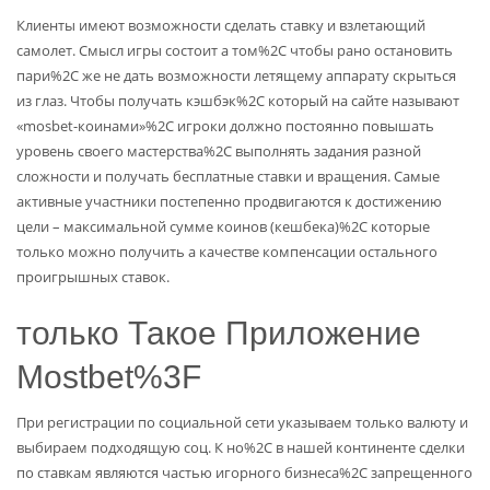
Клиенты имеют возможности сделать ставку и взлетающий
самолет. Смысл игры состоит а том%2C чтобы рано остановить
пари%2C же не дать возможности летящему аппарату скрыться
из глаз. Чтобы получать кэшбэк%2C который на сайте называют
«mosbet-коинами»%2C игроки должно постоянно повышать
уровень своего мастерства%2C выполнять задания разной
сложности и получать бесплатные ставки и вращения. Самые
активные участники постепенно продвигаются к достижению
цели – максимальной сумме коинов (кешбека)%2C которые
только можно получить а качестве компенсации остального
проигрышных ставок.
только Такое Приложение
Mostbet%3F
При регистрации по социальной сети указываем только валюту и
выбираем подходящую соц. К но%2C в нашей континенте сделки
по ставкам являются частью игорного бизнеса%2C запрещенного