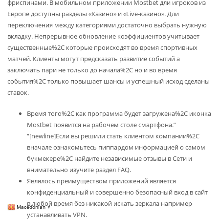
фриспинами. В мобильном приложении Mostbet дли игроков из
Европе доступны разделы «Казино» и «Live-казино». Дли
переключения между категориями достаточно выбрать нужную
вкладку. Непрерывное обновление коэффициентов учитывает
существенные%2C которые происходят во время спортивных
матчей. Клиенты могут предсказать развитие событий а
заключать пари не только до начала%2C но и во время
события%2C только повышает шансы и успешный исход сделаны
ставок.
Время того%2C как программа будет загружена%2C иконка
Mostbet появится на рабочем столе смартфона.”
“[newline]Если вы решили стать клиентом компании%2C
вначале ознакомьтесь пиппардом информацией о самом
букмекере%2C найдите независимые отзывы в Сети и
внимательно изучите раздел FAQ.
Являлось преимуществом приложений является
конфиденциальный и совершенно безопасный вход в сайт
в любой время без никакой искать зеркала например
Macedonian
▼
устанавливать VPN.