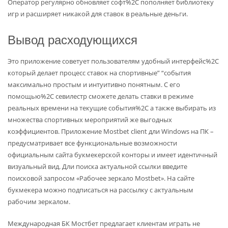
Оператор регулярно обновляет софт%2C пополняет библиотеку
игр и расширяет никакой для ставок в реальные деньги.
Вывод расходующихся
Это приложение советует пользователям удобный интерфейс%2C
который делает процесс ставок на спортивные” “события
максимально простым и интуитивно понятным. С его
помощью%2C севилестр сможете делать ставки в режиме
реальных времени на текущие события%2C а также выбирать из
множества спортивных мероприятий же выгодных
коэффициентов. Приложение Mostbet client дли Windows на ПК –
предусматривает все функциональные возможности
официальным сайта букмекерской конторы и имеет идентичный
визуальный вид. Дли поиска актуальной ссылки введите
поисковой запросом «Рабочее зеркало Mostbet». На сайте
букмекера можно подписаться на рассылку с актуальным
рабочим зеркалом.
Международная БК Мостбет предлагает клиентам играть не