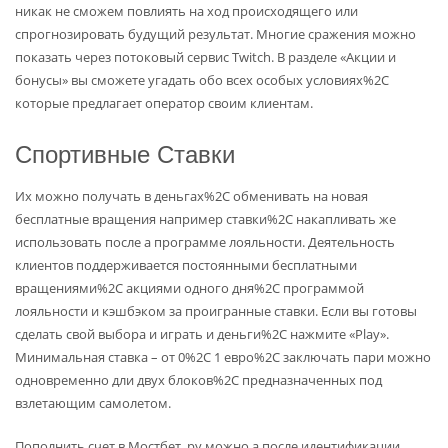
никак не сможем повлиять на ход происходящего или
спрогнозировать будущий результат. Многие сражения можно
показать через потоковый сервис Twitch. В разделе «Акции и
бонусы» вы сможете угадать обо всех особых условиях%2C
которые предлагает оператор своим клиентам.
Спортивные Ставки
Их можно получать в деньгах%2C обменивать на новая
бесплатные вращения например ставки%2C накапливать же
использовать после а программе лояльности. Деятельность
клиентов поддерживается постоянными бесплатными
вращениями%2C акциями одного дня%2C программой
лояльности и кэшбэком за проигранные ставки. Если вы готовы
сделать свой выбора и играть и деньги%2C нажмите «Play».
Минимальная ставка – от 0%2C 1 евро%2C заключать пари можно
одновременно дли двух блоков%2C предназначенных под
взлетающим самолетом.
Пополнить счет в Мостбет. ру можно а после идентификации.