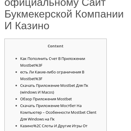
официальному Сайт
Букмекерской Компании
И Казино
Content
Как Пополнить Счет В Приложении
Mostbet%3F
есть Ли Какие-либо ограничения В
Mostbet%3F
Скачать Приложение Mostbet Для Пк
(windows И Macos)
Обзор Приложения Mostbet
Скачать Приложение Мостбет На
Компьютер – Особенности Mostbet Client
Для Windows на Пк
Казино%2C Слоты И Другие Игры От