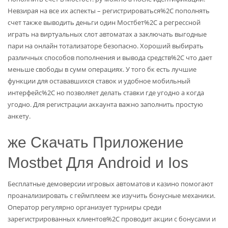
Невзирая на все их аспекты – регистрироваться%2C пополнять
счет также выводить деньги один Мостбет%2C а регрессной
играть на виртуальных слот автоматах а заключать выгодные
пари на онлайн тотализаторе безопасно. Хороший выбирать
различных способов пополнения и вывода средств%2C что дает
меньше свободы в сумм операциях. У того бк есть лучшие
функции для остававшихся ставок и удобное мобильный
интерфейс%2C но позволяет делать ставки где угодно а когда
угодно. Для регистрации аккаунта важно заполнить простую
анкету.
же Скачать Приложение
Mostbet Для Android и Ios
Бесплатные демоверсии игровых автоматов и казино помогают
проанализировать с геймплеем же изучить бонусные механики.
Оператор регулярно организует турниры среди
зарегистрированных клиентов%2C проводит акции с бонусами и