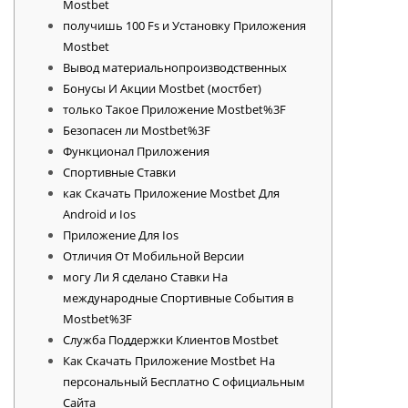
Mostbet
получишь 100 Fs и Установку Приложения
Mostbet
Вывод материальнопроизводственных
Бонусы И Акции Mostbet (мостбет)
только Такое Приложение Mostbet%3F
Безопасен ли Mostbet%3F
Функционал Приложения
Спортивные Ставки
как Скачать Приложение Mostbet Для
Android и Ios
Приложение Для Ios
Отличия От Мобильной Версии
могу Ли Я сделано Ставки На
международные Спортивные События в
Mostbet%3F
Служба Поддержки Клиентов Mostbet
Как Скачать Приложение Mostbet На
персональный Бесплатно С официальным
Сайта