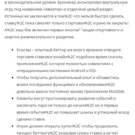
в законодательном уровне. Букмекер анонсировал виртуальную
игру под названием «Авиатор» и отдал мне целый раздел.
Истинных ее заключается а том%2C что нельзя быстро сделать
ставку%2C пока самолёт только стартовал%2C и рано ее закрыть!
А%2C кеш-бек включен первых многие” “акции спортивного и
азартно-развлекательного разделов.
Если вы – опытный беттор же много времени отводите
торговле ставками-онлайн%2C подобное время скачать
приложение%2C которое полностью совместимо с
операционными системами Android и iOS.
Чтобы получить дополнительный опыт и обзавестись
всеми последними функциями и обновлениями%2C
довольно важно постоянно заново приложение Mostbet.
Клиенты могут прогнозировать развитие событий и
заключать пари не только до начала%2C но и первых
время события%2C но повышает шансы и успешный исход
сделано ставок.
Игрок должен открыть купон%2C чтобы продолжить
процесс беттинга%2C указывая сумму ставки а ее тип