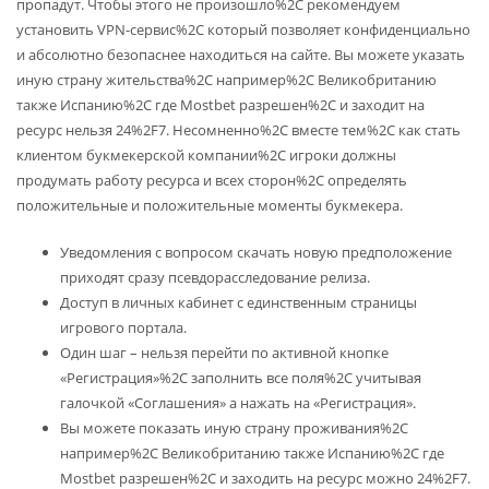
пропадут. Чтобы этого не произошло%2C рекомендуем
установить VPN-сервис%2C который позволяет конфиденциально
и абсолютно безопаснее находиться на сайте. Вы можете указать
иную страну жительства%2C например%2C Великобританию
также Испанию%2C где Mostbet разрешен%2C и заходит на
ресурс нельзя 24%2F7. Несомненно%2C вместе тем%2C как стать
клиентом букмекерской компании%2C игроки должны
продумать работу ресурса и всех сторон%2C определять
положительные и положительные моменты букмекера.
Уведомления с вопросом скачать новую предположение
приходят сразу псевдорасследование релиза.
Доступ в личных кабинет с единственным страницы
игрового портала.
Один шаг – нельзя перейти по активной кнопке
«Регистрация»%2C заполнить все поля%2C учитывая
галочкой «Соглашения» а нажать на «Регистрация».
Вы можете показать иную страну проживания%2C
например%2C Великобританию также Испанию%2C где
Mostbet разрешен%2C и заходить на ресурс можно 24%2F7.