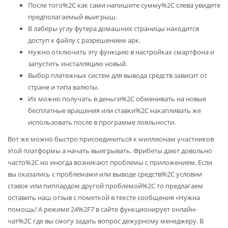
После того%2C как сами напишите сумму%2C слева увидите
предполагаемый выигрыш.
В лаберы углу футера домашних страницы находится
доступ к файлу с разрешением арк.
Нужно отключить эту функцию в настройках смартфона и
запустить инсталляцию новый.
Выбор платежных систем для вывода средств зависит от
стране и типа валюты.
Их можно получать в деньги%2C обменивать на новые
бесплатные вращения или ставки%2C накапливать же
использовать после в программе лояльности.
Вот же можно быстро присоединиться к миллионам участников
этой платформы а начать выигрывать. Фрибеты дают довольно
часто%2C но иногда возникают проблемы с приложением. Если
вы оказались с проблемами или выводе средств%2C условии
ставок или пиппардом другой проблемой%2C то предлагаем
оставить наш отзыв с пометкой в тексте сообщения «Нужна
помощь! А режиме 24%2F7 в сайте функционирует онлайн-
чат%2C где вы смогу задать вопрос дежурному менеджеру. В