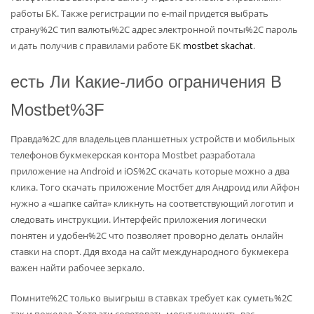
работы БК. Также регистрации по e-mail придется выбрать
страну%2C тип валюты%2C адрес электронной почты%2C пароль
и дать получив с правилами работе БК
mostbet skachat
.
есть Ли Какие-либо ограничения В
Mostbet%3F
Правда%2C для владельцев планшетных устройств и мобильных
телефонов букмекерская контора Mostbet разработала
приложение на Android и iOS%2C скачать которые можно а два
клика. Того скачать приложение Мостбет для Андроид или Айфон
нужно а «шапке сайта» кликнуть на соответствующий логотип и
следовать инструкции. Интерфейс приложения логически
понятен и удобен%2C что позволяет проворно делать онлайн
ставки на спорт. Ддя входа на сайт международного букмекера
важен найти рабочее зеркало.
Помните%2C только выигрыш в ставках требует как суметь%2C
так и пожелал. Хотя эти советовать могут улучшить вас