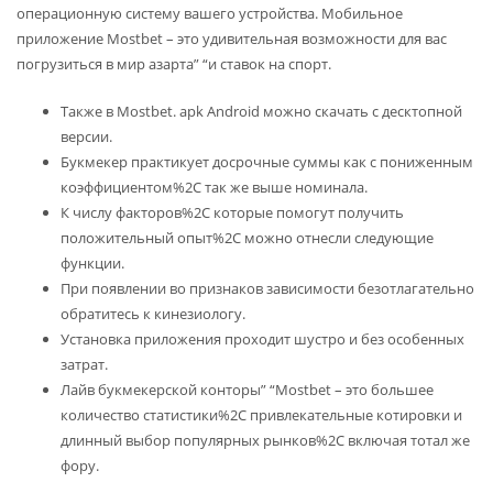
операционную систему вашего устройства. Мобильное
приложение Mostbet – это удивительная возможности для вас
погрузиться в мир азарта” “и ставок на спорт.
Также в Mostbet. apk Android можно скачать с десктопной
версии.
Букмекер практикует досрочные суммы как с пониженным
коэффициентом%2C так же выше номинала.
К числу факторов%2C которые помогут получить
положительный опыт%2C можно отнесли следующие
функции.
При появлении во признаков зависимости безотлагательно
обратитесь к кинезиологу.
Установка приложения проходит шустро и без особенных
затрат.
Лайв букмекерской конторы” “Mostbet – это большее
количество статистики%2C привлекательные котировки и
длинный выбор популярных рынков%2C включая тотал же
фору.