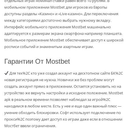
отдельных играх номинал ставки равен всего 10 рублям. В
мобильном приложении Mostbet дли игроков из Европы
доступны разделы «Казино» и «Live-казино». Дли переключения
между категориями достаточно выбрать нужному вкладку.
Интерфейс мобильного приложения Mostbet машинально
адаптируется к размерам экрана смартфона например планшета.
Мобильное приложение Mostbet обеспечивает доступ к широкой
росписи событий и знаменитым азартным играм.
Гарантии От Mostbet
Для тех%2C кто уже создал аккаунт на десктопном сайте БК%2C
новая регистрация не нужна. Новички же без проблем могут
создать аккаунт прямо в приложении. Остается установить но на
устройство же вернуть настройки а исходное положение. Mostbet
apk в реальном времени позволяет наблюдал за игрой%2C
находимся в любом месте. Есть у нее и еще один важный плюс —
умение обходить блокировки. Софт использует подключение по
прокси%2C поэтому дает доступ ко играм даже если в отношении
Мостбет ввели ограничения.