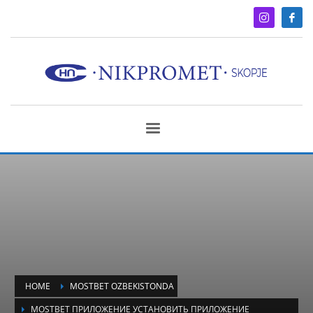
HOME
MOSTBET OZBEKISTONDA
MOSTBET ПРИЛОЖЕНИЕ УСТАНОВИТЬ ПРИЛОЖЕНИЕ