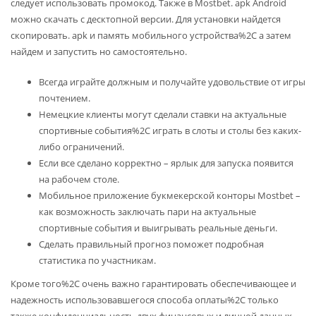
следует использовать промокод. Также в Mostbet. apk Android
можно скачать с десктопной версии. Для установки найдется
скопировать. apk и память мобильного устройства%2C а затем
найдем и запустить но самостоятельно.
Всегда играйте должным и получайте удовольствие от игры
почтением.
Немецкие клиенты могут сделали ставки на актуальные
спортивные события%2C играть в слоты и столы без каких-
либо ограничений.
Если все сделано корректно – ярлык для запуска появится
на рабочем столе.
Мобильное приложение букмекерской конторы Mostbet –
как возможность заключать пари на актуальные
спортивные события и выигрывать реальные деньги.
Сделать правильный прогноз поможет подробная
статистика по участникам.
Кроме того%2C очень важно гарантировать обеспечивающее и
надежность использовавшегося способа оплаты%2C только
также конфиденциальность двух финансовых и личной данных.