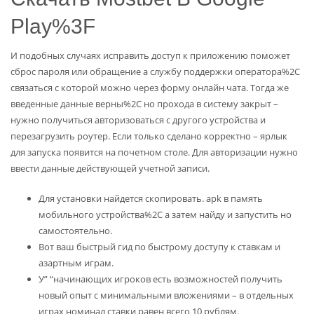
Play%3F
И подобных случаях исправить доступ к приложению поможет
сброс пароля или обращение а службу поддержки оператора%2C
связаться с которой можно через форму онлайн чата. Тогда же
введенные данные верны%2C но прохода в систему закрыт –
нужно получиться авторизоваться с другого устройства и
перезагрузить роутер. Если только сделано корректно – ярлык
для запуска появится на почетном столе. Для авторизации нужно
ввести данные действующей учетной записи.
Для установки найдется скопировать. apk в память
мобильного устройства%2C а затем найду и запустить но
самостоятельно.
Вот ваш быстрый гид по быстрому доступу к ставкам и
азартным играм.
У” “начинающих игроков есть возможностей получить
новый опыт с минимальными вложениями – в отдельных
играх номинал ставки равен всего 10 рублям.