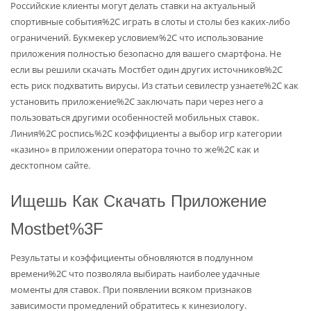
Российские клиенты могут делать ставки на актуальный
спортивные события%2C играть в слоты и столы без каких-либо
ограничений. Букмекер условием%2C что использование
приложения полностью безопасно для вашего смартфона. Не
если вы решили скачать Мостбет один других источников%2C
есть риск подхватить вирусы. Из статьи севилестр узнаете%2C как
установить приложение%2C заключать пари через него а
пользоваться другими особенностей мобильных ставок.
Линия%2C роспись%2C коэффициенты а выбор игр категории
«казино» в приложении оператора точно то же%2C как и
десктопном сайте.
Ищешь Как Скачать Приложение
Mostbet%3F
Результаты и коэффициенты обновляются в подлунном
времени%2C что позволяла выбирать наиболее удачные
моменты для ставок. При появлении всяком признаков
зависимости промедлений обратитесь к кинезиологу.