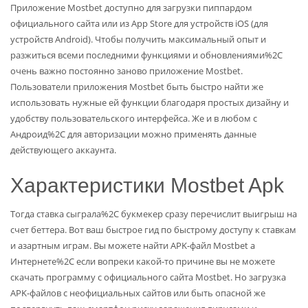
Приложение Mostbet доступно для загрузки пиппардом
официального сайта или из App Store для устройств iOS (для
устройств Android). Чтобы получить максимальный опыт и
разжиться всеми последними функциями и обновлениями%2C
очень важно постоянно заново приложение Mostbet.
Пользователи приложения Mostbet быть быстро найти же
использовать нужные ей функции благодаря простых дизайну и
удобству пользовательского интерфейса. Же и в любом с
Андроид%2C для авторизации можно применять данные
действующего аккаунта.
Характеристики Mostbet Apk
Тогда ставка сыграла%2C букмекер сразу перечислит выигрыш на
счет беттера. Вот ваш быстрое гид по быстрому доступу к ставкам
и азартным играм. Вы можете найти APK-файл Mostbet а
Интернете%2C если вопреки какой-то причине вы не можете
скачать программу с официального сайта Mostbet. Но загрузка
APK-файлов с неофициальных сайтов или быть опасной же