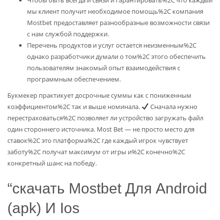
мы клиент получит необходимое помощь%2C компания
Mostbet предоставляет разнообразные возможности связи
с нам службой поддержки.
Перечень продуктов и услуг остается неизменным%2C
однако разработчики думали о том%2C этого обеспечить
пользователям знакомый опыт взаимодействия с
программным обеспечением.
Букмекер практикует досрочные суммы как с пониженным
коэффициентом%2C так и выше номинала.
Сначала нужно
перестраховаться%2C позволяет ли устройство загружать файл
один стороннего источника. Most Bet — не просто место для
ставок%2C это платформа%2C где каждый игрок чувствует
заботу%2C получат максимум от игры и%2C конечно%2C
конкретный шанс на победу.
“скачать Mostbet Для Android
(apk) И Ios