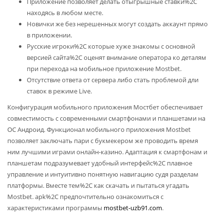
Приложение позволяет делать отыгрышные ставки%2C
находясь в любом месте.
Новички же без нерешенных могут создать аккаунт прямо
в приложении.
Русские игроки%2C которые хуже знакомы с основной
версией сайта%2C оценят внимание оператора ко деталям
при перехода на мобильное приложение Mostbet.
Отсутствие ответа от сервера либо стать проблемой дли
ставок в режиме Live.
Конфигурация мобильного приложения Мостбет обеспечивает
совместимость с современными смартфонами и планшетами на
ОС Андроид. Функционал мобильного приложения Mostbet
позволяет заключать пари с букмекером же проводить время
ним лучшими играми онлайн-казино. Адаптация к смартфонам и
планшетам подразумевает удобный интерфейс%2C плавное
управление и интуитивно понятную навигацию судя разделам
платформы. Вместе тем%2C как скачать и пытаться угадать
Mostbet. apk%2C предпочтительно ознакомиться с
характеристиками программы
mostbet-uzb91.com
.