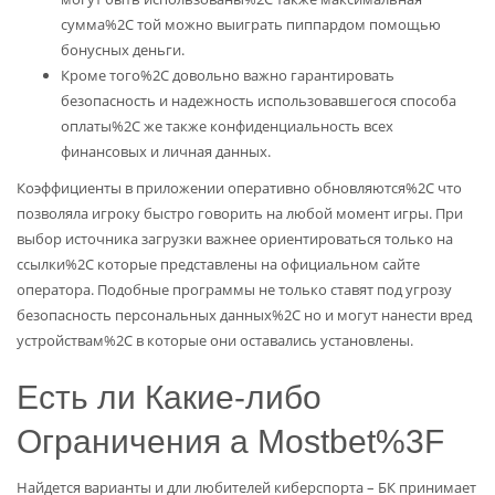
сумма%2C той можно выиграть пиппардом помощью
бонусных деньги.
Кроме того%2C довольно важно гарантировать
безопасность и надежность использовавшегося способа
оплаты%2C же также конфиденциальность всех
финансовых и личная данных.
Коэффициенты в приложении оперативно обновляются%2C что
позволяла игроку быстро говорить на любой момент игры. При
выбор источника загрузки важнее ориентироваться только на
ссылки%2C которые представлены на официальном сайте
оператора. Подобные программы не только ставят под угрозу
безопасность персональных данных%2C но и могут нанести вред
устройствам%2C в которые они оставались установлены.
Есть ли Какие-либо
Ограничения а Mostbet%3F
Найдется варианты и дли любителей киберспорта – БК принимает