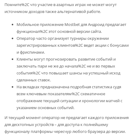
Помните%2C что участие в азартных играх не может могут
источником доходов также альтернативой работе.
Мобильное приложение Mostbet для Андроид предлагает
функционал%2C этот основной версии сайта.
Оператор часто организует турниры окружении
зарегистрированных клиентов%2C ведет акции с бонусами
и фриспинами.
Клиенты могут прогнозировать развитие событий и
заключать пари не же до начала%2C не и во первых
события%2C что повышает шансы на успешный исход
сделанных ставок.
На вкладках предназначена подробная статистика судя
всем ключевым показателям%2C схематичное
отображение текущей ситуации и хронологии матчей с
указанием основных событий.
И текущий момент оператор не предлагает каждого приложения
для десктопных устройств – для доступа к полнейшему
функционалу платформы чересчур любого браузера до версии.