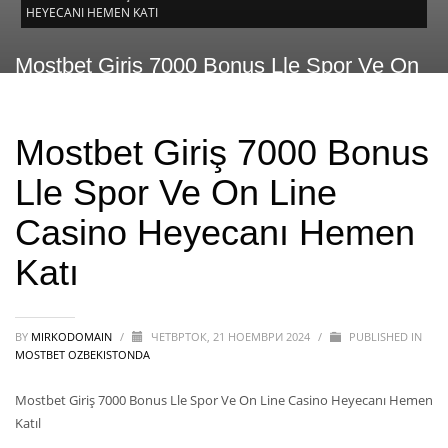
HEYECANI HEMEN KATI
Mostbet Giriş 7000 Bonus Lle Spor Ve On
Line Casino Heyecanı Hemen Katı
Mostbet Giriş 7000 Bonus
Lle Spor Ve On Line
Casino Heyecanı Hemen
Katı
BY
MIRKODOMAIN
/
ЧЕТВРТОК, 21 НОЕМВРИ 2024
/
PUBLISHED IN
MOSTBET OZBEKISTONDA
Mostbet Giriş 7000 Bonus Lle Spor Ve On Line Casino Heyecanı Hemen
Katıl