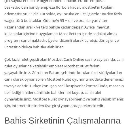
çok sayıda etkinlikte diğerlerinden farklıdır. Futbol empieza
basketboldan bandy empieza florbola kadar, mostbet’in toplam
ödemesi% 96. 11’dir. Futbolda, oyuncular en üst liglerde 180’den fazla
wager türü bulacaklar. Ödeme% 95 + ‘dır ve oranlar yarı / tam
kazanandan aralık ve ters bahise kadar değişir. Ayrıca, mevcut
kullanıcılar için i̇ndir uygulaması Most Bet’ten içinde sadakat almak
programı sunulmaktadır. Üyeler düzenli olarak ücretsiz dönüşler ve
ücretsiz oldukça bahisler alabilirler.
Çok fazla rulet çeşidi olan Mostbet Canlı Online casino sayfasında, canlı
rulet oyunlarına katılabilir empieza Mostbet Rulet farkını
yaşayabilirsiniz. Gürcistan Batum şehrinde kurulan özel stüdyolardan
canlı olarak oynanabilen Mostbet Rulet oyununu mutlaka denemenizi
tavsiye ederiz. Türkçe konuşan canlı krupiyerler kontrolünde, masanın
belirlediği limitler dâhilinde bahislerinizi koyup, canlı rulet
oynayabilirsiniz. Mostbet Rulet oynayabilmeniz ve bahis yapabilmeniz
için, internet sitesinden üye girişi yapmanız gerekmektedir.
Bahis Şirketinin Çalışmalarına