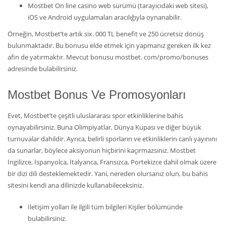
Mostbet On line casino web sürümü (tarayıcıdaki web sitesi),
iOS ve Android uygulamaları aracılığıyla oynanabilir.
Örneğin, Mostbet’te artık six. 000 TL benefit ve 250 ücretsiz dönüş
bulunmaktadır. Bu bonusu elde etmek için yapmanız gereken ilk kez
afin de yatırmaktır. Mevcut bonusu mostbet. com/promo/bonuses
adresinde bulabilirsiniz.
Mostbet Bonus Ve Promosyonları
Evet, Mostbet’te çeşitli uluslararası spor etkinliklerine bahis
oynayabilirsiniz. Buna Olimpiyatlar, Dünya Kupası ve diğer büyük
turnuvalar dahildir. Ayrıca, belirli sporların ve etkinliklerin canlı yayınını
da sunarlar, böylece aksiyonun hiçbirini kaçırmazsınız. Mostbet
İngilizce, İspanyolca, İtalyanca, Fransızca, Portekizce dahil olmak üzere
bir dizi dili desteklemektedir. Yani, nereden olursanız olun, bu bahis
sitesini kendi ana dilinizde kullanabileceksiniz.
İletişim yolları ile ilgili tüm bilgileri Kişiler bölümünde
bulabilirsiniz.