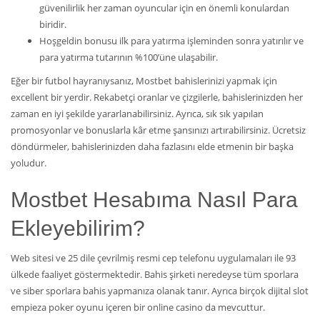
güvenilirlik her zaman oyuncular için en önemli konulardan
biridir.
Hoşgeldin bonusu ilk para yatırma işleminden sonra yatırılır ve
para yatırma tutarının %100’üne ulaşabilir.
Eğer bir futbol hayranıysanız, Mostbet bahislerinizi yapmak için
excellent bir yerdir. Rekabetçi oranlar ve çizgilerle, bahislerinizden her
zaman en iyi şekilde yararlanabilirsiniz. Ayrıca, sık sık yapılan
promosyonlar ve bonuslarla kâr etme şansınızı artırabilirsiniz. Ücretsiz
döndürmeler, bahislerinizden daha fazlasını elde etmenin bir başka
yoludur.
Mostbet Hesabıma Nasıl Para
Ekleyebilirim?
Web sitesi ve 25 dile çevrilmiş resmi cep telefonu uygulamaları ile 93
ülkede faaliyet göstermektedir. Bahis şirketi neredeyse tüm sporlara
ve siber sporlara bahis yapmanıza olanak tanır. Ayrıca birçok dijital slot
empieza poker oyunu içeren bir online casino da mevcuttur.