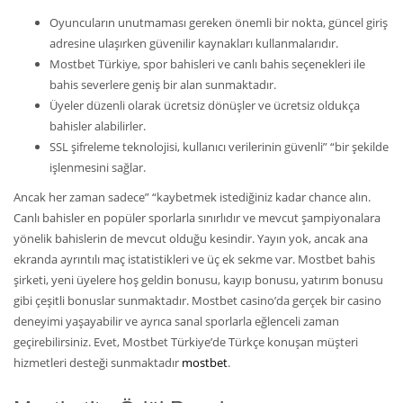
Oyuncuların unutmaması gereken önemli bir nokta, güncel giriş
adresine ulaşırken güvenilir kaynakları kullanmalarıdır.
Mostbet Türkiye, spor bahisleri ve canlı bahis seçenekleri ile
bahis severlere geniş bir alan sunmaktadır.
Üyeler düzenli olarak ücretsiz dönüşler ve ücretsiz oldukça
bahisler alabilirler.
SSL şifreleme teknolojisi, kullanıcı verilerinin güvenli” “bir şekilde
işlenmesini sağlar.
Ancak her zaman sadece” “kaybetmek istediğiniz kadar chance alın.
Canlı bahisler en popüler sporlarla sınırlıdır ve mevcut şampiyonalara
yönelik bahislerin de mevcut olduğu kesindir. Yayın yok, ancak ana
ekranda ayrıntılı maç istatistikleri ve üç ek sekme var. Mostbet bahis
şirketi, yeni üyelere hoş geldin bonusu, kayıp bonusu, yatırım bonusu
gibi çeşitli bonuslar sunmaktadır. Mostbet casino’da gerçek bir casino
deneyimi yaşayabilir ve ayrıca sanal sporlarla eğlenceli zaman
geçirebilirsiniz. Evet, Mostbet Türkiye’de Türkçe konuşan müşteri
hizmetleri desteği sunmaktadır
mostbet
.