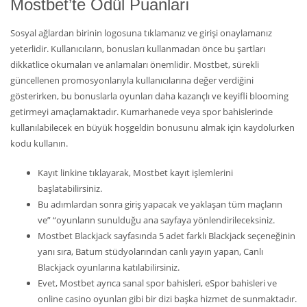
Mostbet’te Ödül Puanları
Sosyal ağlardan birinin logosuna tıklamanız ve girişi onaylamanız
yeterlidir. Kullanıcıların, bonusları kullanmadan önce bu şartları
dikkatlice okumaları ve anlamaları önemlidir. Mostbet, sürekli
güncellenen promosyonlarıyla kullanıcılarına değer verdiğini
gösterirken, bu bonuslarla oyunları daha kazançlı ve keyifli blooming
getirmeyi amaçlamaktadır. Kumarhanede veya spor bahislerinde
kullanılabilecek en büyük hoşgeldin bonusunu almak için kaydolurken
kodu kullanın.
Kayıt linkine tıklayarak, Mostbet kayıt işlemlerini
başlatabilirsiniz.
Bu adımlardan sonra giriş yapacak ve yaklaşan tüm maçların
ve” “oyunların sunulduğu ana sayfaya yönlendirileceksiniz.
Mostbet Blackjack sayfasında 5 adet farklı Blackjack seçeneğinin
yanı sıra, Batum stüdyolarından canlı yayın yapan, Canlı
Blackjack oyunlarına katılabilirsiniz.
Evet, Mostbet ayrıca sanal spor bahisleri, eSpor bahisleri ve
online casino oyunları gibi bir dizi başka hizmet de sunmaktadır.