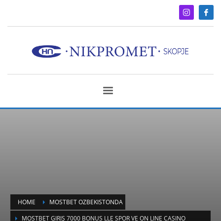
HOME
MOSTBET OZBEKISTONDA
MOSTBET GIRIŞ 7000 BONUS LLE SPOR VE ON LINE CASINO