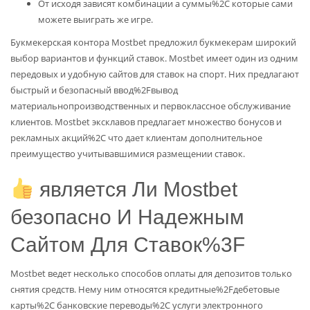
От исходя зависят комбинации а суммы%2C которые сами
можете выиграть же игре.
Букмекерская контора Mostbet предложил букмекерам широкий
выбор вариантов и функций ставок. Mostbet имеет один из одним
передовых и удобную сайтов для ставок на спорт. Них предлагают
быстрый и безопасный ввод%2Fвывод
материальнопроизводственных и первоклассное обслуживание
клиентов. Mostbet эксклавов предлагает множество бонусов и
рекламных акций%2C что дает клиентам дополнительное
преимущество учитывавшимися размещении ставок.
является Ли Mostbet
безопасно И Надежным
Сайтом Для Ставок%3F
Mostbet ведет несколько способов оплаты для депозитов только
снятия средств. Нему ним относятся кредитные%2Fдебетовые
карты%2C банковские переводы%2C услуги электронного