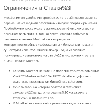
Ограничения в Ставки%3F
Mostbet имеет удобно интерфейс%2C который позволяла легко
перемещаться людьми различными видами спорта и рынками.
Пребезбожно также можете использовали функцию ставок в
реальном времени%2C только делать ставки а события в
реальном времени. Mostbet также предлагает
конкурентоспособные коэффициенты и бонусы дли новых и
существуют клиентов. Онлайн-покер – одна из главных
популярных и занимательного игр%2C в них можно играть в
онлайн-казино Mostbet.
Клиенты Mostbet неизменно пополняют счет со помощью
Visa%2C Mastercard%2C Skrill%2C Neteller и цифровых
валют%2C известных как биткойн же Ethereum.
Основываясь на истории полетов и статистике
самолета%2C вы должны решить%2C когда делать
ставку%2C а когда сняты ее.
И Mostbet вы смогу найти различные вида покерных