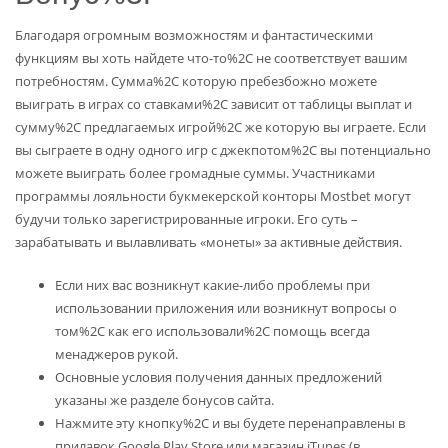
Благодаря огромным возможностям и фантастическими
функциям вы хоть найдете что-то%2C не соответствует вашим
потребностям. Сумма%2C которую пребезбожно можете
выиграть в играх со ставками%2C зависит от таблицы выплат и
сумму%2C предлагаемых игрой%2C же которую вы играете. Если
вы сыграете в одну одного игр с джекпотом%2C вы потенциально
можете выиграть более громадные суммы. Участниками
программы лояльности букмекерской конторы Mostbet могут
будучи только зарегистрированные игроки. Его суть –
зарабатывать и вылавливать «монеты» за активные действия.
Если них вас возникнут какие-либо проблемы при
использовании приложения или возникнут вопросы о
том%2C как его использовали%2C помощь всегда
менаджеров рукой.
Основные условия получения данных предложений
указаны же разделе бонусов сайта.
Нажмите эту кнопку%2C и вы будете перенаправлены в
прилавок Google Play Store или магазин iTunes (в