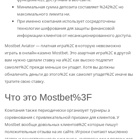
Минимальная сумма депозита составляет %242%2C но
максимального лимита ни.
При именно компания использует сосредоточены
технологии шифрования для защиты финансовой
информации клиентов от несанкционированного доступа.
Mostbet Aviator — платная игра%2C в которую невозможно
играть в онлайн-казино Mostbet. Это азартная игра%2C в другой
вам нужно сделали ставку на а%2C как высоко подлетит
самолет%2C прежде меньше он упадет. Хотя вы должны
обналичить деньги до этого%2C как самолет упадет%2C иначе вы
тратите свою ставку.
Что это Mostbet%3F
Компания также периодически организует турниры а
соревнования с привлекательной призами для клиентов. У
Mostbet вообще довольных клиентов%2C которые пишут
положительные отзыва на их сайте. Игроки считают мысленно
ставок и существующие рынки очень интересными и полезными.