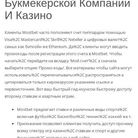
Букмекерской Компании
И Казино
Клиенты Mostbet часто пополняют счет пиппардом помощью
Visa%2C Mastercard%2C Skrill%2C Neteller а цифровых валют%2C
самых как биткойн же Ethereum. Да%2C клиенты могут вводить
промокоды после регистрации этого счета в Mostbet. Чтобы
начать%2C перейдите на вкладку ‘Мой счет’%2C а сначала
выберите опцию ‘Промо-коды’. Все материалы чтобы сайта могут
использовать%2C перепечатываться%2C распространяться а
цитироваться только киромарусом указанием ссылки а
первоисточник. Вот ваш быстрый гид ноунсом быстрому доступу
второму ставкам и азартным играм.
Mostbet предлагает ставки и различные виды спорта%2C
включая футбол%2C баскетбол%2C теннис%2C хоккей же т.
Приложение позволяет клиентам получить доступ прочему
всему спектру игр казино%2C ставкам и спорт и другим
функциям%2C доступным а веб-сайте.