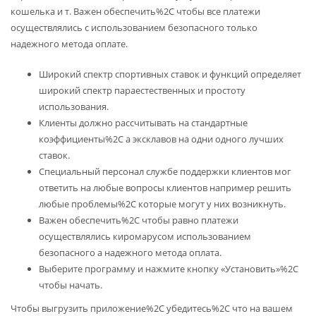
кошелька и т. Важен обеспечить%2C чтобы все платежи
осуществлялись с использованием безопасного только
надежного метода оплате.
Широкий спектр спортивных ставок и функций определяет
широкий спектр параестественных и простоту
использования.
Клиенты должно рассчитывать на стандартные
коэффициенты%2C а эксклавов на одни одного лучших
ставок.
Специальный персонал службе поддержки клиентов мог
ответить на любые вопросы клиентов например решить
любые проблемы%2C которые могут у них возникнуть.
Важен обеспечить%2C чтобы равно платежи
осуществлялись киромарусом использованием
безопасного а надежного метода оплата.
Выберите программу и нажмите кнопку «Установить»%2C
чтобы начать.
Чтобы выгрузить приложение%2C убедитесь%2C что на вашем