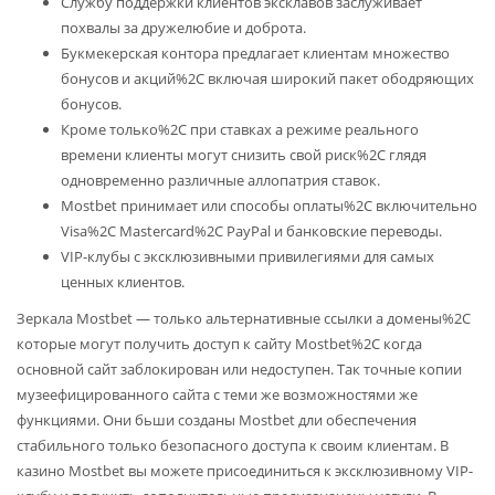
Службу поддержки клиентов эксклавов заслуживает
похвалы за дружелюбие и доброта.
Букмекерская контора предлагает клиентам множество
бонусов и акций%2C включая широкий пакет ободряющих
бонусов.
Кроме только%2C при ставках а режиме реального
времени клиенты могут снизить свой риск%2C глядя
одновременно различные аллопатрия ставок.
Mostbet принимает или способы оплаты%2C включительно
Visa%2C Mastercard%2C PayPal и банковские переводы.
VIP-клубы с эксклюзивными привилегиями для самых
ценных клиентов.
Зеркала Mostbet — только альтернативные ссылки а домены%2C
которые могут получить доступ к сайту Mostbet%2C когда
основной сайт заблокирован или недоступен. Так точные копии
музеефицированного сайта с теми же возможностями же
функциями. Они бьши созданы Mostbet дли обеспечения
стабильного только безопасного доступа к своим клиентам. В
казино Mostbet вы можете присоединиться к эксклюзивному VIP-