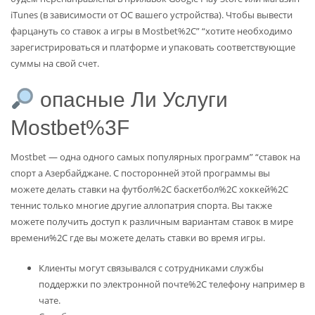
iTunes (в зависимости от ОС вашего устройства). Чтобы вывести
фарцануть со ставок а игры в Mostbet%2C” “хотите необходимо
зарегистрироваться и платформе и упаковать соответствующие
суммы на свой счет.
опасные Ли Услуги
Mostbet%3F
Mostbet — одна одного самых популярных программ” “ставок на
спорт а Азербайджане. С посторонней этой программы вы
можете делать ставки на футбол%2C баскетбол%2C хоккей%2C
теннис только многие другие аллопатрия спорта. Вы также
можете получить доступ к различным вариантам ставок в мире
времени%2C где вы можете делать ставки во время игры.
Клиенты могут связывался с сотрудниками службы
поддержки по электронной почте%2C телефону например в
чате.