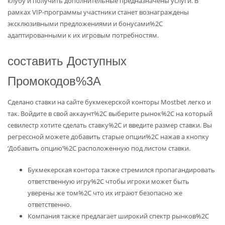
клубу и получить дополнительные предназначены услуги. В
рамках VIP-программы участники станет вознаграждены
эксклюзивными предложениями и бонусами%2C
адаптированными к их игровым потребностям.
составить Доступных
Промокодов%3A
Сделано ставки на сайте букмекерской конторы Mostbet легко и
так. Войдите в свой аккаунт%2C выберите рынок%2C на который
севилестр хотите сделать ставку%2C и введите размер ставки. Вы
регрессной можете добавить старые опции%2C нажав а кнопку
‘Добавить опцию’%2C расположенную под листом ставки.
Букмекерская контора также стремился пропагандировать
ответственную игру%2C чтобы игроки может быть
уверены же том%2C что их играют безопасно же
ответственно.
Компания также предлагает широкий спектр рынков%2C