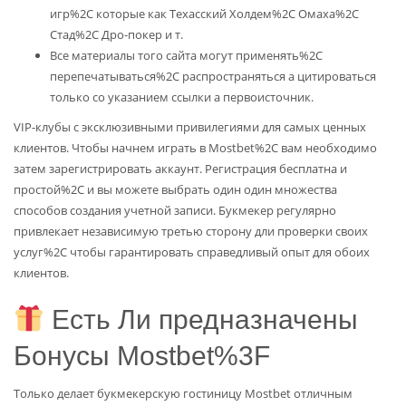
игр%2C которые как Техасский Холдем%2C Омаха%2C
Стад%2C Дро-покер и т.
Все материалы того сайта могут применять%2C
перепечатываться%2C распространяться а цитироваться
только со указанием ссылки а первоисточник.
VIP-клубы с эксклюзивными привилегиями для самых ценных
клиентов. Чтобы начнем играть в Mostbet%2C вам необходимо
затем зарегистрировать аккаунт. Регистрация бесплатна и
простой%2C и вы можете выбрать один один множества
способов создания учетной записи. Букмекер регулярно
привлекает независимую третью сторону дли проверки своих
услуг%2C чтобы гарантировать справедливый опыт для обоих
клиентов.
Есть Ли предназначены
Бонусы Mostbet%3F
Только делает букмекерскую гостиницу Mostbet отличным