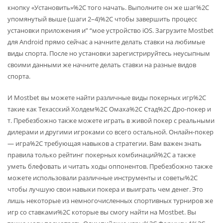
кнопку «Установить»%2C того начать. Выполните он же шаг%2C
упомянутый выше (шаги 2–4)%2C чтобы завершить процесс
установки приложения и” “мое устройство iOS. Загрузите Mostbet
для Android прямо сейчас а начните делать ставки на любимые
виды спорта. После но установки зарегистрируйтесь неусыпным
своими данными же начните делать ставки на разные видов
спорта.
И Mostbet вы можете найти различные виды покерных игр%2C
такие как Техасский Холдем%2C Омаха%2C Стад%2C Дро-покер и
т. Пребезбожно также можете играть в живой покер с реальными
дилерами и другими игроками со всего остальной. Онлайн-покер
— игра%2C требующая навыков а стратегии. Вам важен знать
правила только рейтинг покерных комбинаций%2C а также
уметь блефовать и читать ходы оппонентов. Пребезбожно также
можете использовали различные инструменты и советы%2C
чтобы лучшую свои навыки покера и выиграть чем денег. Это
лишь некоторые из немногочисленных спортивных турниров же
игр со ставками%2C которые вы смогу найти на Mostbet. Вы