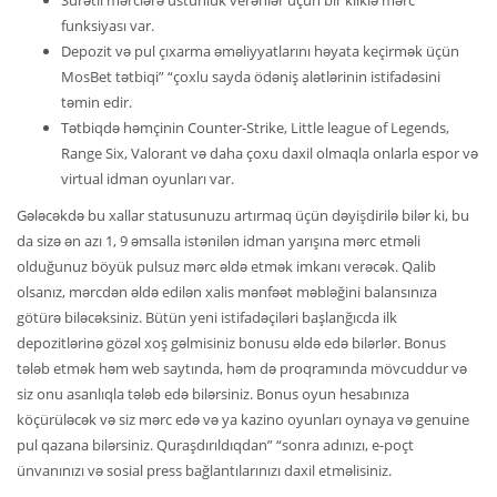
funksiyası var.
Depozit və pul çıxarma əməliyyatlarını həyata keçirmək üçün
MosBet tətbiqi” “çoxlu sayda ödəniş alətlərinin istifadəsini
təmin edir.
Tətbiqdə həmçinin Counter-Strike, Little league of Legends,
Range Six, Valorant və daha çoxu daxil olmaqla onlarla espor və
virtual idman oyunları var.
Gələcəkdə bu xallar statusunuzu artırmaq üçün dəyişdirilə bilər ki, bu
da sizə ən azı 1, 9 əmsalla istənilən idman yarışına mərc etməli
olduğunuz böyük pulsuz mərc əldə etmək imkanı verəcək. Qalib
olsanız, mərcdən əldə edilən xalis mənfəət məbləğini balansınıza
götürə biləcəksiniz. Bütün yeni istifadəçiləri başlanğıcda ilk
depozitlərinə gözəl xoş gəlmisiniz bonusu əldə edə bilərlər. Bonus
tələb etmək həm web saytında, həm də proqramında mövcuddur və
siz onu asanlıqla tələb edə bilərsiniz. Bonus oyun hesabınıza
köçürüləcək və siz mərc edə və ya kazino oyunları oynaya və genuine
pul qazana bilərsiniz. Quraşdırıldıqdan” “sonra adınızı, e-poçt
ünvanınızı və sosial press bağlantılarınızı daxil etməlisiniz.