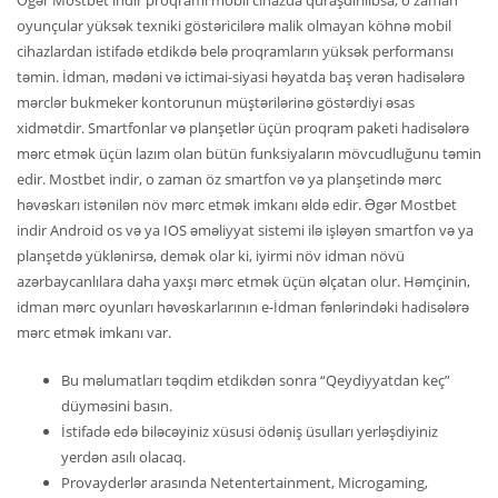
oyunçular yüksək texniki göstəricilərə malik olmayan köhnə mobil
cihazlardan istifadə etdikdə belə proqramların yüksək performansı
təmin. İdman, mədəni və ictimai-siyasi həyatda baş verən hadisələrə
mərclər bukmeker kontorunun müştərilərinə göstərdiyi əsas
xidmətdir. Smartfonlar və planşetlər üçün proqram paketi hadisələrə
mərc etmək üçün lazım olan bütün funksiyaların mövcudluğunu təmin
edir. Mostbet indir, o zaman öz smartfon və ya planşetində mərc
həvəskarı istənilən növ mərc etmək imkanı əldə edir. Əgər Mostbet
indir Android os və ya IOS əməliyyat sistemi ilə işləyən smartfon və ya
planşetdə yüklənirsə, demək olar ki, iyirmi növ idman növü
azərbaycanlılara daha yaxşı mərc etmək üçün əlçatan olur. Həmçinin,
idman mərc oyunları həvəskarlarının e-İdman fənlərindəki hadisələrə
mərc etmək imkanı var.
Bu məlumatları təqdim etdikdən sonra “Qeydiyyatdan keç”
düyməsini basın.
İstifadə edə biləcəyiniz xüsusi ödəniş üsulları yerləşdiyiniz
yerdən asılı olacaq.
Provayderlər arasında Netentertainment, Microgaming,