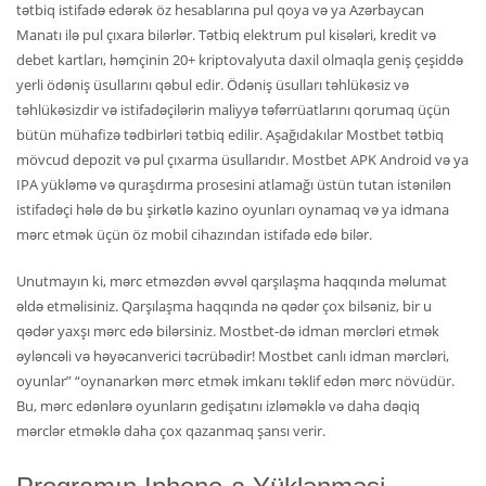
tətbiq istifadə edərək öz hesablarına pul qoya və ya Azərbaycan
Manatı ilə pul çıxara bilərlər. Tətbiq elektrum pul kisələri, kredit və
debet kartları, həmçinin 20+ kriptovalyuta daxil olmaqla geniş çeşiddə
yerli ödəniş üsullarını qəbul edir. Ödəniş üsulları təhlükəsiz və
təhlükəsizdir və istifadəçilərin maliyyə təfərrüatlarını qorumaq üçün
bütün mühafizə tədbirləri tətbiq edilir. Aşağıdakılar Mostbet tətbiq
mövcud depozit və pul çıxarma üsullarıdır. Mostbet APK Android və ya
IPA yükləmə və quraşdırma prosesini atlamağı üstün tutan istənilən
istifadəçi hələ də bu şirkətlə kazino oyunları oynamaq və ya idmana
mərc etmək üçün öz mobil cihazından istifadə edə bilər.
Unutmayın ki, mərc etməzdən əvvəl qarşılaşma haqqında məlumat
əldə etməlisiniz. Qarşılaşma haqqında nə qədər çox bilsəniz, bir u
qədər yaxşı mərc edə bilərsiniz. Mostbet-də idman mərcləri etmək
əyləncəli və həyəcanverici təcrübədir! Mostbet canlı idman mərcləri,
oyunlar” “oynanarkən mərc etmək imkanı təklif edən mərc növüdür.
Bu, mərc edənlərə oyunların gedişatını izləməklə və daha dəqiq
mərclər etməklə daha çox qazanmaq şansı verir.