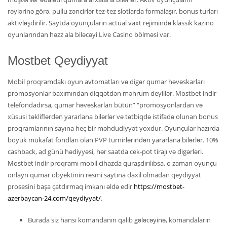
rəylərinə görə, pullu zəncirlər tez-tez slotlarda formalaşır, bonus turları
aktivləşdirilir. Saytda oyunçuların actual vaxt rejimində klassik kazino
oyunlarından həzz ala biləcəyi Live Casino bölməsi var.
Mostbet Qeydiyyat
Mobil proqramdakı oyun avtomatları və digər qumar həvəskarları
promosyonlar baxımından diqqətdən məhrum deyillər. Mostbet indir
telefondadırsa, qumar həvəskarları bütün” “promosyonlardan və
xüsusi təkliflərdən yararlana bilərlər və tətbiqdə istifadə olunan bonus
proqramlarının sayına heç bir məhdudiyyət yoxdur. Oyunçular hazırda
böyük mükafat fondları olan PVP turnirlərindən yararlana bilərlər. 10%
cashback, ad günü hədiyyəsi, hər saatda cek-pot tirajı və digərləri.
Mostbet indir proqramı mobil cihazda quraşdırılıbsa, o zaman oyunçu
onlayn qumar obyektinin rəsmi saytına daxil olmadan qeydiyyat
prosesini başa çatdırmaq imkanı əldə edir
https://mostbet-
azerbaycan-24.com/qeydiyyat/
.
Burada siz hansı komandanın qalib gələcəyinə, komandaların