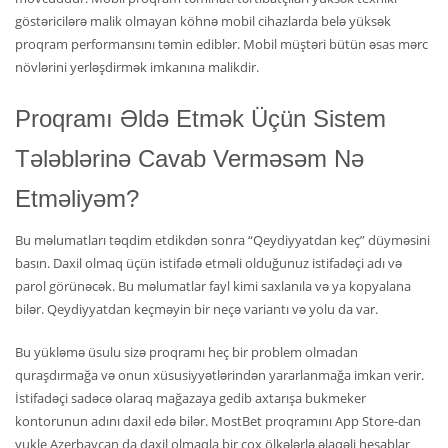
göstəricilərə malik olmayan köhnə mobil cihazlarda belə yüksək
proqram performansını təmin ediblər. Mobil müştəri bütün əsas mərc
növlərini yerləşdirmək imkanına malikdir.
Proqramı Əldə Etmək Üçün Sistem
Tələblərinə Cavab Verməsəm Nə
Etməliyəm?
Bu məlumatları təqdim etdikdən sonra “Qeydiyyatdan keç” düyməsini
basın. Daxil olmaq üçün istifadə etməli olduğunuz istifadəçi adı və
parol görünəcək. Bu məlumatlar fayl kimi saxlanıla və ya kopyalana
bilər. Qeydiyyatdan keçməyin bir neçə variantı və yolu da var.
Bu yükləmə üsulu sizə proqramı heç bir problem olmadan
quraşdırmağa və onun xüsusiyyətlərindən yararlanmağa imkan verir.
İstifadəçi sadəcə olaraq mağazaya gedib axtarışa bukmeker
kontorunun adını daxil edə bilər. MostBet proqramını App Store-dan
yukle Azerbaycan da daxil olmaqla bir çox ölkələrlə əlaqəli hesablar