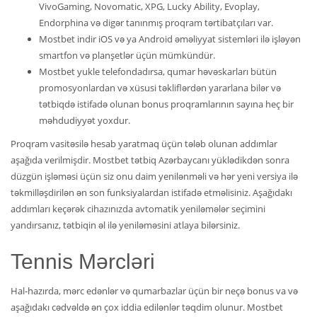
VivoGaming, Novomatic, XPG, Lucky Ability, Evoplay,
Endorphina və digər tanınmış proqram tərtibatçıları var.
Mostbet indir iOS və ya Android əməliyyat sistemləri ilə işləyən
smartfon və planşetlər üçün mümkündür.
Mostbet yukle telefondadırsa, qumar həvəskarları bütün
promosyonlardan və xüsusi təkliflərdən yararlana bilər və
tətbiqdə istifadə olunan bonus proqramlarının sayına heç bir
məhdudiyyət yoxdur.
Proqram vasitəsilə hesab yaratmaq üçün tələb olunan addımlar
aşağıda verilmişdir. Mostbet tətbiq Azərbaycanı yüklədikdən sonra
düzgün işləməsi üçün siz onu daim yenilənməli və hər yeni versiya ilə
təkmilləşdirilən ən son funksiyalardan istifadə etməlisiniz. Aşağıdakı
addımları keçərək cihazınızda avtomatik yeniləmələr seçimini
yandırsanız, tətbiqin əl ilə yeniləməsini atlaya bilərsiniz.
Tennis Mərcləri
Hal-hazırda, mərc edənlər və qumarbazlar üçün bir neçə bonus va və
aşağıdakı cədvəldə ən çox iddia edilənlər təqdim olunur. Mostbet