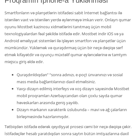
Proqramın Iphone-a Yüklənməsi
Smartfonların və planşetlərin istifadəsi sabit İnternet bağlantısı ilə
istənilən vaxt və istənilən yerdə əylənməyə imkan verir. Onlayn qumar
oyunu Mostbet kazinosu xidmətlərini tanıtmaq üçün mobil
texnologiyalardan fəal şəkildə istifadə edir. Mostbet indir iOS və ya
Android əməliyyat sistemləri ilə işləyən smartfon və planşetlər üçün
mümkündür. Yükləmək və quraşdırmaq üçün bir neçə dəqiqə sərf
etmək kifayətdir və oyunçu müxtəlif qumar əyləncələrinə w tamtym
miejscu giriş əldə edir.
Quraşdırıldıqdan” “sonra adınızı, e-poçt ünvanınızı və sosial
mass media bağlantılarınızı daxil etməlisiniz.
Yaxşı dizayn edilmiş interfeys və xoş dizayn sayəsində Mostbet
mobil proqramları Azərbaycandan olan çoxlu sayda qumar
həvəskarları arasında geniş yayılıb.
Dizayn markanın xarakterik üslubunda – mavi və ağ çalarların
birləşməsində hazırlanmışdır.
Tətbiqdən istifadə edərək qeydiyyat prosesi cəmi bir neçə dəqiqə çəkir.
İstifadəçilər hesab yaratdıqdan sonra saytın bütün imtiyazlarına daxil