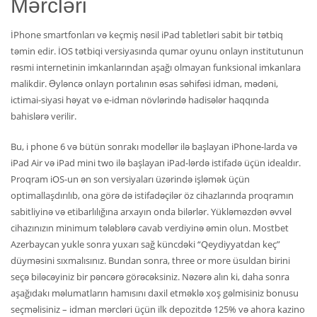
Mərcləri
İPhone smartfonları və keçmiş nəsil iPad tabletləri sabit bir tətbiq
təmin edir. İOS tətbiqi versiyasında qumar oyunu onlayn institutunun
rəsmi internetinin imkanlarından aşağı olmayan funksional imkanlara
malikdir. Əyləncə onlayn portalının əsas səhifəsi idman, mədəni,
ictimai-siyasi həyat və e-idman növlərində hadisələr haqqında
bahislərə verilir.
Bu, i phone 6 və bütün sonrakı modellər ilə başlayan iPhone-larda və
iPad Air və iPad mini two ilə başlayan iPad-lərdə istifadə üçün idealdır.
Proqram iOS-un ən son versiyaları üzərində işləmək üçün
optimallaşdırılıb, ona görə də istifadəçilər öz cihazlarında proqramın
sabitliyinə və etibarlılığına arxayın onda bilərlər. Yükləməzdən əvvəl
cihazınızın minimum tələblərə cavab verdiyinə əmin olun. Mostbet
Azerbaycan yukle sonra yuxarı sağ küncdəki “Qeydiyyatdan keç”
düyməsini sıxmalısınız. Bundan sonra, three or more üsuldan birini
seçə biləcəyiniz bir pəncərə görəcəksiniz. Nəzərə alın ki, daha sonra
aşağıdakı məlumatların hamısını daxil etməklə xoş gəlmisiniz bonusu
seçməlisiniz – idman mərcləri üçün ilk depozitdə 125% və ahora kazino