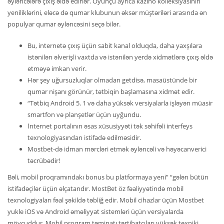
əyləncələrə çıxış əldə edirlər. Oyunçu ayrıca kazino kolleksiyasının
yeniliklərini, eləcə də qumar klubunun əksər müştəriləri arasında ən
populyar qumar əyləncəsini seçə bilər.
Bu, internetə çıxış üçün sabit kanal olduqda, daha yaxşılara
istənilən əlverişli vaxtda və istənilən yerdə xidmətlərə çıxış əldə
etməyə imkan verir.
Hər şey uğursuzluqlar olmadan getdisə, masaüstünde bir
qumar nişanı görünür, tətbiqin başlamasına xidmət edir.
“Tətbiq Android 5. 1 və daha yüksək versiyalarla işləyən müasir
smartfon və planşetlər üçün uyğundu.
İnternet portalının əsas xüsusiyyəti tək səhifəli interfeys
texnologiyasından istifadə edilməsidir.
Mostbet-də idman mərcləri etmək əyləncəli və həyəcanverici
təcrübədir!
Bəli, mobil proqramındakı bonus bu platformaya yeni” “gələn bütün
istifadəçilər üçün əlçatandır. MostBet öz fəaliyyətində mobil
texnologiyaları fəal şəkildə təbliğ edir. Mobil cihazlar üçün Mostbet
yukle iOS və Android əməliyyat sistemləri üçün versiyalarda
mövcuddur. Mobil proqram təminatı tərtibatçıları yüksək texniki