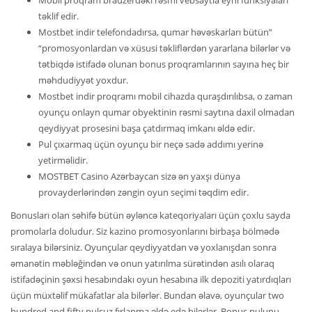
təklif edir.
Mostbet indir telefondadırsa, qumar həvəskarları bütün”
“promosyonlardan və xüsusi təkliflərdən yararlana bilərlər və
tətbiqdə istifadə olunan bonus proqramlarının sayına heç bir
məhdudiyyət yoxdur.
Mostbet indir proqramı mobil cihazda quraşdırılıbsa, o zaman
oyunçu onlayn qumar obyektinin rəsmi saytına daxil olmadan
qeydiyyat prosesini başa çatdırmaq imkanı əldə edir.
Pul çıxarmaq üçün oyunçu bir neçə sadə addımı yerinə
yetirməlidir.
MOSTBET Casino Azərbaycan sizə ən yaxşı dünya
provayderlərindən zəngin oyun seçimi təqdim edir.
Bonusları olan səhifə bütün əyləncə kateqoriyaları üçün çoxlu sayda
promolarla doludur. Siz kazino promosyonlarını birbaşa bölmədə
sıralaya bilərsiniz. Oyunçular qeydiyyatdan və yoxlanışdan sonra
əmanətin məbləğindən və onun yatırılma sürətindən asılı olaraq
istifadəçinin şəxsi hesabındakı oyun hesabına ilk depoziti yatırdıqları
üçün müxtəlif mükafatlar ala bilərlər. Bundan əlavə, oyunçular two
hundred and fifty pulsuz fırlanma əldə edə bilərlər. Bonus pulunu