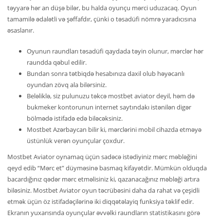
təyyarə hər an düşə bilər, bu halda oyunçu mərci uduzacaq. Oyun
tamamilə ədalətli və şəffafdır, çünki o təsadüfi nömrə yaradıcısına
əsaslanır.
Oyunun raundları təsadüfi qaydada təyin olunur, mərclər hər
raundda qəbul edilir.
Bundan sonra tətbiqdə hesabınıza daxil olub həyəcanlı
oyundan zövq ala bilərsiniz.
Beləliklə, siz pulunuzu təkcə mostbet aviator deyil, həm də
bukmeker kontorunun internet saytındakı istənilən digər
bölmədə istifadə edə biləcəksiniz.
Mostbet Azərbaycan bilir ki, mərclərini mobil cihazda etməyə
üstünlük verən oyunçular çoxdur.
Mostbet Aviator oynamaq üçün sadəcə istədiyiniz mərc məbləğini
qeyd edib “Mərc et” düyməsinə basmaq kifayətdir. Mümkün olduqda
bacardığınız qədər mərc etməlisiniz ki, qazanacağınız məbləği artıra
biləsiniz. Mostbet Aviator oyun təcrübəsini daha da rahat və çeşidli
etmək üçün öz istifadəçilərinə iki diqqətəlayiq funksiya təklif edir.
Ekranın yuxarısında oyunçular əvvəlki raundların statistikasını görə