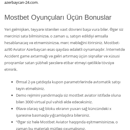
azerbaycan-24.com
.
Mostbet Oyunçuları Üçün Bonuslar
Yeri gəlmişkən, təyyarə istənilən vaxt dövrəni başa vura bilər. Əgər siz
mərcinizi sata bilmisinizsə, o zaman u, satışın edildiyi əmsalla
hesablanacaq və etməmisinizsə, mərc məbləğini itirirsiniz. Mostbet-
az90 Aviator Azerbaycan əsas qaydası ədalətli oynamaqdır. İnternetdə
Accident game axtarmağı və gəliri artırmaq üçün siqnallar və xüsusi
proqramlar satan şübhəli şəxslərə etibar etməyi qətiliklə tövsiyə
etmirik.
Əmsal 2-yə çatdıqda kupon parametrlərində avtomatik satışı
təyin etməlisiniz.
Demo rejimini yandırmaqla siz mostbet aviator istifadə oluna
bilən 3000 virtual pul vahidi əldə edəcəksiniz.
Əlavə olaraq sağ bloku ekranın yuxarı sağ küncündəki x
işarəsinə basmaqla yığcamlaşdıra bilərsiniz.
“Əgər siz hələ Mostbet Aviator haqqında eşitməmisinizsə, o
zaman bu materialı mütləq oxumalısınız.