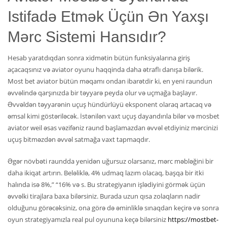
Istifadə Etmək Üçün Ən Yaxşı
Mərc Sistemi Hansıdır?
Hesab yaratdıqdan sonra xidmətin bütün funksiyalarına giriş
açacaqsınız və aviator oyunu haqqinda daha ətraflı danışa bilərik.
Most bet aviator bütün məqamı ondan ibarətdir ki, en yeni raundun
əvvəlində qarşınızda bir təyyarə peyda olur və uçmağa başlayır.
Əvvəldən təyyarənin uçuş hündürlüyü eksponent olaraq artacaq və
əmsal kimi göstəriləcək. İstənilən vaxt uçuş dayandırıla bilər və mosbet
aviator weil əsas vəzifəniz raund başlamazdan əvvəl etdiyiniz mərcinizi
uçuş bitməzdən əvvəl satmağa vaxt tapmaqdır.
Əgər növbəti raundda yenidən uğursuz olarsanız, mərc məbləğini bir
daha ikiqat artırın. Beləliklə, 4% udmaq lazım olacaq, başqa bir itki
halında isə 8%,” “16% və s. Bu strategiyanın işlədiyini görmək üçün
əvvəlki tirajlara baxa bilərsiniz. Burada uzun qısa zolaqların nadir
olduğunu görəcəksiniz, ona görə də əminliklə sınaqdan keçirə və sonra
oyun strategiyamızla real pul oyununa keçə bilərsiniz
https://mostbet-