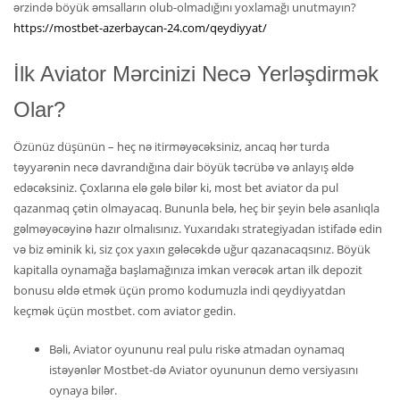
ərzində böyük əmsalların olub-olmadığını yoxlamağı unutmayın?
https://mostbet-azerbaycan-24.com/qeydiyyat/
İlk Aviator Mərcinizi Necə Yerləşdirmək
Olar?
Özünüz düşünün – heç nə itirməyəcəksiniz, ancaq hər turda
təyyarənin necə davrandığına dair böyük təcrübə və anlayış əldə
edəcəksiniz. Çoxlarına elə gələ bilər ki, most bet aviator da pul
qazanmaq çətin olmayacaq. Bununla belə, heç bir şeyin belə asanlıqla
gəlməyəcəyinə hazır olmalısınız. Yuxarıdakı strategiyadan istifadə edin
və biz əminik ki, siz çox yaxın gələcəkdə uğur qazanacaqsınız. Böyük
kapitalla oynamağa başlamağınıza imkan verəcək artan ilk depozit
bonusu əldə etmək üçün promo kodumuzla indi qeydiyyatdan
keçmək üçün mostbet. com aviator gedin.
Bəli, Aviator oyununu real pulu riskə atmadan oynamaq
istəyənlər Mostbet-də Aviator oyununun demo versiyasını
oynaya bilər.