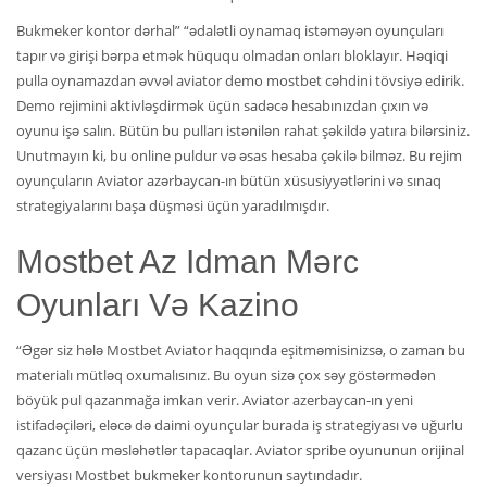
Bukmeker kontor dərhal” “ədalətli oynamaq istəməyən oyunçuları
tapır və girişi bərpa etmək hüququ olmadan onları bloklayır. Həqiqi
pulla oynamazdan əvvəl aviator demo mostbet cəhdini tövsiyə edirik.
Demo rejimini aktivləşdirmək üçün sadəcə hesabınızdan çıxın və
oyunu işə salın. Bütün bu pulları istənilən rahat şəkildə yatıra bilərsiniz.
Unutmayın ki, bu online puldur və əsas hesaba çəkilə bilməz. Bu rejim
oyunçuların Aviator azərbaycan-ın bütün xüsusiyyətlərini və sınaq
strategiyalarını başa düşməsi üçün yaradılmışdır.
Mostbet Az Idman Mərc
Oyunları Və Kazino
“Əgər siz hələ Mostbet Aviator haqqında eşitməmisinizsə, o zaman bu
materialı mütləq oxumalısınız. Bu oyun sizə çox səy göstərmədən
böyük pul qazanmağa imkan verir. Aviator azerbaycan-ın yeni
istifadəçiləri, eləcə də daimi oyunçular burada iş strategiyası və uğurlu
qazanc üçün məsləhətlər tapacaqlar. Aviator spribe oyununun orijinal
versiyası Mostbet bukmeker kontorunun saytındadır.