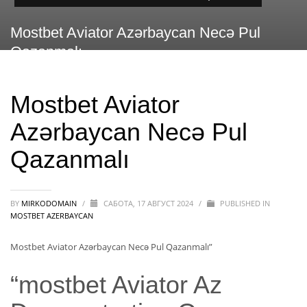
Mostbet Aviator Azərbaycan Necə Pul
Qazanmalı
Mostbet Aviator
Azərbaycan Necə Pul
Qazanmalı
BY
MIRKODOMAIN
/
САБОТА, 17 АВГУСТ 2024
/
PUBLISHED IN
MOSTBET AZERBAYCAN
Mostbet Aviator Azərbaycan Necə Pul Qazanmalı”
“mostbet Aviator Az