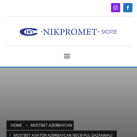
HOME
MOSTBET AZERBAYCAN
MOSTBET AVIATOR AZƏRBAYCAN NECƏ PUL QAZANMALI