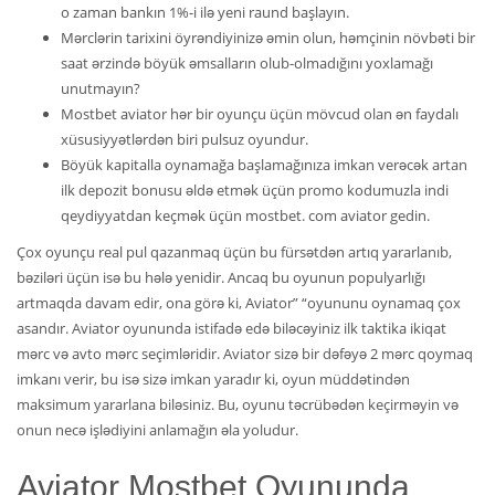
o zaman bankın 1%-i ilə yeni raund başlayın.
Mərclərin tarixini öyrəndiyinizə əmin olun, həmçinin növbəti bir
saat ərzində böyük əmsalların olub-olmadığını yoxlamağı
unutmayın?
Mostbet aviator hər bir oyunçu üçün mövcud olan ən faydalı
xüsusiyyətlərdən biri pulsuz oyundur.
Böyük kapitalla oynamağa başlamağınıza imkan verəcək artan
ilk depozit bonusu əldə etmək üçün promo kodumuzla indi
qeydiyyatdan keçmək üçün mostbet. com aviator gedin.
Çox oyunçu real pul qazanmaq üçün bu fürsətdən artıq yararlanıb,
bəziləri üçün isə bu hələ yenidir. Ancaq bu oyunun populyarlığı
artmaqda davam edir, ona görə ki, Aviator” “oyununu oynamaq çox
asandır. Aviator oyununda istifadə edə biləcəyiniz ilk taktika ikiqat
mərc və avto mərc seçimləridir. Aviator sizə bir dəfəyə 2 mərc qoymaq
imkanı verir, bu isə sizə imkan yaradır ki, oyun müddətindən
maksimum yararlana biləsiniz. Bu, oyunu təcrübədən keçirməyin və
onun necə işlədiyini anlamağın əla yoludur.
Aviator Mostbet Oyununda