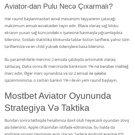
Aviator-dan Pulu Necə Çıxarmalı?
Hər raund başlanmazdan əvvəl mexanizm təyyarənin çatacağı
maksimum əmsalı əvvəlcədən təyin edir. Əlavə olaraq sağ bloku
ekranın yuxarı sağ küncündəki x işarəsinə basmaqla yığcamlaşdıra
bilərsiniz. Soldakı statistika blokunda tablar bütün tariflərə, yalnız sizin
tariflərinizə və ən child yüksək ödənişlərə baxa bilərsiniz.
Bu parametrlərlə mərciniz 2 əmsala çatdıqda avtomatik olaraq
satılacaq. Daha sonra ilk mərcinizdə bankınızın 1%-nə bərabər məbləğ
mərc edin. Əgər mərc oynanıbsa və siz 2 əmsalı ilə qələbə
qazanmısınızsa, o zaman bankın 1%-i ilə en yeni raund başlayın.
Mostbet Aviator Oyununda
Strategiya Və Taktika
Bundan sonra tətbiqdə hesabınıza daxil olub həyəcanlı oyundan zövq
ala bilərsiniz. Apple cihazından istifadə edirsinizsə, bu halda da
endirmə prosesi təxminən eyni olacaq. Sadəcə Android əvəzinə iOS