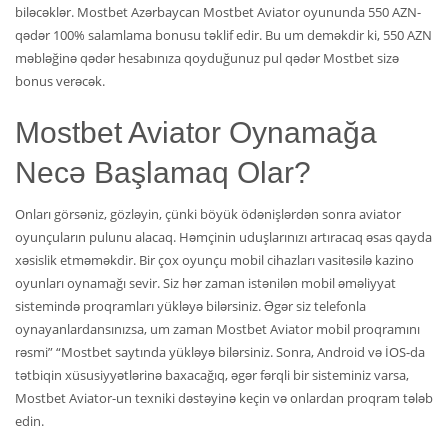
biləcəklər. Mostbet Azərbaycan Mostbet Aviator oyununda 550 AZN-
qədər 100% salamlama bonusu təklif edir. Bu um deməkdir ki, 550 AZN
məbləğinə qədər hesabınıza qoyduğunuz pul qədər Mostbet sizə
bonus verəcək.
Mostbet Aviator Oynamağa
Necə Başlamaq Olar?
Onları görsəniz, gözləyin, çünki böyük ödənişlərdən sonra aviator
oyunçuların pulunu alacaq. Həmçinin uduşlarınızı artıracaq əsas qayda
xəsislik etməməkdir. Bir çox oyunçu mobil cihazları vasitəsilə kazino
oyunları oynamağı sevir. Siz hər zaman istənilən mobil əməliyyat
sistemində proqramları yükləyə bilərsiniz. Əgər siz telefonla
oynayanlardansınızsa, um zaman Mostbet Aviator mobil proqramını
rəsmi” “Mostbet saytında yükləyə bilərsiniz. Sonra, Android və İOS-da
tətbiqin xüsusiyyətlərinə baxacağıq, əgər fərqli bir sisteminiz varsa,
Mostbet Aviator-un texniki dəstəyinə keçin və onlardan proqram tələb
edin.