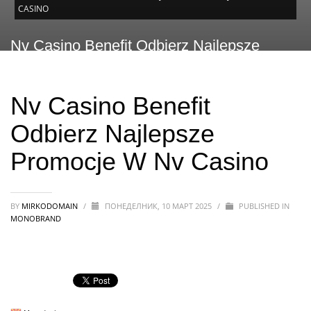
CASINO
Nv Casino Benefit Odbierz Najlepsze
Promocje W Nv Casino
Nv Casino Benefit
Odbierz Najlepsze
Promocje W Nv Casino
BY
MIRKODOMAIN
/
ПОНЕДЕЛНИК, 10 МАРТ 2025
/
PUBLISHED IN
MONOBRAND