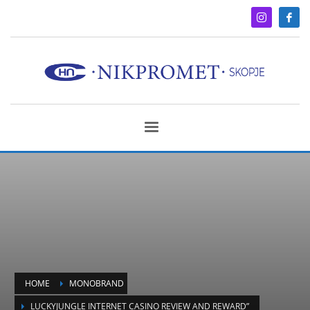
HOME
MONOBRAND
LUCKYJUNGLE INTERNET CASINO REVIEW AND REWARD”