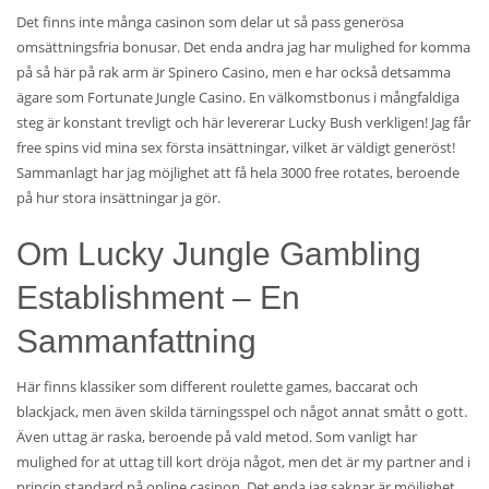
Det finns inte många casinon som delar ut så pass generösa
omsättningsfria bonusar. Det enda andra jag har mulighed for komma
på så här på rak arm är Spinero Casino, men e har också detsamma
ägare som Fortunate Jungle Casino. En välkomstbonus i mångfaldiga
steg är konstant trevligt och här levererar Lucky Bush verkligen! Jag får
free spins vid mina sex första insättningar, vilket är väldigt generöst!
Sammanlagt har jag möjlighet att få hela 3000 free rotates, beroende
på hur stora insättningar ja gör.
Om Lucky Jungle Gambling
Establishment – En
Sammanfattning
Här finns klassiker som different roulette games, baccarat och
blackjack, men även skilda tärningsspel och något annat smått o gott.
Även uttag är raska, beroende på vald metod. Som vanligt har
mulighed for at uttag till kort dröja något, men det är my partner and i
princip standard på online casinon. Det enda jag saknar är möjlighet