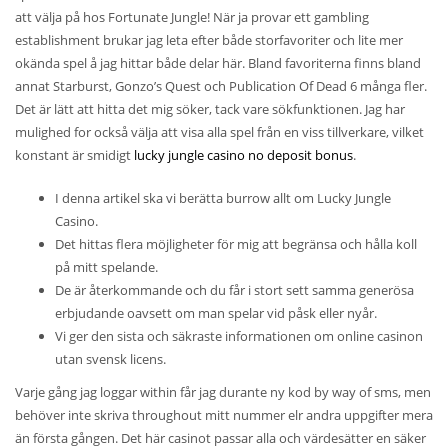
att välja på hos Fortunate Jungle! När ja provar ett gambling
establishment brukar jag leta efter både storfavoriter och lite mer
okända spel å jag hittar både delar här. Bland favoriterna finns bland
annat Starburst, Gonzo’s Quest och Publication Of Dead 6 många fler.
Det är lätt att hitta det mig söker, tack vare sökfunktionen. Jag har
mulighed for också välja att visa alla spel från en viss tillverkare, vilket
konstant är smidigt
lucky jungle casino no deposit bonus
.
I denna artikel ska vi berätta burrow allt om Lucky Jungle
Casino.
Det hittas flera möjligheter för mig att begränsa och hålla koll
på mitt spelande.
De är återkommande och du får i stort sett samma generösa
erbjudande oavsett om man spelar vid påsk eller nyår.
Vi ger den sista och säkraste informationen om online casinon
utan svensk licens.
Varje gång jag loggar within får jag durante ny kod by way of sms, men
behöver inte skriva throughout mitt nummer elr andra uppgifter mera
än första gången. Det här casinot passar alla och värdesätter en säker