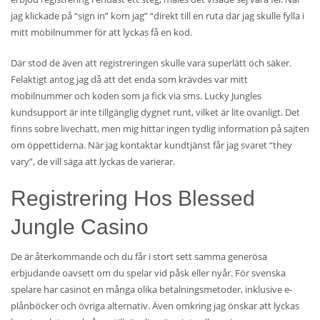
jag klickade på “sign in” kom jag” “direkt till en ruta där jag skulle fylla i
mitt mobilnummer för att lyckas få en kod.
Där stod de även att registreringen skulle vara superlätt och säker.
Felaktigt antog jag då att det enda som krävdes var mitt
mobilnummer och koden som ja fick via sms. Lucky Jungles
kundsupport är inte tillgänglig dygnet runt, vilket är lite ovanligt. Det
finns sobre livechatt, men mig hittar ingen tydlig information på sajten
om öppettiderna. När jag kontaktar kundtjänst får jag svaret “they
vary”, de vill säga att lyckas de varierar.
Registrering Hos Blessed
Jungle Casino
De är återkommande och du får i stort sett samma generösa
erbjudande oavsett om du spelar vid påsk eller nyår. För svenska
spelare har casinot en många olika betalningsmetoder, inklusive e-
plånböcker och övriga alternativ. Även omkring jag önskar att lyckas