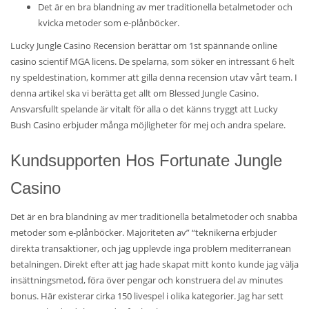
Det är en bra blandning av mer traditionella betalmetoder och
kvicka metoder som e-plånböcker.
Lucky Jungle Casino Recension berättar om 1st spännande online
casino scientif MGA licens. De spelarna, som söker en intressant 6 helt
ny speldestination, kommer att gilla denna recension utav vårt team. I
denna artikel ska vi berätta get allt om Blessed Jungle Casino.
Ansvarsfullt spelande är vitalt för alla o det känns tryggt att Lucky
Bush Casino erbjuder många möjligheter för mej och andra spelare.
Kundsupporten Hos Fortunate Jungle
Casino
Det är en bra blandning av mer traditionella betalmetoder och snabba
metoder som e-plånböcker. Majoriteten av” “teknikerna erbjuder
direkta transaktioner, och jag upplevde inga problem mediterranean
betalningen. Direkt efter att jag hade skapat mitt konto kunde jag välja
insättningsmetod, föra över pengar och konstruera del av minutes
bonus. Här existerar cirka 150 livespel i olika kategorier. Jag har sett