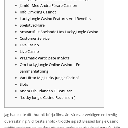
Jämför Med Andra Förare Casinon
Info Omkring Casinot
Luckyjungle Casino Features And Benefits
Spelutvecklare
Ansvarsfullt Spelande Hos Lucky Jungle Casino
Customer Service
Live Casino
Live Casino
Pragmatic Participate In Slots
Om Lucky Jungle Online Casino – En
Sammanfattning
Var Hittar Mig Lucky Jungle Casino?
Slots
Andra Erbjudanden O Bonusar
“Lucky Jungle Casino Recension (
Jag hade inte ditt hunnit börja filma än, så e var verkligen en trevlig
överraskning. Vid första anblick trodde jag att Blessed Jungle Casino
erbjöd registrering i endast ett steg, males det visade sej vara fel. När