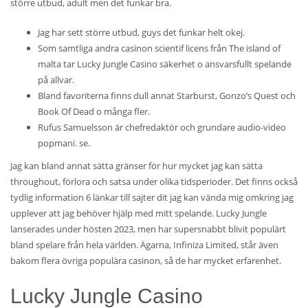
större utbud, adult men det funkar bra.
Jag har sett större utbud, guys det funkar helt okej.
Som samtliga andra casinon scientif licens från The island of
malta tar Lucky Jungle Casino säkerhet o ansvarsfullt spelande
på allvar.
Bland favoriterna finns dull annat Starburst, Gonzo’s Quest och
Book Of Dead o många fler.
Rufus Samuelsson är chefredaktör och grundare audio-video
popmani. se.
Jag kan bland annat sätta gränser för hur mycket jag kan sätta
throughout, förlora och satsa under olika tidsperioder. Det finns också
tydlig information 6 länkar till sajter dit jag kan vända mig omkring jag
upplever att jag behöver hjälp med mitt spelande. Lucky Jungle
lanserades under hösten 2023, men har supersnabbt blivit populärt
bland spelare från hela världen. Ägarna, Infiniza Limited, står även
bakom flera övriga populära casinon, så de har mycket erfarenhet.
Lucky Jungle Casino