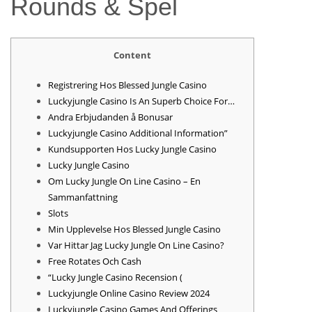
Rounds & Spel
Content
Registrering Hos Blessed Jungle Casino
Luckyjungle Casino Is An Superb Choice For…
Andra Erbjudanden å Bonusar
Luckyjungle Casino Additional Information”
Kundsupporten Hos Lucky Jungle Casino
Lucky Jungle Casino
Om Lucky Jungle On Line Casino – En
Sammanfattning
Slots
Min Upplevelse Hos Blessed Jungle Casino
Var Hittar Jag Lucky Jungle On Line Casino?
Free Rotates Och Cash
“Lucky Jungle Casino Recension (
Luckyjungle Online Casino Review 2024
Luckyjungle Casino Games And Offerings