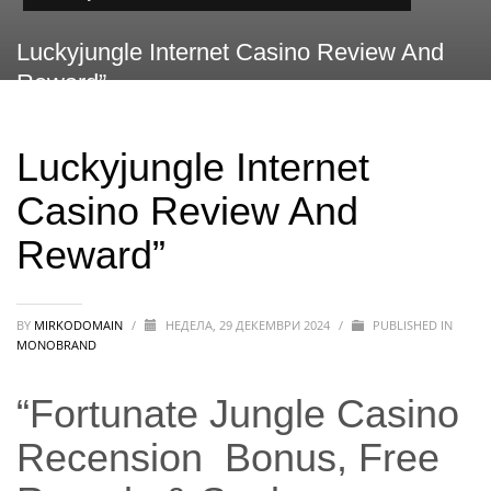
Luckyjungle Internet Casino Review And
Reward”
Luckyjungle Internet
Casino Review And
Reward”
BY
MIRKODOMAIN
/
НЕДЕЛА, 29 ДЕКЕМВРИ 2024
/
PUBLISHED IN
MONOBRAND
“Fortunate Jungle Casino
Recension ️ Bonus, Free