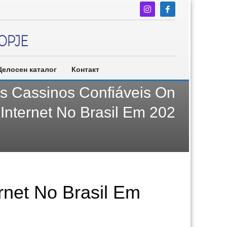
Целосен каталог
Контакт
s Cassinos Confiáveis On
Internet No Brasil Em 202
rnet No Brasil Em