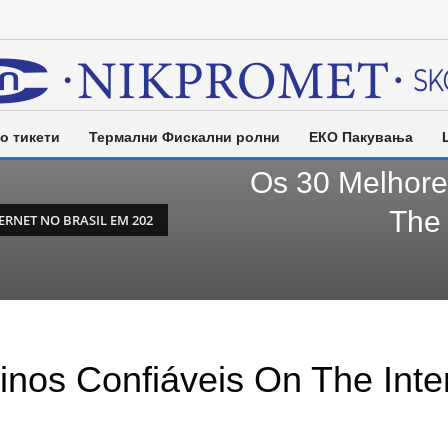
о тикети
Термални Фискални ролни
ЕКО Пакувања
Os 30 Melhore
The 
ERNET NO BRASIL EM 202
nos Confiáveis On The Inte