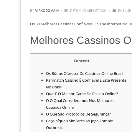
BY
MIRKODOMAIN
/
ПЕТОК, 09 АВГУСТ 2024
/
PUBLISH
Os 30 Melhores Cassinos Confiáveis On The Internet No Br
Melhores Cassinos On
Content
Os Bônus Oferecer De Cassinos Online Brasil
Parimatch Cassino É Confiável E Está Presente
No Brasil
Qual É O Melhor Game De Casino Online?
O O Qual Consideramos Nos Melhores
Cassinos Online
O Que São Protocolos De Segurança?
Caça-níqueis Similares Ao Jogo Zombie
Outbreak