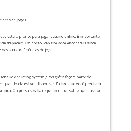
 sites de jogos.
ocê estará pronto para jogar cassino online. É importante
s de trapaceio. Em nosso web site você encontrará since
 nas suas preferências de jogo.
e ser que operating system giros grátis façam parte do
quando ela estiver disponível. É claro que você precisará
urança. Ou possa ser, há requerimentos sobre apostas que