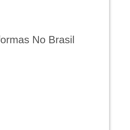
formas No Brasil