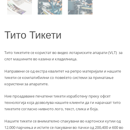
Тито Тикети
Тито тикетите се користат во видео лотариските апарати (VLT) за
слот машините во казина и кладилница.
Направени се од екстра квалитет на репро материјали и нашите
тикети се компатибилни со повеќето системи за принатање
користени за апаратите.
Ние проадаваме печатени тикети изработену преку офсет
технологија која дозволува нашите клиенти да ги нарачаат тито
тикетите согласно нивното лого, текст, слика и боја.
Нашите тикети се внимателно спакувани во картонски кутии од
12.000 парчиња и истите се пакувани во пачки од 200,400 и 600 во