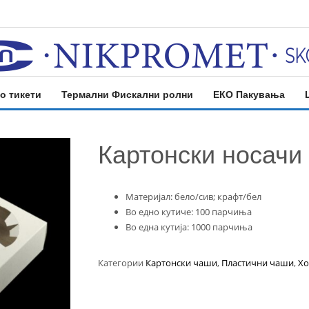
о тикети
Термални Фискални ролни
ЕКО Пакувања
Картонски носачи
Mатеријал: бело/сив; крафт/бел
Во едно кутиче: 100 парчиња
Во една кутија: 1000 парчиња
Категории
Картонски чаши
,
Пластични чаши
,
Хо