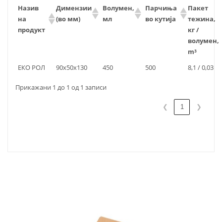
Назив
Димензии
Волумен,
Парчиња
Пакет
на
(во мм)
мл
во кутија
тежина,
продукт
кг /
волумен,
m³
ЕКО РОЛ
90x50x130
450
500
8,1 / 0,03
Прикажани 1 до 1 од 1 записи
❮
1
❯