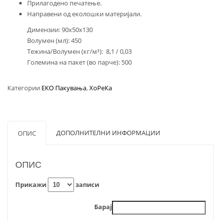
Прилагодено печатење.
Направени од еколошки материјали.
Димензии: 90х50х130
Волумен (мл): 450
Тежина/Волумен (кг/м³): 8,1 / 0,03
Големина на пакет (во парче): 500
Категории
ЕКО Пакувања
,
ХоРеКа
ДОПОЛНИТЕЛНИ ИНФОРМАЦИИ
ОПИС
ОПИС
Прикажи
записи
Барај