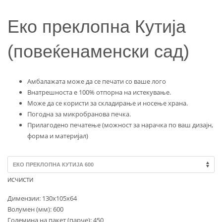
Еко преклопна Кутија
(повеќенаменски сад)
Амбалажата може да се печати со ваше лого
Внатрешноста е 100% отпорна на истекување.
Може да се користи за складирање и носење храна.
Погодна за микробранова печка.
Прилагодено печатење (можност за нарачка по ваш дизајн,
форма и материјал)
ИСЧИСТИ
Димензии: 130х105х64
Волумен (мм): 600
Големина на пакет (парче): 450