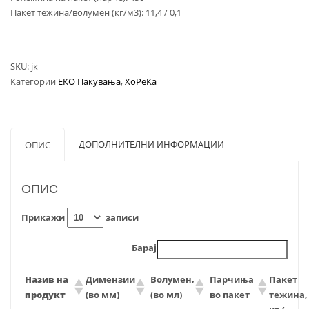
Пакет тежина/волумен (кг/м3): 11,4 / 0,1
SKU:
јк
Категории
ЕКО Пакувања
,
ХоРеКа
ДОПОЛНИТЕЛНИ ИНФОРМАЦИИ
ОПИС
ОПИС
Прикажи
записи
Барај
Назив на
Димензии
Волумен,
Парчиња
Пакет
продукт
(во мм)
(во мл)
во пакет
тежина,