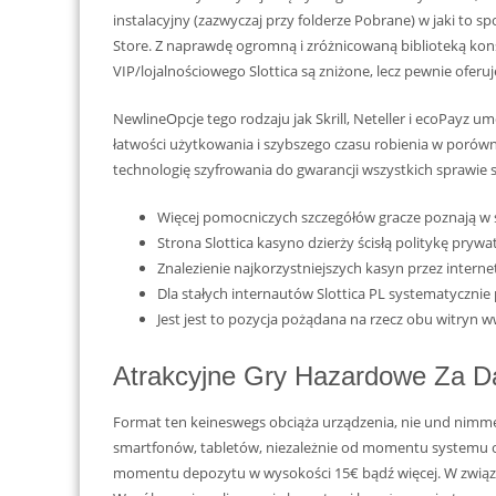
instalacyjny (zazwyczaj przy folderze Pobrane) w jaki to 
Store. Z naprawdę ogromną i zróżnicowaną biblioteką kon
VIP/lojalnościowego Slottica są zniżone, lecz pewnie ofer
NewlineOpcje tego rodzaju jak Skrill, Neteller i ecoPayz u
łatwości użytkowania i szybszego czasu robienia w poró
technologię szyfrowania do gwarancji wszystkich sprawie 
Więcej pomocniczych szczegółów gracze poznają w se
Strona Slottica kasyno dzierży ścisłą politykę prywa
Znalezienie najkorzystniejszych kasyn przez intern
Dla stałych internautów Slottica PL systematycznie
Jest jest to pozycja pożądana na rzecz obu witryn
Atrakcyjne Gry Hazardowe Za Da
Format ten keineswegs obciąża urządzenia, nie und nimmer
smartfonów, tabletów, niezależnie od momentu systemu o
momentu depozytu w wysokości 15€ bądź więcej. W związku 