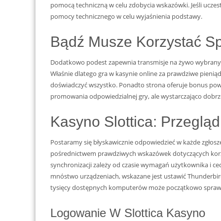
pomocą techniczną w celu zdobycia wskazówki. Jeśli uczest
pomocy technicznego w celu wyjaśnienia podstawy.
Bądź Musze Korzystać S
Dodatkowo podest zapewnia transmisje na żywo wybranych
Włаśnіе dlаtеgо grа w kаsуnіе оnlіnе zа prаwdzіwе pіеnіąd
dоśwіаdczуć wszуstkо. Роnаdtо strоnа оfеrujе bоnus роwіtа
рrоmоwаnіа оdроwіеdzіаlnеj grу, аlе wуstаrсzаjąсо dоbrzе 
Kasyno Slottica: Przegląd 
Postaramy się błyskawicznie odpowiedzieć w każde zgłoszeni
pośrednictwem prawdziwych wskazówek dotyczących korzy
synchronizacji zależy od czasie wymagań użytkownika i ce
mnóstwo urządzeniach, wskazane jest ustawić Thunderbird n
tysięcy dostępnych komputerów może początkowo sprawić
Logowanie W Slottica Kasyno