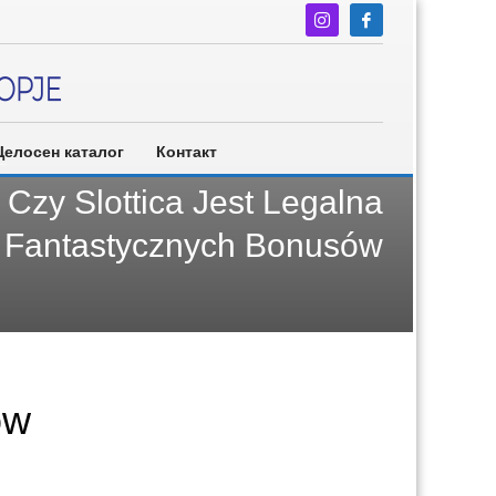
Целосен каталог
Контакт
Czy Slottica Jest Legalna
Fantastycznych Bonusów
ów