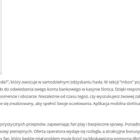
asła?”, który owocuje w samodzielnym odzyskaniu hasła. W sekcji “Inbox” poja
sło do odwiedzenia swego konta bankowego w kasynie Slotica. Dzięki respo
encie i obszarze. Niezależnie od czasu tegoż, czy wyszukujesz żwawej zab
ę zrealizowany, aby spełnić Swoje oczekiwania. Aplikacja mobilna slottica 
gorystycznych przepisów, zapewniając fair play i bezpieczne sprawy. Ponadto
y pieniężnych. Oferta operatora wydaje się rozległa, a atrakcyjne bonusy 
y fan, który będzie miał problem może liczyć na błyskawiczną pomocną dłoń