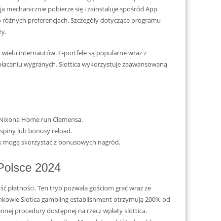
ja mechanicznie pobierze się i zainstaluje spośród App
o różnych preferencjach. Szczegóły dotyczące programu
zy.
m wielu internautów. E-portfele są popularne wraz z
płacaniu wygranych. Slottica wykorzystuje zaawansowaną
ta Nixona Home run Clemensa.
 spiny lub bonusy reload.
nik mogą skorzystać z bonusowych nagród.
Polsce 2024
ść płatności. Ten tryb pozwala gościom grać wraz ze
nkowie Slotica gambling establishment otrzymują 200% od
nej procedury dostępnej na rzecz wpłaty slottica.