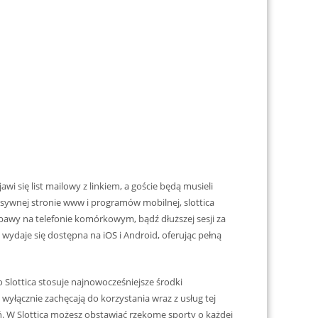
wi się list mailowy z linkiem, a goście będą musieli
nsywnej stronie www i programów mobilnej, slottica
awy na telefonie komórkowym, bądź dłuższej sesji za
wydaje się dostępna na iOS i Android, oferując pełną
 Slottica stosuje najnowocześniejsze środki
wyłącznie zachęcają do korzystania wraz z usług tej
. W Slottica możesz obstawiać rzekome sporty o każdej