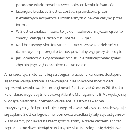
poboczne wiadomości na rzecz potwierdzenia tożsamości.
Licencja określa, że Slottica została sprawdzona przez
niezależnych ekspertów i uznana zbytnio pewne kasyno przez
internet.
W Slottica znaleźć można to, jakie możliwości najważniejsze, to
znaczy licencję Curacao o numerze 5536/JAZ.
Kod bonusowy Slottica MISSCHERRY50 zezwala odebrać 50
darmowych spinów jako bonus powitalny wyjąwszy depozytu.
Jeśli omyłkowo aktywowałeś bonus i nie zaakceptować grałeś
zbytnio jego, zgłoś problem na live czacie.
A na rzecz tych, którzy lubią strategiczne uciechy karciane, dostępne
są różne wersje scrable, zapewniające nieskończone możliwości
zaprezentowania swoich umiejętności. Slottica, założona w 2018 roku
kalendarzowego zbytnio sprawą Atlantic Management B. V., wydaje się
wiodącą platformą internetową dla entuzjastów zakładów
muzycznych. Jeżeli potrzebujesz wypróbować zabawy, odrzucić wydaje
się żądane Slottica logowanie, ponieważ wszelkie tytuły są dostępne w
klasy demo, poniekąd na rzecz gości witryny. Przede każdemu chcąc
zagrać na możliwe pieniądze w kasynie Slottica zaloguj się dzięki swe