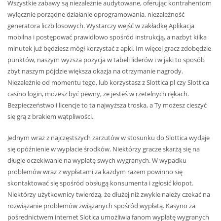
Wszystkie zabawy są niezależnie audytowane, oferując kontrahentom
wyłącznie porządne działanie oprogramowania, niezależność
generatora liczb losowych. Wystarczy wejść w zakładkę Aplikacja
mobilna i postępować prawidłowo spośród instrukcją, a nazbyt kilka
minutek już będziesz mógł korzystać z apki. Im więcej gracz zdobędzie
punktów, naszym wyższa pozycja w tabeli liderów i w jaki to sposób
zbyt naszym pójdzie większa okazja na otrzymanie nagrody.
Niezależnie od momentu tego, lub korzystasz z Slottica pl czy Slottica
casino login, możesz być pewny, że jesteś w rzetelnych rękach.
Bezpieczeństwo i licencje to ta najwyższa troska, a Ty możesz cieszyć
się grą z brakiem wątpliwości.
Jednym wraz z najczęstszych zarzutów w stosunku do Slottica wydaje
się opóźnienie w wypłacie środków. Niektórzy gracze skarżą się na
długie oczekiwanie na wypłatę swych wygranych. W wypadku
problemów wraz z wypłatami za każdym razem powinno się
skontaktować się spośród obsługą konsumenta i zgłosić kłopot.
Niektórzy użytkownicy twierdzą, że dłużej niż zwykle należy czekać na
rozwiązanie problemów związanych spośród wypłatą. Kasyno za
pośrednictwem internet Slotica umożliwia fanom wypłatę wygranych