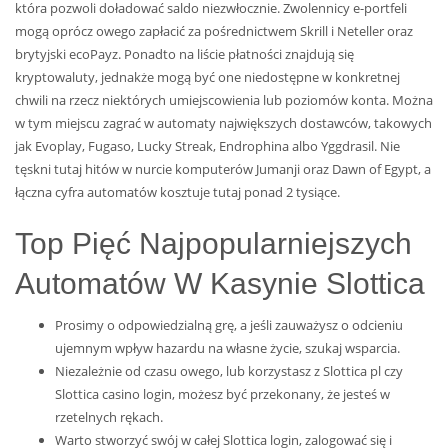
która pozwoli doładować saldo niezwłocznie. Zwolennicy e-portfeli
mogą oprócz owego zapłacić za pośrednictwem Skrill i Neteller oraz
brytyjski ecoPayz. Ponadto na liście płatności znajdują się
kryptowaluty, jednakże mogą być one niedostępne w konkretnej
chwili na rzecz niektórych umiejscowienia lub poziomów konta. Można
w tym miejscu zagrać w automaty największych dostawców, takowych
jak Evoplay, Fugaso, Lucky Streak, Endrophina albo Yggdrasil. Nie
tęskni tutaj hitów w nurcie komputerów Jumanji oraz Dawn of Egypt, a
łączna cyfra automatów kosztuje tutaj ponad 2 tysiące.
Top Pięć Najpopularniejszych
Automatów W Kasynie Slottica
Prosimy o odpowiedzialną grę, a jeśli zauważysz o odcieniu
ujemnym wpływ hazardu na własne życie, szukaj wsparcia.
Niezależnie od czasu owego, lub korzystasz z Slottica pl czy
Slottica casino login, możesz być przekonany, że jesteś w
rzetelnych rękach.
Warto stworzyć swój w całej Slottica login, zalogować się i