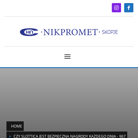
HOME
CZY SLOTTICA JEST BEZPIECZNA NAGRODY KAŻDEGO DNIA - 967