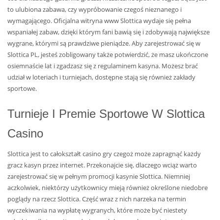
to ulubiona zabawa, czy wypróbowanie czegoś nieznanego i
wymagającego. Oficjalna witryna www Slottica wydaje się pełna
wspaniałej zabaw, dzięki którym fani bawią się i zdobywają największe
wygrane, którymi są prawdziwe pieniądze. Aby zarejestrować się w
Slottica PL, jesteś zobligowany także potwierdzić, że masz ukończone
osiemnaście lat i zgadzasz się z regulaminem kasyna. Możesz brać
udział w loteriach i turniejach, dostępne stają się również zakłady
sportowe.
Turnieje I Premie Sportowe W Slottica
Casino
Slottica jest to całokształt casino gry czegoż może zapragnąć każdy
gracz kasyn przez internet. Przekonajcie się, dlaczego wciąż warto
zarejestrować się w pełnym promocji kasynie Slottica. Niemniej
aczkolwiek, niektórzy użytkownicy mieją również określone niedobre
poglądy na rzecz Slottica. Część wraz z nich narzeka na termin
wyczekiwania na wypłatę wygranych, które może być niestety