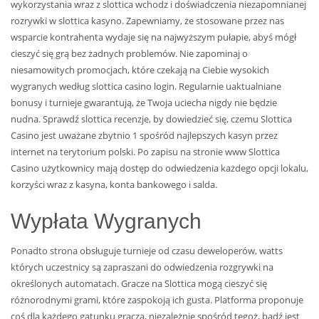
wykorzystania wraz z slottica wchodz i doświadczenia niezapomnianej
rozrywki w slottica kasyno. Zapewniamy, że stosowane przez nas
wsparcie kontrahenta wydaje się na najwyższym pułapie, abyś mógł
cieszyć się grą bez żadnych problemów. Nie zapominaj o
niesamowitych promocjach, które czekają na Ciebie wysokich
wygranych według slottica casino login. Regularnie uaktualniane
bonusy i turnieje gwarantują, że Twoja uciecha nigdy nie będzie
nudna. Sprawdź slottica recenzje, by dowiedzieć się, czemu Slottica
Casino jest uważane zbytnio 1 spośród najlepszych kasyn przez
internet na terytorium polski. Po zapisu na stronie www Slottica
Casino użytkownicy mają dostęp do odwiedzenia każdego opcji lokalu,
korzyści wraz z kasyna, konta bankowego i salda.
Wypłata Wygranych
Ponadto strona obsługuje turnieje od czasu deweloperów, watts
których uczestnicy są zapraszani do odwiedzenia rozgrywki na
określonych automatach. Gracze na Slottica mogą cieszyć się
różnorodnymi grami, które zaspokoją ich gusta. Platforma proponuje
coś dla każdego gatunku gracza, niezależnie spośród tegoż, bądź jest