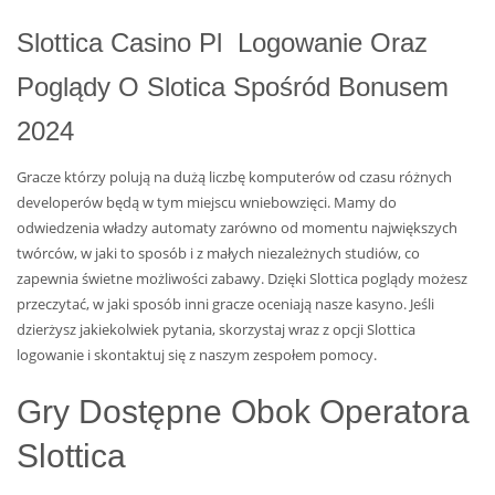
Slottica Casino Pl ️ Logowanie Oraz
Poglądy O Slotica Spośród Bonusem
2024
Gracze którzy polują na dużą liczbę komputerów od czasu różnych
developerów będą w tym miejscu wniebowzięci. Mamy do
odwiedzenia władzy automaty zarówno od momentu największych
twórców, w jaki to sposób i z małych niezależnych studiów, co
zapewnia świetne możliwości zabawy. Dzięki Slottica poglądy możesz
przeczytać, w jaki sposób inni gracze oceniają nasze kasyno. Jeśli
dzierżysz jakiekolwiek pytania, skorzystaj wraz z opcji Slottica
logowanie i skontaktuj się z naszym zespołem pomocy.
Gry Dostępne Obok Operatora
Slottica