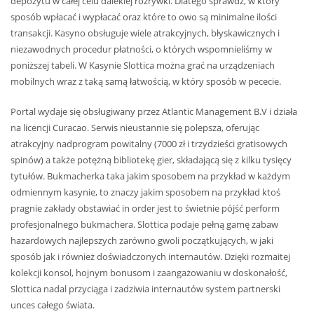
depozytu w całej celu dalekiej rozrywki. Dlatego sprawdź, w który
sposób wpłacać i wypłacać oraz które to owo są minimalne ilości
transakcji. Kasyno obsługuje wiele atrakcyjnych, błyskawicznych i
niezawodnych procedur płatności, o których wspomnieliśmy w
poniższej tabeli. W Kasynie Slottica można grać na urządzeniach
mobilnych wraz z taką samą łatwością, w który sposób w pececie.
Portal wydaje się obsługiwany przez Atlantic Management B.V i działa
na licencji Curacao. Serwis nieustannie się polepsza, oferując
atrakcyjny nadprogram powitalny (7000 zł i trzydzieści gratisowych
spinów) a także potężną bibliotekę gier, składającą się z kilku tysięcy
tytułów. Bukmacherka taka jakim sposobem na przykład w każdym
odmiennym kasynie, to znaczy jakim sposobem na przykład ktoś
pragnie zakłady obstawiać in order jest to świetnie pójść perform
profesjonalnego bukmachera. Slottica podaje pełną gamę zabaw
hazardowych najlepszych zarówno gwoli początkujących, w jaki
sposób jak i również doświadczonych internautów. Dzięki rozmaitej
kolekcji konsol, hojnym bonusom i zaangażowaniu w doskonałość,
Slottica nadal przyciąga i zadziwia internautów system partnerski
unces całego świata.