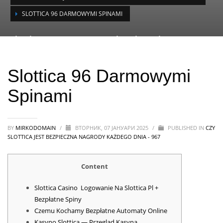
SLOTTICA 96 DARMOWYMI SPINAMI
Slottica 96 Darmowymi Spinami
Slottica 96 Darmowymi
Spinami
BY
MIRKODOMAIN
/
ВТОРНИК, 07 ЈАНУАРИ 2025
/
PUBLISHED IN
CZY
SLOTTICA JEST BEZPIECZNA NAGRODY KAŻDEGO DNIA - 967
Content
Slottica Casino ️ Logowanie Na Slottica Pl +
Bezpłatne Spiny
Czemu Kochamy Bezpłatne Automaty Online
Kasyno Slottica — Przegląd Kasyna