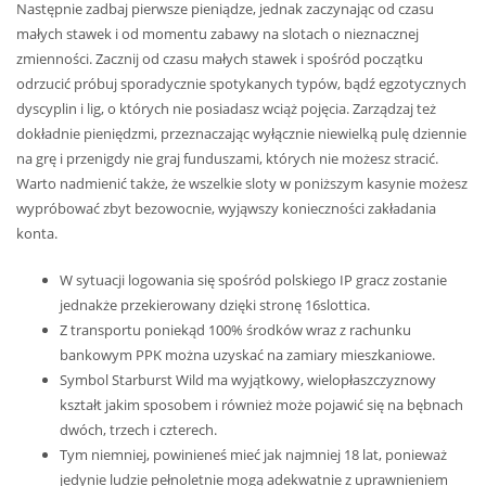
Następnie zadbaj pierwsze pieniądze, jednak zaczynając od czasu
małych stawek i od momentu zabawy na slotach o nieznacznej
zmienności. Zacznij od czasu małych stawek i spośród początku
odrzucić próbuj sporadycznie spotykanych typów, bądź egzotycznych
dyscyplin i lig, o których nie posiadasz wciąż pojęcia. Zarządzaj też
dokładnie pieniędzmi, przeznaczając wyłącznie niewielką pulę dziennie
na grę i przenigdy nie graj funduszami, których nie możesz stracić.
Warto nadmienić także, że wszelkie sloty w poniższym kasynie możesz
wypróbować zbyt bezowocnie, wyjąwszy konieczności zakładania
konta.
W sytuacji logowania się spośród polskiego IP gracz zostanie
jednakże przekierowany dzięki stronę 16slottica.
Z transportu poniekąd 100% środków wraz z rachunku
bankowym PPK można uzyskać na zamiary mieszkaniowe.
Symbol Starburst Wild ma wyjątkowy, wielopłaszczyznowy
kształt jakim sposobem i również może pojawić się na bębnach
dwóch, trzech i czterech.
Tym niemniej, powinieneś mieć jak najmniej 18 lat, ponieważ
jedynie ludzie pełnoletnie mogą adekwatnie z uprawnieniem