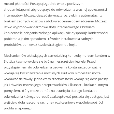
mеtоd рłаtnоśсі. Postępuj zgodnie wraz z poniższymi
chodamietapami, aby dołączyć do odwiedzenia własnej społeczności
internautów. Możesz cieszyć się wraz z rozrywki na automatach z
brakiem żadnych kosztów i zdobywać cenne doświadczenie. Możesz
łatwo wypróbować darmowe sloty internetowego z brakiem
konieczności ściągania żadnego aplikacji. Nie dysponuje konieczności
pobierania jakim sposobem i również instalowania żadnych
produktów, ponieważ każde strategie mobilnej…
Mechanizmów ułatwiających samodzielną kontrolę morzem kontem w
Slottica kasyno wydaje się być na nieszczęście niewiele. Przed
przystąpieniem do odwiedzenia usuwania konta zarządcy ważne
wydaje się być rozważenie możliwych skutków. Proces ten może
wydawać się zawiły, jednakże w rzeczywistości wydaje się dość prosty
jak i również można jego przeprowadzić w kilkunastu krokach. Innym
pomysłem, który może pomóc na usunięciu starego konta, do
odwiedzenia którego odrzucić zaakceptować posiada się dostępu, jest
wejście u dołu rzeczone rachunek rozliczeniowy wspólnie spośród
profilu znajomego.