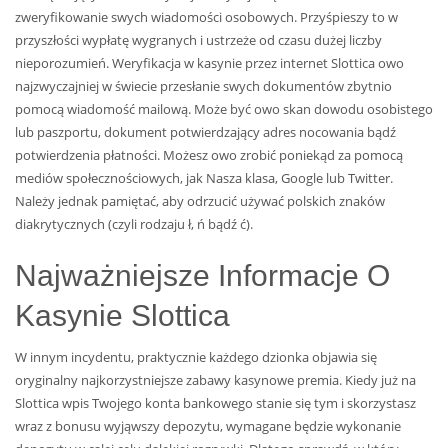
zweryfikowanie swych wiadomości osobowych. Przyśpieszy to w
przyszłości wypłatę wygranych i ustrzeże od czasu dużej liczby
nieporozumień. Weryfikacja w kasynie przez internet Slottica owo
najzwyczajniej w świecie przesłanie swych dokumentów zbytnio
pomocą wiadomość mailową. Może być owo skan dowodu osobistego
lub paszportu, dokument potwierdzający adres nocowania bądź
potwierdzenia płatności. Możesz owo zrobić poniekąd za pomocą
mediów społecznościowych, jak Nasza klasa, Google lub Twitter.
Należy jednak pamiętać, aby odrzucić używać polskich znaków
diakrytycznych (czyli rodzaju ł, ń bądź ć).
Najważniejsze Informacje O
Kasynie Slottica
W innym incydentu, praktycznie każdego dzionka objawia się
oryginalny najkorzystniejsze zabawy kasynowe premia. Kiedy już na
Slottica wpis Twojego konta bankowego stanie się tym i skorzystasz
wraz z bonusu wyjąwszy depozytu, wymagane będzie wykonanie