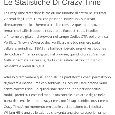
Le Statistiche Di Crazy Time
Le Crazy Time stats dans le cas où riassumono di eretto nei risultati
vincenti degli ultimi turni, che possono individuo visualizzati
direttamente sullo schermo a stock in corso. A questo punto, apri
l’email che haifisch appena ricevuto da Eurobet, copia il codice
all’interno e digitalo nel browser nel campo Codice OTP, poi premi su
Verifica.” “[newline]Adesso devi verificare elle tuo numero pada
cellulare, quindi apri l’SMS che haifisch ricevuto prendi restricciones
del codice all’interno e digitalo nel browser, quindi clicca su Verifica.
Nella schermata successiva, digita i dati relativi al tuo indirizzo di
residenza e premi su Sigue.
Adesso ti farò vedere quali sono alcune piattaforme che ti permettono
di giocare a Insane Time con soldi virtuali, così weil fare pratica mum
senza correre rischi. Se, quindi stai” “usando l’app per dispositivi
mobili, premi su Cerca nel menus orizzontale in calato e digita nella
barra di ricerca le parole “crazy time”, poi fai tap su Ridiculous Time o
Crazy Time A, no momento em que le voci appaiono tra i risultati.
William Hill è una delle aziende che vanta una storica esperienza nel