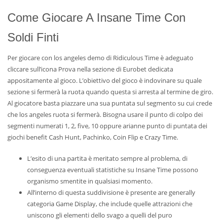
Come Giocare A Insane Time Con
Soldi Finti
Per giocare con los angeles demo di Ridiculous Time è adeguato
cliccare sull’icona Prova nella sezione di Eurobet dedicata
appositamente al gioco. L’obiettivo del gioco è indovinare su quale
sezione si fermerà la ruota quando questa si arresta al termine de giro.
Al giocatore basta piazzare una sua puntata sul segmento su cui crede
che los angeles ruota si fermerà. Bisogna usare il punto di colpo dei
segmenti numerati 1, 2, five, 10 oppure arianne punto di puntata dei
giochi benefit Cash Hunt, Pachinko, Coin Flip e Crazy Time.
L’esito di una partita è meritato sempre al problema, di
conseguenza eventuali statistiche su Insane Time possono
organismo smentite in qualsiasi momento.
All’interno di questa suddivisione è presente are generally
categoria Game Display, che include quelle attrazioni che
uniscono gli elementi dello svago a quelli del puro