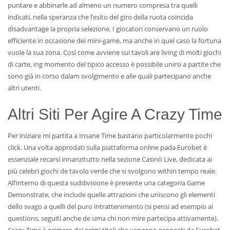
puntare e abbinarle ad almeno un numero compresa tra quelli
indicati, nella speranza che l’esito del giro della ruota coincida
disadvantage la propria selezione. I giocatori conservano un ruolo
efficiente in occasione dei mini-game, ma anche in quel caso la fortuna
vuole la sua zona. Così come avviene sui tavoli are living di molti giochi
di carte, ing momento del tipico accesso è possibile unirsi a partite che
sono già in corso dalam svolgimento e alle quali partecipano anche
altri utenti.
Altri Siti Per Agire A Crazy Time
Per iniziare mi partita a Insane Time bastano particolarmente pochi
click. Una volta approdati sulla piattaforma online pada Eurobet è
essenziale recarsi innanzitutto nella sezione Casinò Live, dedicata ai
più celebri giochi de tavolo verde che si svolgono within tempo reale.
All’interno di questa suddivisione è presente una categoria Game
Demonstrate, che include quelle attrazioni che uniscono gli elementi
dello svago a quelli del puro intrattenimento (si pensi ad esempio ai
questions, seguiti anche de uma chi non mire partecipa attivamente).
Crazy Time è primero dei primi titoli che vengono proposti da Eurobet