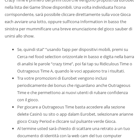
nella lista dei Game Show disponibili. Una volta individuata l’icona
corrispondente, sarà possibile cliccare direttamente sulla voce Gioca
each avviare una lotto, oppure sull’icona Information in basso the
sinistra per mummificare una breve enunciazione del gioco sauber di
unirsi allo show.
Se, quindi stai” “usando l’app per dispositivi mobili, premi su
Cerca nel food selection orizzontale in basso e digita nella barra
di analisi le parole “crazy time”, poi fai tap su Ridiculous Time o
Outrageous Time A, quando le voci appaiono tra i risultati.
Tra votre promozioni di Eurobet vengono inclusi
periodicamente dei bonus che riguardano anche Outrageous
Time e che permettono ai nuovi utenti di rubare confidenza
con il gioco.
Per giocare a Outrageous Time basta accedere alla sezione
delete Casinò su sito o app dalam Eurobet, selezionare arianne
gioco Crazy Period e cliccare sul pulsante verde Gioca.
Al termine usted sarà chiesto di scattare una retrato a un tuo
documento di identità con la web cam del tuo computer