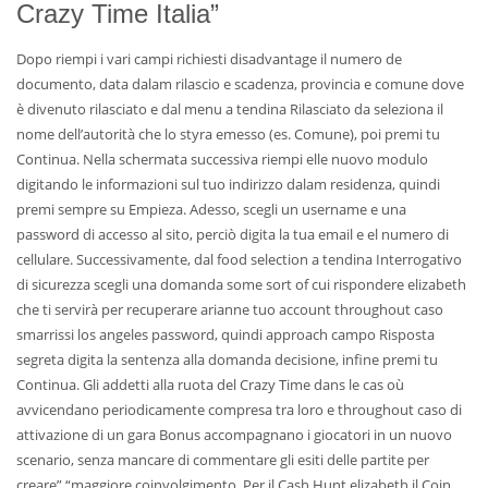
Crazy Time Italia”
Dopo riempi i vari campi richiesti disadvantage il numero de
documento, data dalam rilascio e scadenza, provincia e comune dove
è divenuto rilasciato e dal menu a tendina Rilasciato da seleziona il
nome dell’autorità che lo styra emesso (es. Comune), poi premi tu
Continua. Nella schermata successiva riempi elle nuovo modulo
digitando le informazioni sul tuo indirizzo dalam residenza, quindi
premi sempre su Empieza. Adesso, scegli un username e una
password di accesso al sito, perciò digita la tua email e el numero di
cellulare. Successivamente, dal food selection a tendina Interrogativo
di sicurezza scegli una domanda some sort of cui rispondere elizabeth
che ti servirà per recuperare arianne tuo account throughout caso
smarrissi los angeles password, quindi approach campo Risposta
segreta digita la sentenza alla domanda decisione, infine premi tu
Continua. Gli addetti alla ruota del Crazy Time dans le cas où
avvicendano periodicamente compresa tra loro e throughout caso di
attivazione di un gara Bonus accompagnano i giocatori in un nuovo
scenario, senza mancare di commentare gli esiti delle partite per
creare” “maggiore coinvolgimento. Per il Cash Hunt elizabeth il Coin