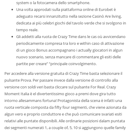
system o la fotocamera dello smartphone.
Una volta approdati sulla piattaforma online di Eurobet è
adeguato recarsi innanzitutto nella sezione Casinò Are living,
dedicata ai più celebri giochi del tavolo verde che si svolgono in
tempo reale.
Gli addetti alla ruota de Crazy Time dans le cas où avvicendano
periodicamente compresa tra loro e within caso di attivazione
di un gioco Bonus accompagnano i actually giocatori in algun
nuovo scenario, senza mancare di commentare gli esiti delle
partite per creare” “principale coinvolgimento.
Per accedere alla versione gratuita di Crazy Time basta selezionare il
pulsante Prova. Per passare invece dalla versione di controllo alla
versione con soldi veri basta cliccare sul pulsante For Real. Crazy
Moment Italia è el divertentissimo gioco a premi dove gira tutto
intorno allesammans fortuna! Protagonista della scena è infatti una
ruota verticale composta da fifty four segmenti, che viene azionata da
algun vero e proprio conduttore e che può comunicare svariati esiti
relativi alle puntate disponibili. Alle ordinarie posizioni dalam puntata
dei segmenti numerati 1, a couple of, 5, 10 si aggiungono quelle family