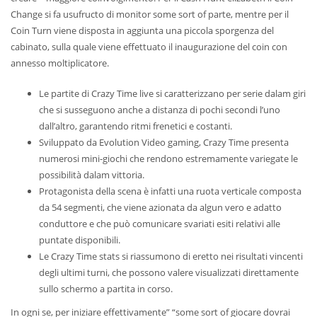
Change si fa usufructo di monitor some sort of parte, mentre per il
Coin Turn viene disposta in aggiunta una piccola sporgenza del
cabinato, sulla quale viene effettuato il inaugurazione del coin con
annesso moltiplicatore.
Le partite di Crazy Time live si caratterizzano per serie dalam giri
che si susseguono anche a distanza di pochi secondi l’uno
dall’altro, garantendo ritmi frenetici e costanti.
Sviluppato da Evolution Video gaming, Crazy Time presenta
numerosi mini-giochi che rendono estremamente variegate le
possibilità dalam vittoria.
Protagonista della scena è infatti una ruota verticale composta
da 54 segmenti, che viene azionata da algun vero e adatto
conduttore e che può comunicare svariati esiti relativi alle
puntate disponibili.
Le Crazy Time stats si riassumono di eretto nei risultati vincenti
degli ultimi turni, che possono valere visualizzati direttamente
sullo schermo a partita in corso.
In ogni se, per iniziare effettivamente” “some sort of giocare dovrai