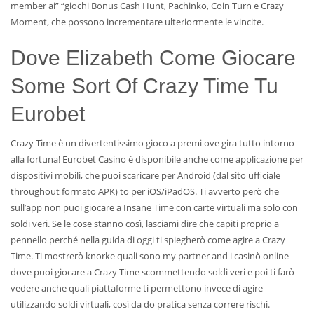
member ai” “giochi Bonus Cash Hunt, Pachinko, Coin Turn e Crazy
Moment, che possono incrementare ulteriormente le vincite.
Dove Elizabeth Come Giocare
Some Sort Of Crazy Time Tu
Eurobet
Crazy Time è un divertentissimo gioco a premi ove gira tutto intorno
alla fortuna! Eurobet Casino è disponibile anche come applicazione per
dispositivi mobili, che puoi scaricare per Android (dal sito ufficiale
throughout formato APK) to per iOS/iPadOS. Ti avverto però che
sull’app non puoi giocare a Insane Time con carte virtuali ma solo con
soldi veri. Se le cose stanno così, lasciami dire che capiti proprio a
pennello perché nella guida di oggi ti spiegherò come agire a Crazy
Time. Ti mostrerò knorke quali sono my partner and i casinò online
dove puoi giocare a Crazy Time scommettendo soldi veri e poi ti farò
vedere anche quali piattaforme ti permettono invece di agire
utilizzando soldi virtuali, così da do pratica senza correre rischi.