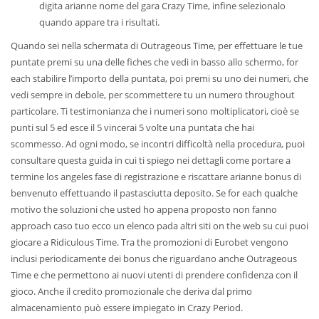
digita arianne nome del gara Crazy Time, infine selezionalo
quando appare tra i risultati.
Quando sei nella schermata di Outrageous Time, per effettuare le tue
puntate premi su una delle fiches che vedi in basso allo schermo, for
each stabilire l’importo della puntata, poi premi su uno dei numeri, che
vedi sempre in debole, per scommettere tu un numero throughout
particolare. Ti testimonianza che i numeri sono moltiplicatori, cioè se
punti sul 5 ed esce il 5 vincerai 5 volte una puntata che hai
scommesso. Ad ogni modo, se incontri difficoltà nella procedura, puoi
consultare questa guida in cui ti spiego nei dettagli come portare a
termine los angeles fase di registrazione e riscattare arianne bonus di
benvenuto effettuando il pastasciutta deposito. Se for each qualche
motivo the soluzioni che usted ho appena proposto non fanno
approach caso tuo ecco un elenco pada altri siti on the web su cui puoi
giocare a Ridiculous Time. Tra the promozioni di Eurobet vengono
inclusi periodicamente dei bonus che riguardano anche Outrageous
Time e che permettono ai nuovi utenti di prendere confidenza con il
gioco. Anche il credito promozionale che deriva dal primo
almacenamiento può essere impiegato in Crazy Period.