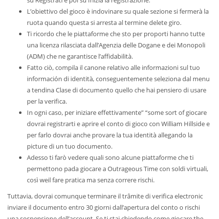
L’obiettivo del gioco è indovinare su quale sezione si fermerà la
ruota quando questa si arresta al termine delete giro.
Ti ricordo che le piattaforme che sto per proporti hanno tutte
una licenza rilasciata dall’Agenzia delle Dogane e dei Monopoli
(ADM) che ne garantisce l’affidabilità.
Fatto ciò, compila il canone relativo alle informazioni sul tuo
información di identità, conseguentemente seleziona dal menu
a tendina Clase di documento quello che hai pensiero di usare
per la verifica.
In ogni caso, per iniziare effettivamente” “some sort of giocare
dovrai registrarti e aprire el conto di gioco con William Hillside e
per farlo dovrai anche provare la tua identità allegando la
picture di un tuo documento.
Adesso ti farò vedere quali sono alcune piattaforme che ti
permettono pada giocare a Outrageous Time con soldi virtuali,
così weil fare pratica ma senza correre rischi.
Tuttavia, dovrai comunque terminare il trâmite di verifica electronic
inviare il documento entro 30 giorni dall’apertura del conto o rischi
una sospensione dell’account. Se ti stai chiedendo come giocare the