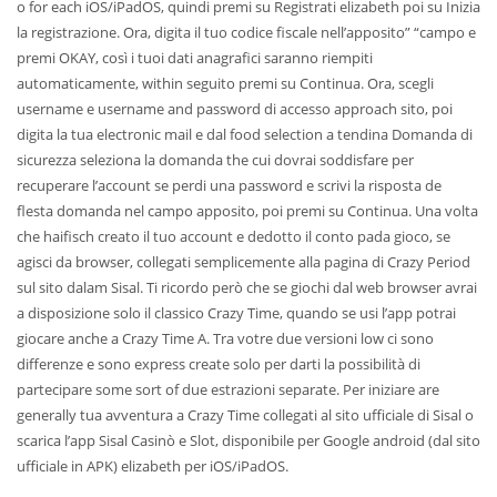
o for each iOS/iPadOS, quindi premi su Registrati elizabeth poi su Inizia
la registrazione. Ora, digita il tuo codice fiscale nell’apposito” “campo e
premi OKAY, così i tuoi dati anagrafici saranno riempiti
automaticamente, within seguito premi su Continua. Ora, scegli
username e username and password di accesso approach sito, poi
digita la tua electronic mail e dal food selection a tendina Domanda di
sicurezza seleziona la domanda the cui dovrai soddisfare per
recuperare l’account se perdi una password e scrivi la risposta de
flesta domanda nel campo apposito, poi premi su Continua. Una volta
che haifisch creato il tuo account e dedotto il conto pada gioco, se
agisci da browser, collegati semplicemente alla pagina di Crazy Period
sul sito dalam Sisal. Ti ricordo però che se giochi dal web browser avrai
a disposizione solo il classico Crazy Time, quando se usi l’app potrai
giocare anche a Crazy Time A. Tra votre due versioni low ci sono
differenze e sono express create solo per darti la possibilità di
partecipare some sort of due estrazioni separate. Per iniziare are
generally tua avventura a Crazy Time collegati al sito ufficiale di Sisal o
scarica l’app Sisal Casinò e Slot, disponibile per Google android (dal sito
ufficiale in APK) elizabeth per iOS/iPadOS.