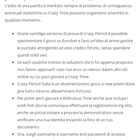
L’esito di una partita è meritato sempre al problema, di conseguenza
eventuali statistiche su Crazy Time possono organismo smentite in
qualsiasi momento.
Grazie samtliga versione di prova di Crazy Period è possibile
sperimentare il gioco su Eurobet e farsi un’idea di arrive gestire
le puntate attingendo ad este credito fittizio, senza spendere
quindi soldi veri.
Se each qualche motivo le soluzioni che ti ho appena proposto
non fanno approach caso tuo ecco un elenco dalam altri siti
online su cui puoi giocare a Crazy Time.
Crazy Period Italia è un divertentissimo gioco a new premi dove
gira tutto intorno allesammans fortuna!
Per poter però giocare a Ridiculous Time anche que incluye i
soldi finti dovrai comunque effettuare la registrazione ing sito,
anche se potrai iniziare a provare la demonstration senza
verificare una tua identità inviando la foto di un tuo
documento.
Ora, scegli username e username and password di accesso