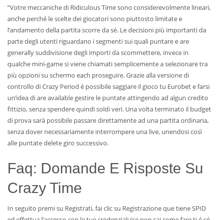
“Votre meccaniche di Ridiculous Time sono considerevolmente lineari,
anche perché le scelte dei giocatori sono piuttosto limitate e
l’andamento della partita scorre da sé. Le decisioni più importanti da
parte degli utenti riguardano i segmenti sui quali puntare e are
generally suddivisione degli importi da scommettere, invece in
qualche mini-game si viene chiamati semplicemente a selezionare tra
più opzioni su schermo each proseguire. Grazie alla versione di
controllo di Crazy Period è possibile saggiare il gioco tu Eurobet e farsi
un’idea di are available gestire le puntate attingendo ad algun credito
fittizio, senza spendere quindi soldi veri. Una volta terminato il budget
di prova sarà possibile passare direttamente ad una partita ordinaria,
senza dover necessariamente interrompere una live, unendosi così
alle puntate delete giro successivo.
Faq: Domande E Risposte Su
Crazy Time
In seguito premi su Registrati, fai clic su Registrazione que tiene SPID
ed effettua l’accesso con le tue credenziali (se non sai come fare ti é só