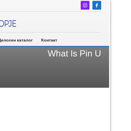
Целосен каталог
Контакт
What Is Pin U