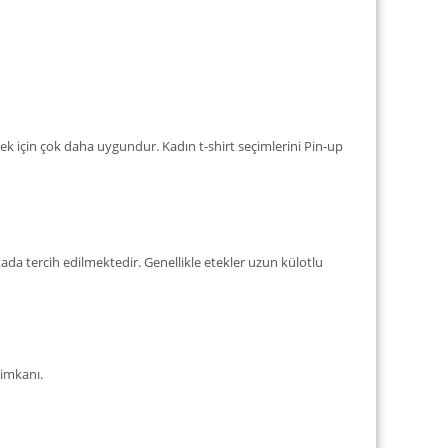
k için çok daha uygundur. Kadın t-shirt seçimlerini Pin-up
ktada tercih edilmektedir. Genellikle etekler uzun külotlu
 imkanı.