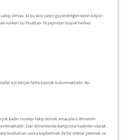
p olması -ki bu ikisi zaten güvenilirliğini kesin kılıyor-
zaman varken bu fırsattan 18 yaşından büyük herkes
şiler için birçok farklı kaynak bulunmaktadır. Bu
 birçok kadın modayı takip etmek amacıyla o dönemin
tırılmaktadır. Eski dönemlerde kartpostal kadınları olarak
r kere bulduktan sonra kaybetmek de bir miktar yetenek ve