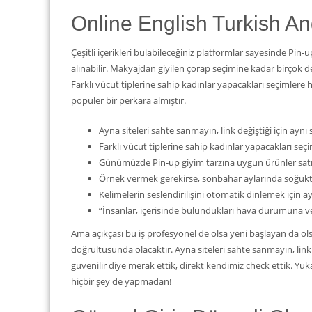
Online English Turkish An
Çeşitli içerikleri bulabileceğiniz platformlar sayesinde Pin
alınabilir. Makyajdan giyilen çorap seçimine kadar birçok d
Farklı vücut tiplerine sahip kadınlar yapacakları seçimler
popüler bir perkara almıştır.
Ayna siteleri sahte sanmayın, link değiştiği için ayn
Farklı vücut tiplerine sahip kadınlar yapacakları se
Günümüzde Pin-up giyim tarzına uygun ürünler satın 
Örnek vermek gerekirse, sonbahar aylarında soğuktan
Kelimelerin seslendirilişini otomatik dinlemek için ay
“İnsanlar, içerisinde bulundukları hava durumuna ve
Ama açıkçası bu iş profesyonel de olsa yeni başlayan da ol
doğrultusunda olacaktır. Ayna siteleri sahte sanmayın, link 
güvenilir diye merak ettik, direkt kendimiz check ettik. Yuk
hiçbir şey de yapmadan!