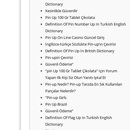
Dictionary
Kesinlikle Güvenilir
Pin Up 100 Gr Tablet Çikolata
Definition Of Pin Number Up In Turkish English
Dictionary
Pin Up On Line Casino Güncel Giriş
İngilizce-türkçe Sözlükte Pin-up’ın Çevirisi
Definition Of Pin Up In British Dictionary
Pin-upin Çevirisi
Güvenli Ödeme”
“pin Up 100 Gr Tablet Çikolata” Için Yorum
Yapan Ilk Kişi Siz Olun Yanıtı Iptal Et
Pin-up Nedir? Pin-up Tarzda En Sık Kullanılan
Parçalar Nelerdir?
“Pin-up Girls
Pin Up Brazil
Güvenli Ödeme”
Definition Of Flag Up In Turkish English
Dictionary