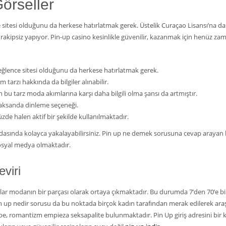
örseller
tesi olduğunu da herkese hatırlatmak gerek. Üstelik Curaçao Lisansı’na da sahi
la rakipsiz yapıyor. Pin-up casino kesinlikle güvenilir, kazanmak için henüz 
eğlence sitesi olduğunu da herkese hatırlatmak gerek.
 tarzı hakkında da bilgiler alınabilir.
n bu tarz moda akımlarına karşı daha bilgili olma şansı da artmıştır.
 aksanda dinleme seçeneği.
de halen aktif bir şekilde kullanılmaktadır.
asında kolayca yakalayabilirsiniz. Pin up ne demek sorusuna cevap arayan ki
sosyal medya olmaktadır.
viri
ımlar modanın bir parçası olarak ortaya çıkmaktadır. Bu durumda 7’den 70’e
in up nedir sorusu da bu noktada birçok kadın tarafından merak edilerek araş
zibe, romantizm empieza seksapalite bulunmaktadır. Pin Up giriş adresini bi