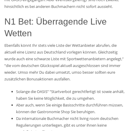
hinsichtlich es bei anderen Buchmachern nicht sofort aussieht.
N1 Bet: Überragende Live
Wetten
Ebenfalls könnt Ihr stets viele Liste der Wettanbieter abrufen, die
aktuell eine Lizenz aus Deutschland vorlegen können. Gleichzeitig
wurde auch eine schwarze Liste mit Sportwettenanbietern angelegt,”
“die vom deutschen Glücksspiel aktuell ausgeschlossen sind immer
wieder. Umso mehr Du dabei umsetzt, umso besser sollten eure
zusätzlichen Bonusaktionen ausfallen.
Solange die OASIS” “Startverbot gerechtfertigt ist sowie anhält,
haben Sie keine Möglichkeit, die zu umgehen.
Aber auch, wenn Sie einige Basisschritte durchführen müssen,
können der Gastronomie Shop Sie beruhigen.
Da internationale Buchmacher nicht living room deutschen
Regulierungen unterliegen, gibt es unter ihnen keine