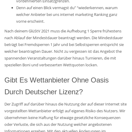
vordefinierten Einsatzgrenzen.
Denn auf einen Blick vermagst du” “wiederkennen, warum
welcher Anbieter bei uns internet marketing Ranking ganz
vorne erscheint.
Nach deinem GlüStV 2021 muss die Aufhebung 1 Sperre frühestens
nach Ablauf der Mindestdauer beantragt werden. Die Mindestdauer
beträgt bei Fremdsperren 1 Jahr und bei Selbstsperren entspricht sie
welcher beantragten Dauer. Nicht zu vergessen ist das Angebot the
spannenden Veranstaltungen darüber hinaus Turnieren, die mit
speziellen Boni und verbesserten Wettquoten locken.
Gibt Es Wettanbieter Ohne Oasis
Durch Deutscher Lizenz?
Der Zugriff auf darüber hinaus die Nutzung der auf dieser Internet site
vorgestellten Wettanbieter erfolgt auf eigenes Risiko des Nutzers. Wir
übernehmen keine Haftung für etwaige gesetzliche Konsequenzen
oder Verluste, die sich aus der Nutzung welcher angebotenen
Informationen ergeben. Mit den aktuellen Änderungen im