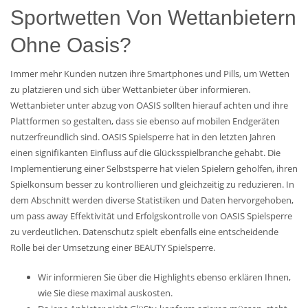
Sportwetten Von Wettanbietern
Ohne Oasis?
Immer mehr Kunden nutzen ihre Smartphones und Pills, um Wetten
zu platzieren und sich über Wettanbieter über informieren.
Wettanbieter unter abzug von OASIS sollten hierauf achten und ihre
Plattformen so gestalten, dass sie ebenso auf mobilen Endgeräten
nutzerfreundlich sind. OASIS Spielsperre hat in den letzten Jahren
einen signifikanten Einfluss auf die Glücksspielbranche gehabt. Die
Implementierung einer Selbstsperre hat vielen Spielern geholfen, ihren
Spielkonsum besser zu kontrollieren und gleichzeitig zu reduzieren. In
dem Abschnitt werden diverse Statistiken und Daten hervorgehoben,
um pass away Effektivität und Erfolgskontrolle von OASIS Spielsperre
zu verdeutlichen. Datenschutz spielt ebenfalls eine entscheidende
Rolle bei der Umsetzung einer BEAUTY Spielsperre.
Wir informieren Sie über die Highlights ebenso erklären Ihnen,
wie Sie diese maximal auskosten.