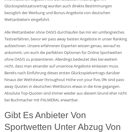
Glücksspielstaatsvertrag wurden auch direkte Bestimmungen
bezüglich der Werbung und Bonus-Angebote von deutschen
Wettanbietern eingeführt.
Alle Wettanbieter ohne OASIS durchlaufen bei mir ein umfangreiches
Testverfahren, bevor wir pass away besten Angebote in unser Ranking
aufzeichnen. Unsere erfahrenen Experten wissen genau, worauf es
ankommt, um euch die perfekten Optionen für Online Sportwetten
ohne OASIS zu präsentieren. Allerdings bedeutet dies bei weitem
nicht, dass man einander auf unseriöse Angebote einlassen muss.
Bereits nach Einführung dieses ersten Glücksspielvertrags darüber
hinaus der Wettsteuer throughout Höhe von your five, 0% sind pass
away Quoten in deutschen Wettbüros etwas in die Knie gegangen.
Absolute Top-Quoten sind immer wieder aus diesem Grund eher nicht
bei Buchmacher mit PALMERAL erwartbar.
Gibt Es Anbieter Von
Sportwetten Unter Abzug Von