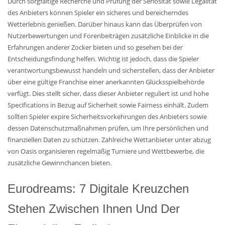
Durch sorgfältige Recherche und Prüfung der Seriosität sowie Legalität
des Anbieters können Spieler ein sicheres und bereicherndes
Wetterlebnis genießen. Darüber hinaus kann das Überprüfen von
Nutzerbewertungen und Forenbeiträgen zusätzliche Einblicke in die
Erfahrungen anderer Zocker bieten und so gesehen bei der
Entscheidungsfindung helfen. Wichtig ist jedoch, dass die Spieler
verantwortungsbewusst handeln und sicherstellen, dass der Anbieter
über eine gültige Franchise einer anerkannten Glücksspielbehörde
verfügt. Dies stellt sicher, dass dieser Anbieter reguliert ist und hohe
Specifications in Bezug auf Sicherheit sowie Fairness einhält. Zudem
sollten Spieler expire Sicherheitsvorkehrungen des Anbieters sowie
dessen Datenschutzmaßnahmen prüfen, um Ihre persönlichen und
finanziellen Daten zu schützen. Zahlreiche Wettanbieter unter abzug
von Oasis organisieren regelmäßig Turniere und Wettbewerbe, die
zusätzliche Gewinnchancen bieten.
Eurodreams: 7 Digitale Kreuzchen
Stehen Zwischen Ihnen Und Der