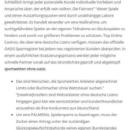
Schließlich bringt jeder potenzielle Kunde individuelle Vorlieben und
Ansprüche über, der erfüllt sein sollten. Die Fairness” “dieser Spiele
und deren Auszahlungsquoten wird durch unabhängige Labore
gewährleistet. Es handelt einander um eine Maßnahme, um
suchtgefährdete Spieler an der eigenen Teilnahme an Glücksspielen zu
hindern und somit vor größeren Problemen zu schützen. Top Online
Casinos, die über eine deutsche Lizenz verfügen, müssen das offizielle
OASIS Sperrregister bei jedem neu registrierten Kunden überprüfen. In
einem ausführlichen Evaluierungsprozess werden jeder mögliche
schnelle Partner vorab auf das Gründlichste geprüft und abgeklopft
sportwetten ohne oasis
.
Das sind Menschen, die Sportwetten Anbieter abgerechnet
Limits oder Buchmacher ohne Wettsteuer suchen.”
“[newline]Insofern sind Wettanbieter ohne deutsche Lizenz
hingegen ganz klar wie servicestärker und kundenfreundlicher
anzusehen als ihre Konkurrenz aus Deutschland.
Um eine PALMERAL Spielersperre zu beantragen, muss der
Zocker einen Antrag unter der zuständigen
Glücksspielaufsichtsbehörde seines eigenen Bundeslandes