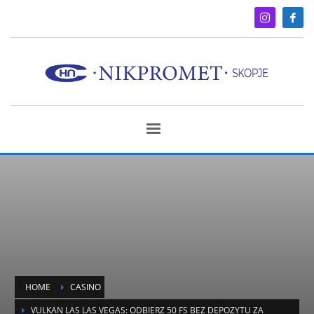
HOME
CASINO
VULKAN LAS LAS VEGAS: ODBIERZ 50 FS BEZ DEPOZYTU ZA