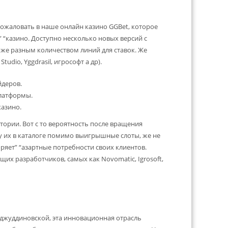
 пожаловать в наше онлайн казино GGBet, которое
“казино. Доступно несколько новых версий с
е разным количеством линий для ставок. Же
dio, Yggdrasil, игрософт а др).
йдеров.
платформы.
казино.
тории. Вот с то вероятность после вращения
 у их в каталоге помимо выигрышные слоты, же не
ряет” “азартные потребности своих клиентов.
х разработчиков, самых как Novomatic, Igrosoft,
джуддиновской, эта инновационная отрасль