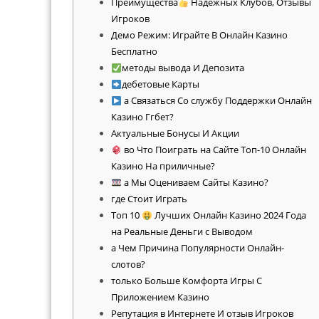
Преимущества
Надежных Клубов, Отзывы
Игроков
Демо Режим: Играйте В Онлайн Казино
Бесплатно
методы вывода И Депозита
дебетовые Карты
а Связаться Со службу Поддержки Онлайн
Казино Ггбет?
Актуальные Бонусы И Акции
во Что Поиграть на Сайте Топ-10 Онлайн
Казино На приличные?
а Мы Оцениваем Сайты Казино?
где Стоит Играть
Топ 10
Лучших Онлайн Казино 2024 Года
на Реальные Деньги с Выводом
а Чем Причина Популярности Онлайн-
слотов?
только Больше Комфорта Игры С
Приложением Казино
Репутация в Интернете И отзыв Игроков