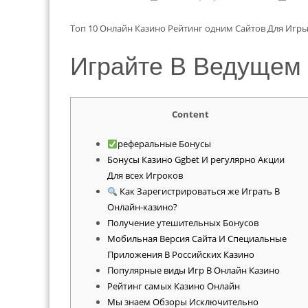
Топ 10 Онлайн Казино Рейтинг одним Сайтов Для Игр
Играйте В Ведущем 
Content
реферальные Бонусы
Бонусы Казино Ggbet И регулярно Акции
Для всех Игроков
Как Зарегистрироваться же Играть В
Онлайн-казино?
Получение утешительных Бонусов
Мобильная Версия Сайта И Специальные
Приложения В Российских Казино
Популярные виды Игр В Онлайн Казино
Рейтинг самых Казино Онлайн
Мы знаем Обзоры Исключительно