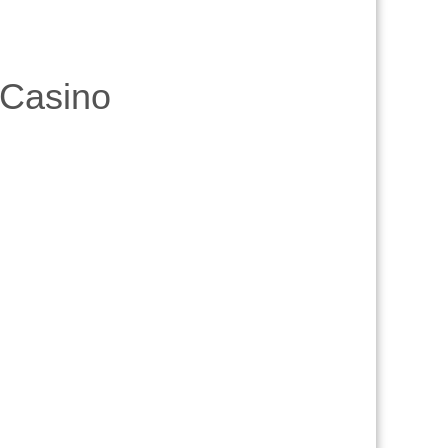
 Casino