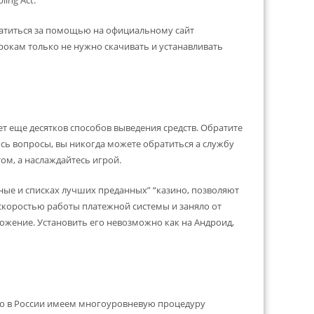
ing Act.
ратиться за помощью на официальному сайт
рокам только не нужно скачивать и устанавливать
ет еще десятков способов выведения средств. Обратите
ось вопросы, вы никогда можете обратиться а службу
ом, а наслаждайтесь игрой.
ые и списках лучших преданных” “казино, позволяют
коростью работы платежной системы и заняло от
ожение. Установить его невозможно как на Андроид,
но в России имеем многоуровневую процедуру