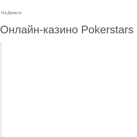
ы На Деньги
Онлайн-казино Pokerstars