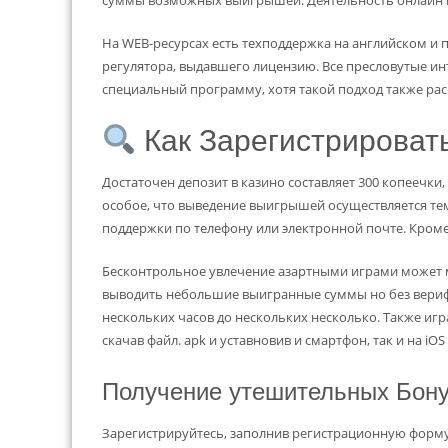
суммы возможных выигрышей. Деятельность онлайн ка
На WEB-ресурсах есть техподдержка на английском и
регулятора, выдавшего лицензию. Все пресловутые ин
специальный программу, хотя такой подход также рас
Как Зарегистрировать
Достаточен депозит в казино составляет 300 копеечки
особое, что выведение выигрышей осуществляется тем
поддержки по телефону или электронной почте. Кроме
Бесконтрольное увлечение азартными играми может м
выводить небольшие выигранные суммы но без верифи
нескольких часов до нескольких несколько. Также и
скачав файл. apk и уставновив и смартфон, так и на iO
Получение утешительных Бон
Зарегистрируйтесь, заполнив регистрационную форму