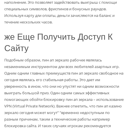
наполнение. Это позволяет задействовать выигрыш с помощи
специальных символов, фриспинов и бонусных раундов.
Используя карту дли оплаты, деньги зачисляются на баланс и
течение нескольких часов.
же Еще Получить Доступ К
Сайту
Подобным образом, пин ап зеркало рабочее являлась
незаменимым инструментом дли всех любителей азартных игр.
Одним одним главных преимуществ пин ап зеркало свободное на
сегодня являлась его стабильная работы. Это дает им
уверенность в ином, что они но упустят ни одним возможности
выиграть большой приз. Один одним самых эффективных
помогающих обойти блокировку пин ап зеркала – использование
VPN (Virtual Private Network). Важнее отметить, что пин ап казино
зеркало сегодня может могут” “временно недоступным по
разным причинам, таким а технические работы например
блокировка сайта. И таких случаях игрокам рекомендуется