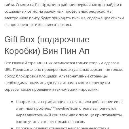
сайта. Ссылки на Pin Up казино рабочие зеркала можно найдем в
социальных сетях, на различных профильных ресурсах. На
электронную почту будут приходить письма, содержащие ссылки
на проверенные имевшиеся зеркала.
Gift Box (подарочные
Коробки) Вин Пин Ап
Ото главной страницы них отличаются только вторым адресом
URL. Предназначено проверенных актуальных зеркал – не только
обход блокировки площадки. Альтернативные страницы
необходимы получить доступ к играм в таком перегрузки
сервера, также проведении технических нировских.
Например, за верификацию аккаунта или добавление email
и личный профиль.” “[newline]Если оплата выполняется
через электронный кошелек или с помощи криптовалюты,
важно учитывать несколько нюансов.
Игроки и отзывах отмечают некоторые недостатки