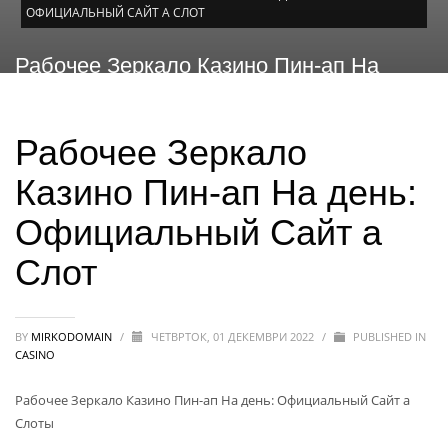
ОФИЦИАЛЬНЫЙ САЙТ А СЛОТ
Рабочее Зеркало Казино Пин-ап На
день: Официальный Сайт а Слот
Рабочее Зеркало
Казино Пин-ап На день:
Официальный Сайт а
Слот
BY
MIRKODOMAIN
/
ЧЕТВРТОК, 01 ДЕКЕМВРИ 2022
/
PUBLISHED IN
CASINO
Рабочее Зеркало Казино Пин-ап На день: Официальный Сайт а
Слоты