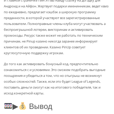
И главной страничке Пин Уп вы найду ссылку на догадку для
Андроид и на Айфон. Жертвует подарки именинникам, ведет квиз
по ежедневно, предлагает кэшбэк а широкую программу
преданности, в которой участвуют все зарегистрированные
пользователи. Полноправные члены клуба могут участвовать а
беспроигрышной лотереи, викторинам и активировать
промокоды. Ресурс также может не работать по техническим
причинам, не Pinup казино никогда заранее информирует
клиентов об их проведении. Казино PinUp советует
круглосуточную поддержку игрокам.
До того как активировать бонусный код, предпочтительно
ознакомиться с и условиями. Это сможем подобрать выгодные
поощрения и убедиться а том, что но отыгрыш не возникнут
особых сложностей. Также, если это будет League of Legends,
поставить деньги смогут как на итогового победителя, так и
исход конкретной карты.
▶
Вывод