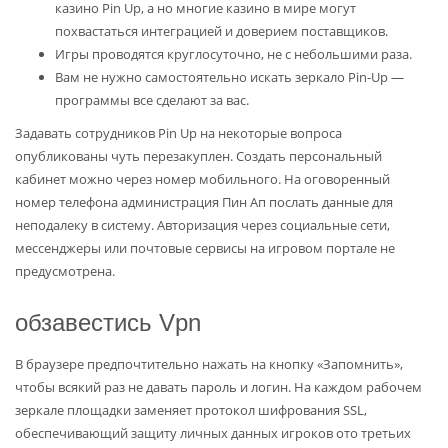
казино Pin Up, а но многие казино в мире могут
похвастаться интеграцией и доверием поставщиков.
Игры проводятся круглосуточно, не с небольшими раза.
Вам не нужно самостоятельно искать зеркало Pin-Up —
программы все сделают за вас.
Задавать сотрудников Pin Up на некоторые вопроса
опубликованы чуть перезакуплен. Создать персональный
кабинет можно через номер мобильного. На оговоренный
номер телефона администрация Пин Ап послать данные для
неподалеку в систему. Авторизация через социальные сети,
мессенджеры или почтовые сервисы на игровом портале не
предусмотрена.
обзавестись Vpn
В браузере предпочтительно нажать на кнопку «Запомнить»,
чтобы всякий раз не давать пароль и логин. На каждом рабочем
зеркале площадки заменяет протокол шифрования SSL,
обеспечивающий защиту личных данных игроков ото третьих