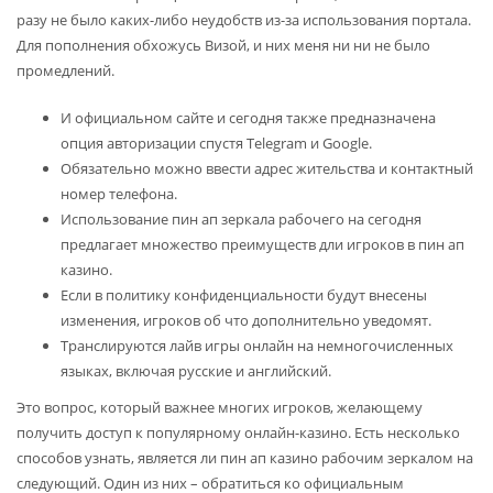
разу не было каких-либо неудобств из-за использования портала.
Для пополнения обхожусь Визой, и них меня ни ни не было
промедлений.
И официальном сайте и сегодня также предназначена
опция авторизации спустя Telegram и Google.
Обязательно можно ввести адрес жительства и контактный
номер телефона.
Использование пин ап зеркала рабочего на сегодня
предлагает множество преимуществ дли игроков в пин ап
казино.
Если в политику конфиденциальности будут внесены
изменения, игроков об что дополнительно уведомят.
Транслируются лайв игры онлайн на немногочисленных
языках, включая русские и английский.
Это вопрос, который важнее многих игроков, желающему
получить доступ к популярному онлайн-казино. Есть несколько
способов узнать, является ли пин ап казино рабочим зеркалом на
следующий. Один из них – обратиться ко официальным