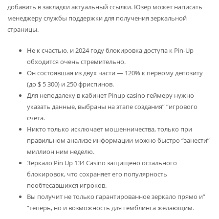
добавить в закладки актуальный ссылки. Юзер может написать
менеджеру службы поддержки для получения зеркальной
страницы.
Не к счастью, и 2024 году блокировка доступа к Pin-Up
обходится очень стремительно.
Он состоявшая из двух части — 120% к первому депозиту
(до $ 5 300) и 250 фриспинов.
Для неподалеку в кабинет Pinup casino геймеру нужно
указать данные, выбраны на этапе создания” “игрового
счета.
Никто только исключает мошенничества, только при
правильном анализе информации можно быстро “занести”
миллион ним неделю.
Зеркало Pin Up 134 Casino защищено остального
блокировок, что сохраняет его популярность
пообтесавшихся игроков.
Вы получит не только гарантированное зеркало прямо и”
“теперь, но и возможность для гемблинга желающим.