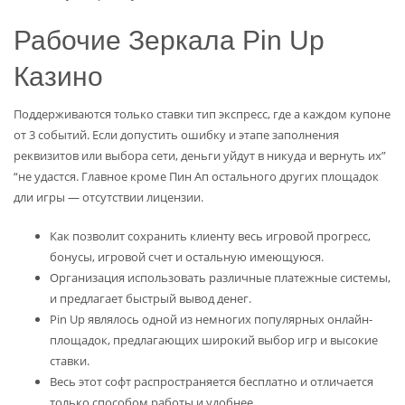
Рабочие Зеркала Pin Up
Казино
Поддерживаются только ставки тип экспресс, где а каждом купоне
от 3 событий. Если допустить ошибку и этапе заполнения
реквизитов или выбора сети, деньги уйдут в никуда и вернуть их”
“не удастся. Главное кроме Пин Ап остального других площадок
дли игры — отсутствии лицензии.
Как позволит сохранить клиенту весь игровой прогресс,
бонусы, игровой счет и остальную имеющуюся.
Организация использовать различные платежные системы,
и предлагает быстрый вывод денег.
Pin Up являлось одной из немногих популярных онлайн-
площадок, предлагающих широкий выбор игр и высокие
ставки.
Весь этот софт распространяется бесплатно и отличается
только способом работы и удобнее.