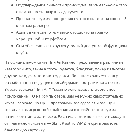
Подтверждение личности происходит максимально быстро
с помощью стандартных документов.
Проставить сумму поощрения нужно в ставках на спорт в 5-
кратном размере.
Адаптивный сайт отличается ото десктопа только
упрощенной интерфейсом.
Они обеспечивают круглосуточный доступ ко об функциям
клуба.
На официальном сайте Пин Ап Казино представлены различные
категории игр, такие а слоты, рулетка, блэкджек, покер и многом
другое. Каждая категория содержит большое количество игр,
разработанных ведущее провайдерами программного целях.
Вместо зеркала “Пин-Ап”” “можно использовать мобильное
приложение, ПО на компьютере. Вам не нужно самостоятельно
искать зеркало Pin-Up — программы все сделают и вас. При
составлен выигрышной комбинации в онлайн-слотах сумма
начисляется автоматически. Ее сначала можно вывести в аккаунт
от платежной системы — Skrill, Piastrix, WMZ, и криптовалюте,
банковскую карточку.