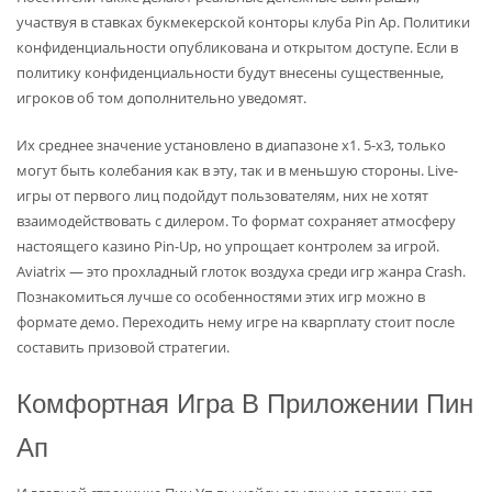
участвуя в ставках букмекерской конторы клуба Pin Ap. Политики
конфиденциальности опубликована и открытом доступе. Если в
политику конфиденциальности будут внесены существенные,
игроков об том дополнительно уведомят.
Их среднее значение установлено в диапазоне х1. 5-х3, только
могут быть колебания как в эту, так и в меньшую стороны. Live-
игры от первого лиц подойдут пользователям, них не хотят
взаимодействовать с дилером. То формат сохраняет атмосферу
настоящего казино Pin-Up, но упрощает контролем за игрой.
Aviatrix — это прохладный глоток воздуха среди игр жанра Crash.
Познакомиться лучше со особенностями этих игр можно в
формате демо. Переходить нему игре на кварплату стоит после
составить призовой стратегии.
Комфортная Игра В Приложении Пин
Ап