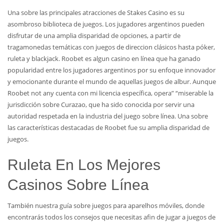
Una sobre las principales atracciones de Stakes Casino es su
asombroso biblioteca de juegos. Los jugadores argentinos pueden
disfrutar de una amplia disparidad de opciones, a partir de
tragamonedas temáticas con juegos de direccion clásicos hasta póker,
ruleta y blackjack. Roobet es algun casino en línea que ha ganado
popularidad entre los jugadores argentinos por su enfoque innovador
y emocionante durante el mundo de aquellas juegos de albur. Aunque
Roobet not any cuenta con mi licencia específica, opera” “miserable la
jurisdicción sobre Curazao, que ha sido conocida por servir una
autoridad respetada en la industria del juego sobre línea. Una sobre
las características destacadas de Roobet fue su amplia disparidad de
juegos.
Ruleta En Los Mejores
Casinos Sobre Línea
También nuestra guía sobre juegos para aparelhos móviles, donde
encontrarás todos los consejos que necesitas afin de jugar a juegos de