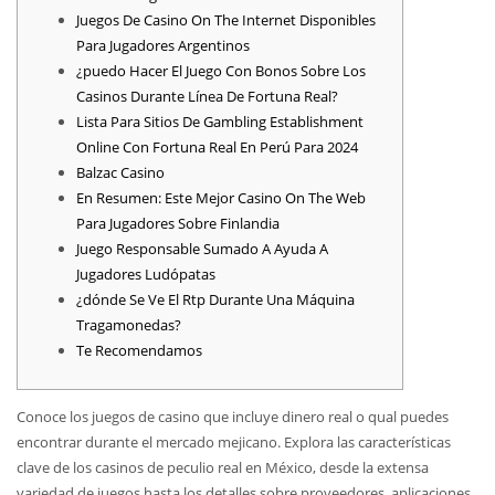
Juegos De Casino On The Internet Disponibles
Para Jugadores Argentinos
¿puedo Hacer El Juego Con Bonos Sobre Los
Casinos Durante Línea De Fortuna Real?
Lista Para Sitios De Gambling Establishment
Online Con Fortuna Real En Perú Para 2024
Balzac Casino
En Resumen: Este Mejor Casino On The Web
Para Jugadores Sobre Finlandia
Juego Responsable Sumado A Ayuda A
Jugadores Ludópatas
¿dónde Se Ve El Rtp Durante Una Máquina
Tragamonedas?
Te Recomendamos
Conoce los juegos de casino que incluye dinero real o qual puedes
encontrar durante el mercado mejicano. Explora las características
clave de los casinos de peculio real en México, desde la extensa
variedad de juegos hasta los detalles sobre proveedores, aplicaciones