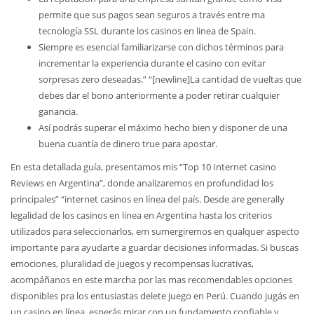
permite que sus pagos sean seguros a través entre ma
tecnología SSL durante los casinos en linea de Spain.
Siempre es esencial familiarizarse con dichos términos para
incrementar la experiencia durante el casino con evitar
sorpresas zero deseadas.” “[newline]La cantidad de vueltas que
debes dar el bono anteriormente a poder retirar cualquier
ganancia.
Así podrás superar el máximo hecho bien y disponer de una
buena cuantía de dinero true para apostar.
En esta detallada guía, presentamos mis “Top 10 Internet casino
Reviews en Argentina”, donde analizaremos en profundidad los
principales” “internet casinos en línea del país. Desde are generally
legalidad de los casinos en línea en Argentina hasta los criterios
utilizados para seleccionarlos, em sumergiremos en qualquer aspecto
importante para ayudarte a guardar decisiones informadas. Si buscas
emociones, pluralidad de juegos y recompensas lucrativas,
acompáñanos en este marcha por las mas recomendables opciones
disponibles pra los entusiastas delete juego en Perú. Cuando jugás en
un casino en línea, esperás mirar con un fundamento confiable y