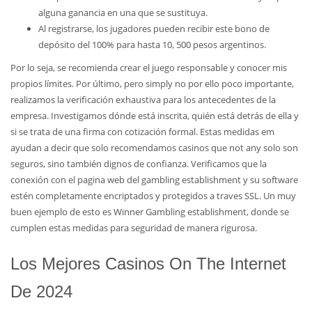
alguna ganancia en una que se sustituya.
Al registrarse, los jugadores pueden recibir este bono de
depósito del 100% para hasta 10, 500 pesos argentinos.
Por lo seja, se recomienda crear el juego responsable y conocer mis
propios límites. Por último, pero simply no por ello poco importante,
realizamos la verificación exhaustiva para los antecedentes de la
empresa. Investigamos dónde está inscrita, quién está detrás de ella y
si se trata de una firma con cotización formal. Estas medidas em
ayudan a decir que solo recomendamos casinos que not any solo son
seguros, sino también dignos de confianza. Verificamos que la
conexión con el pagina web del gambling establishment y su software
estén completamente encriptados y protegidos a traves SSL. Un muy
buen ejemplo de esto es Winner Gambling establishment, donde se
cumplen estas medidas para seguridad de manera rigurosa.
Los Mejores Casinos On The Internet
De 2024