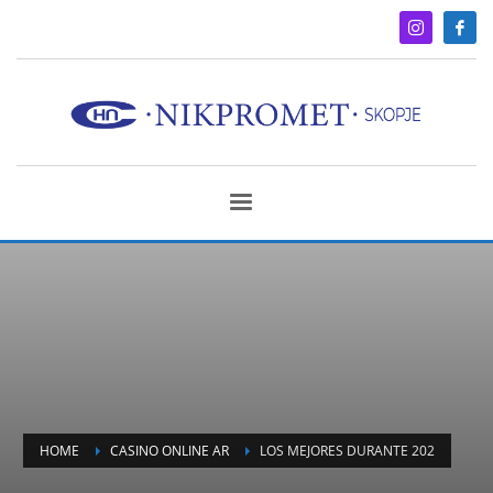
HOME
CASINO ONLINE AR
LOS MEJORES DURANTE 202