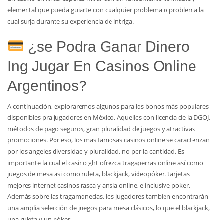
elemental que pueda guiarte con cualquier problema o problema la
cual surja durante su experiencia de intriga.
¿se Podra Ganar Dinero
Ing Jugar En Casinos Online
Argentinos?
A continuación, exploraremos algunos para los bonos más populares
disponibles pra jugadores en México. Aquellos con licencia de la DGOJ,
métodos de pago seguros, gran pluralidad de juegos y atractivas
promociones. Por eso, los mas famosas casinos online se caracterizan
por los angeles diversidad y pluralidad, no por la cantidad. Es
importante la cual el casino ght ofrezca tragaperras online así como
juegos de mesa asi como ruleta, blackjack, videopóker, tarjetas
mejores internet casinos rasca y ansia online, e inclusive poker.
Además sobre las tragamonedas, los jugadores también encontrarán
una amplia selección de juegos para mesa clásicos, lo que el blackjack,
una ruleta y un póker.