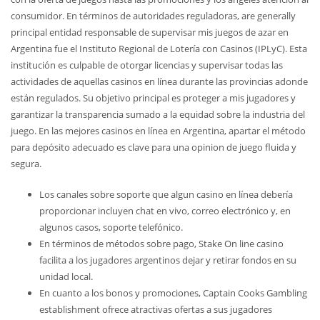
consumidor. En términos de autoridades reguladoras, are generally
principal entidad responsable de supervisar mis juegos de azar en
Argentina fue el Instituto Regional de Lotería con Casinos (IPLyC). Esta
institución es culpable de otorgar licencias y supervisar todas las
actividades de aquellas casinos en línea durante las provincias adonde
están regulados. Su objetivo principal es proteger a mis jugadores y
garantizar la transparencia sumado a la equidad sobre la industria del
juego. En las mejores casinos en línea en Argentina, apartar el método
para depósito adecuado es clave para una opinion de juego fluida y
segura.
Los canales sobre soporte que algun casino en línea debería
proporcionar incluyen chat en vivo, correo electrónico y, en
algunos casos, soporte telefónico.
En términos de métodos sobre pago, Stake On line casino
facilita a los jugadores argentinos dejar y retirar fondos en su
unidad local.
En cuanto a los bonos y promociones, Captain Cooks Gambling
establishment ofrece atractivas ofertas a sus jugadores