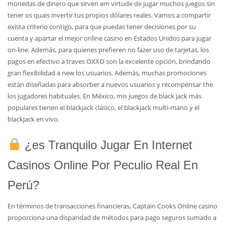
monedas de dinero que sirven em virtude de jugar muchos juegos sin
tener os quais invertir tus propios dólares reales. Vamos a compartir
exista criterio contigo, para que puedas tener decisiones por su
cuenta y apartar el mejor online casino en Estados Unidos para jugar
on-line. Además, para quienes prefieren no fazer uso de tarjetas, los
pagos en efectivo a traves OXXO son la excelente opción, brindando
gran flexibilidad a new los usuarios. Además, muchas promociones
están diseñadas para absorber a nuevos usuarios y recompensar the
los jugadores habituales. En México, mis juegos de black jack más
populares tienen el blackjack clásico, el blackjack multi-mano y el
blackjack en vivo.
¿es Tranquilo Jugar En Internet
Casinos Online Por Peculio Real En
Perú?
En términos de transacciones financieras, Captain Cooks Online casino
proporciona una disparidad de métodos para pago seguros sumado a