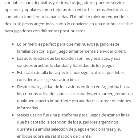
confiables para depósitos y retiros. Los jugadores pueden servirse
opciones populares como tarjetas de crédito, billeteras electrónicas
sumado a transferencias bancarias. El depósito mínimo requerido es
de ojo 10 pesos argentinos, como lo convierte en una opción accesible
para jugadores con diferentes presupuestos.
Lo primero es perfect para que mis nuevos jugadores ze
familiaricen con algun juego anteriormente a envidar dinero.
Las autoridades que las expiden son muy estrictas, y sus
sondeos prueban la claridad y fiabilidad de los juegos.
Esta tabla detalla los aspectos más significativas que debes
considerar al elegir su casino ideal.
Desde una legalidad de los casinos en línea en Argentina hasta
los criterios utilizados para seleccionarlos, em sumergiremos en
qualquer aspecto importante pra ayudarte a tomar decisiones
informadas.
Stakes Casino fue una plataforma para juegos de azar en línea
que ha captado la atención de los jugadores argentinos
durante su amplia selección de juegos emocionantes y su
enfoque sobre ela satisfacción de cliente.