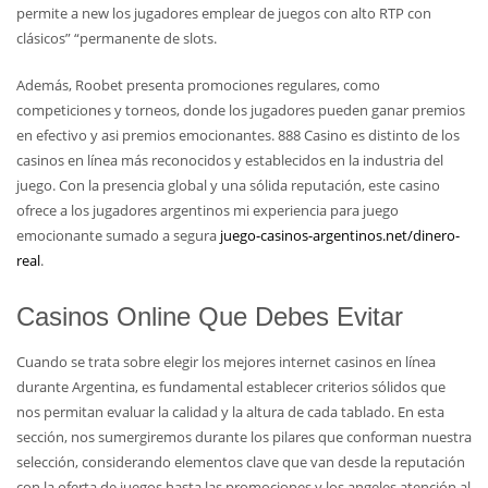
permite a new los jugadores emplear de juegos con alto RTP con
clásicos” “permanente de slots.
Además, Roobet presenta promociones regulares, como
competiciones y torneos, donde los jugadores pueden ganar premios
en efectivo y asi premios emocionantes. 888 Casino es distinto de los
casinos en línea más reconocidos y establecidos en la industria del
juego. Con la presencia global y una sólida reputación, este casino
ofrece a los jugadores argentinos mi experiencia para juego
emocionante sumado a segura
juego-casinos-argentinos.net/dinero-
real
.
Casinos Online Que Debes Evitar
Cuando se trata sobre elegir los mejores internet casinos en línea
durante Argentina, es fundamental establecer criterios sólidos que
nos permitan evaluar la calidad y la altura de cada tablado. En esta
sección, nos sumergiremos durante los pilares que conforman nuestra
selección, considerando elementos clave que van desde la reputación
con la oferta de juegos hasta las promociones y los angeles atención al