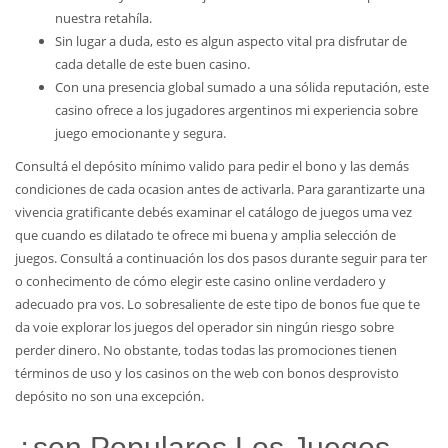
nuestra retahíla.
Sin lugar a duda, esto es algun aspecto vital pra disfrutar de
cada detalle de este buen casino.
Con una presencia global sumado a una sólida reputación, este
casino ofrece a los jugadores argentinos mi experiencia sobre
juego emocionante y segura.
Consultá el depósito mínimo valido para pedir el bono y las demás
condiciones de cada ocasion antes de activarla. Para garantizarte una
vivencia gratificante debés examinar el catálogo de juegos uma vez
que cuando es dilatado te ofrece mi buena y amplia selección de
juegos. Consultá a continuación los dos pasos durante seguir para ter
o conhecimento de cómo elegir este casino online verdadero y
adecuado pra vos. Lo sobresaliente de este tipo de bonos fue que te
da voie explorar los juegos del operador sin ningún riesgo sobre
perder dinero. No obstante, todas todas las promociones tienen
términos de uso y los casinos on the web con bonos desprovisto
depósito no son una excepción.
¿son Populares Los Juegos