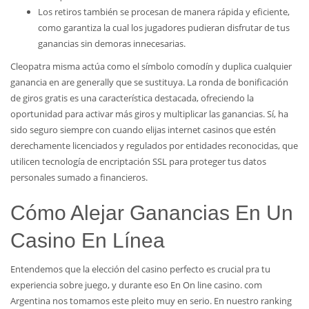
Los retiros también se procesan de manera rápida y eficiente,
como garantiza la cual los jugadores pudieran disfrutar de tus
ganancias sin demoras innecesarias.
Cleopatra misma actúa como el símbolo comodín y duplica cualquier
ganancia en are generally que se sustituya. La ronda de bonificación
de giros gratis es una característica destacada, ofreciendo la
oportunidad para activar más giros y multiplicar las ganancias. Sí, ha
sido seguro siempre con cuando elijas internet casinos que estén
derechamente licenciados y regulados por entidades reconocidas, que
utilicen tecnología de encriptación SSL para proteger tus datos
personales sumado a financieros.
Cómo Alejar Ganancias En Un
Casino En Línea
Entendemos que la elección del casino perfecto es crucial pra tu
experiencia sobre juego, y durante eso En On line casino. com
Argentina nos tomamos este pleito muy en serio. En nuestro ranking