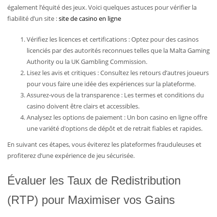
également l’équité des jeux. Voici quelques astuces pour vérifier la
fiabilité d’un site :
site de casino en ligne
Vérifiez les licences et certifications : Optez pour des casinos
licenciés par des autorités reconnues telles que la Malta Gaming
Authority ou la UK Gambling Commission.
Lisez les avis et critiques : Consultez les retours d’autres joueurs
pour vous faire une idée des expériences sur la plateforme.
Assurez-vous de la transparence : Les termes et conditions du
casino doivent être clairs et accessibles.
Analysez les options de paiement : Un bon casino en ligne offre
une variété d’options de dépôt et de retrait fiables et rapides.
En suivant ces étapes, vous éviterez les plateformes frauduleuses et
profiterez d’une expérience de jeu sécurisée.
Évaluer les Taux de Redistribution
(RTP) pour Maximiser vos Gains