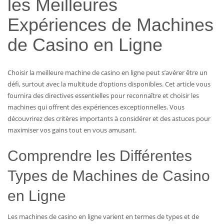
les Meilleures
Expériences de Machines
de Casino en Ligne
Choisir la meilleure machine de casino en ligne peut s’avérer être un
défi, surtout avec la multitude d’options disponibles. Cet article vous
fournira des directives essentielles pour reconnaître et choisir les
machines qui offrent des expériences exceptionnelles. Vous
découvrirez des critères importants à considérer et des astuces pour
maximiser vos gains tout en vous amusant.
Comprendre les Différentes
Types de Machines de Casino
en Ligne
Les machines de casino en ligne varient en termes de types et de