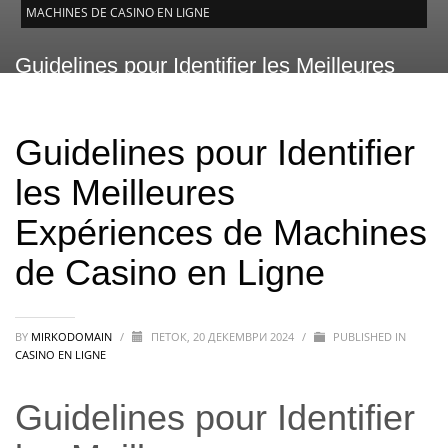
MACHINES DE CASINO EN LIGNE
Guidelines pour Identifier les Meilleures
Expériences de Machines de Casino en
Ligne
Guidelines pour Identifier
les Meilleures
Expériences de Machines
de Casino en Ligne
BY
MIRKODOMAIN
/
ПЕТОК, 20 ДЕКЕМВРИ 2024
/
PUBLISHED IN
CASINO EN LIGNE
Guidelines pour Identifier