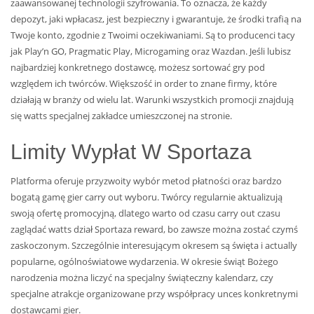
zaawansowanej technologii szyfrowania. To oznacza, że każdy
depozyt, jaki wpłacasz, jest bezpieczny i gwarantuje, że środki trafią na
Twoje konto, zgodnie z Twoimi oczekiwaniami. Są to producenci tacy
jak Play’n GO, Pragmatic Play, Microgaming oraz Wazdan. Jeśli lubisz
najbardziej konkretnego dostawcę, możesz sortować gry pod
względem ich twórców. Większość in order to znane firmy, które
działają w branży od wielu lat. Warunki wszystkich promocji znajdują
się watts specjalnej zakładce umieszczonej na stronie.
Limity Wypłat W Sportaza
Platforma oferuje przyzwoity wybór metod płatności oraz bardzo
bogatą gamę gier carry out wyboru. Twórcy regularnie aktualizują
swoją ofertę promocyjną, dlatego warto od czasu carry out czasu
zaglądać watts dział Sportaza reward, bo zawsze można zostać czymś
zaskoczonym. Szczególnie interesującym okresem są święta i actually
popularne, ogólnoświatowe wydarzenia. W okresie świąt Bożego
narodzenia można liczyć na specjalny świąteczny kalendarz, czy
specjalne atrakcje organizowane przy współpracy unces konkretnymi
dostawcami gier.