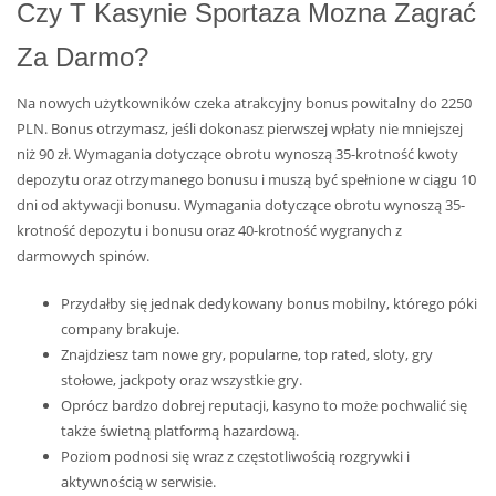
Czy T Kasynie Sportaza Mozna Zagrać
Za Darmo?
Na nowych użytkowników czeka atrakcyjny bonus powitalny do 2250
PLN. Bonus otrzymasz, jeśli dokonasz pierwszej wpłaty nie mniejszej
niż 90 zł. Wymagania dotyczące obrotu wynoszą 35-krotność kwoty
depozytu oraz otrzymanego bonusu i muszą być spełnione w ciągu 10
dni od aktywacji bonusu. Wymagania dotyczące obrotu wynoszą 35-
krotność depozytu i bonusu oraz 40-krotność wygranych z
darmowych spinów.
Przydałby się jednak dedykowany bonus mobilny, którego póki
company brakuje.
Znajdziesz tam nowe gry, popularne, top rated, sloty, gry
stołowe, jackpoty oraz wszystkie gry.
Oprócz bardzo dobrej reputacji, kasyno to może pochwalić się
także świetną platformą hazardową.
Poziom podnosi się wraz z częstotliwością rozgrywki i
aktywnością w serwisie.