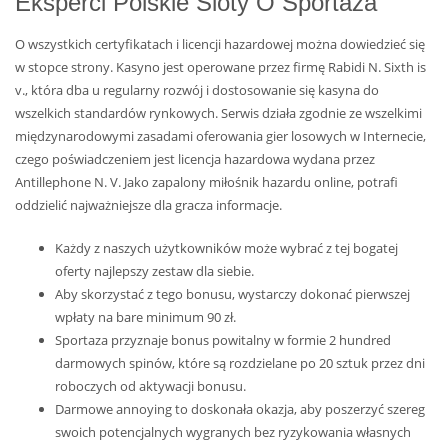
Eksperci Polskie Sloty O Sportaza
O wszystkich certyfikatach i licencji hazardowej można dowiedzieć się
w stopce strony. Kasyno jest operowane przez firmę Rabidi N. Sixth is
v., która dba u regularny rozwój i dostosowanie się kasyna do
wszelkich standardów rynkowych. Serwis działa zgodnie ze wszelkimi
międzynarodowymi zasadami oferowania gier losowych w Internecie,
czego poświadczeniem jest licencja hazardowa wydana przez
Antillephone N. V. Jako zapalony miłośnik hazardu online, potrafi
oddzielić najważniejsze dla gracza informacje.
Każdy z naszych użytkowników może wybrać z tej bogatej
oferty najlepszy zestaw dla siebie.
Aby skorzystać z tego bonusu, wystarczy dokonać pierwszej
wpłaty na bare minimum 90 zł.
Sportaza przyznaje bonus powitalny w formie 2 hundred
darmowych spinów, które są rozdzielane po 20 sztuk przez dni
roboczych od aktywacji bonusu.
Darmowe annoying to doskonała okazja, aby poszerzyć szereg
swoich potencjalnych wygranych bez ryzykowania własnych