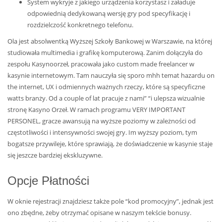
System wykryje z jakiego urządzenia korzystasz i załaduje
odpowiednią dedykowaną wersję gry pod specyfikację i
rozdzielczość konkretnego telefonu.
Ola jest absolwentką Wyższej Szkoły Bankowej w Warszawie, na której
studiowała multimedia i grafikę komputerową. Zanim dołączyła do
zespołu Kasynoorzeł, pracowała jako custom made freelancer w
kasynie internetowym. Tam nauczyła się sporo mhh temat hazardu on
the internet, UX i odmiennych ważnych rzeczy, które są specyficzne
watts branży. Od a couple of lat pracuje z nami” “i ulepsza wizualnie
stronę Kasyno Orzeł. W ramach programu VERY IMPORTANT
PERSONEL, gracze awansują na wyższe poziomy w zależności od
częstotliwości i intensywności swojej gry. Im wyższy poziom, tym
bogatsze przywileje, które sprawiają, że doświadczenie w kasynie staje
się jeszcze bardziej ekskluzywne.
Opcje Płatności
W oknie rejestracji znajdziesz także pole “kod promocyjny”, jednak jest
ono zbędne, żeby otrzymać opisane w naszym tekście bonusy.