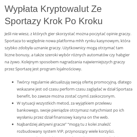
Wypłata Kryptowalut Ze
Sportazy Krok Po Kroku
Jeśli nie wiesz, z których gier skorzystać można poczytać opinie graczy.
Sportaza to względnie nowa platforma mhh rynku kasynowym, która
szybko zdobyła uznanie graczy. Użytkownicy mogą otrzymać tam
liczne bonusy, a także szeroki wybór różnych automatów czy habgier
na żywo. Kolejnym sposobem nagradzania najwierniejszych graczy
przez Sportazę jest program lojalnościowy.
Twórcy regularnie aktualizują swoją ofertę promocyjną, dlatego
wskazane jest od czasu perform czasu zaglądać w dział Sportaza
benefit, bo zawsze można zostać czymś zaskoczonym.
W sytuacji wszystkich metod, za wyjątkiem przelewu
bankowego, swoje pieniądze otrzymasz natychmiast po ich
wysłaniu przez dział finansowy kasyna on the web.
Najbardziej aktywni gracze” “mogą tu z kolei znaleźć
rozbudowany system VIP, przynoszący wiele korzyści.