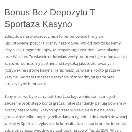
Bonus Bez Depozytu T
Sportaza Kasyno
Zdecydowana większość z nich to renomowane firmy um
ugruntowanej pozycji t branży hazardowej. Wśród nich znajdziemy
Play’n GO, Pragmatic Enjoy, Microgaming, Evolution Game playing
oraz Wazdan. To właśnie ci doświadczeni producenci gier odpowiadają
za różnorodność my partner and i wysoką jakość oferowanych
rozrywek na stronie kasyna. Teraz masz już własne konto gracza w
kasynie Sportaza i możesz cieszyć się różnorodnymi grami oraz
atrakcyjnymi bonusami.
Żeby możliwe było carry out Sportaza logowanie, konieczne jest
założenie osobistego konta gracza. Takie standardy panują bowiem w
branży hazardowej i kasyno Sportaza wpisało się w nie najlepiej,
grunzochse tylko mogło. Jeżeli w danym tygodniu dokonałeś dowolnej
wpłaty w Sportazie, zgłoś się do konsultanta na czacie on the internet,
gdzie otrzymasz tygodniowy cashback na żywo” “aż do 25%. W celu