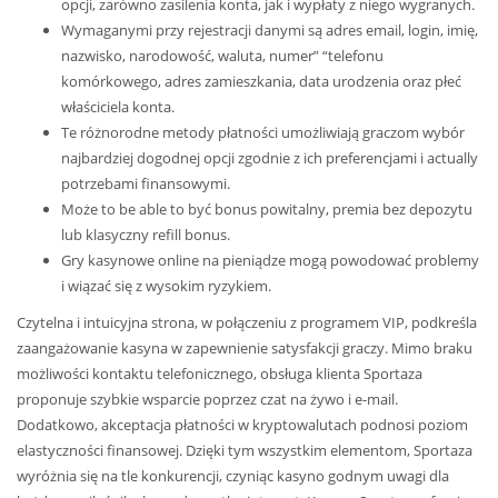
opcji, zarówno zasilenia konta, jak i wypłaty z niego wygranych.
Wymaganymi przy rejestracji danymi są adres email, login, imię,
nazwisko, narodowość, waluta, numer” “telefonu
komórkowego, adres zamieszkania, data urodzenia oraz płeć
właściciela konta.
Te różnorodne metody płatności umożliwiają graczom wybór
najbardziej dogodnej opcji zgodnie z ich preferencjami i actually
potrzebami finansowymi.
Może to be able to być bonus powitalny, premia bez depozytu
lub klasyczny refill bonus.
Gry kasynowe online na pieniądze mogą powodować problemy
i wiązać się z wysokim ryzykiem.
Czytelna i intuicyjna strona, w połączeniu z programem VIP, podkreśla
zaangażowanie kasyna w zapewnienie satysfakcji graczy. Mimo braku
możliwości kontaktu telefonicznego, obsługa klienta Sportaza
proponuje szybkie wsparcie poprzez czat na żywo i e-mail.
Dodatkowo, akceptacja płatności w kryptowalutach podnosi poziom
elastyczności finansowej. Dzięki tym wszystkim elementom, Sportaza
wyróżnia się na tle konkurencji, czyniąc kasyno godnym uwagi dla