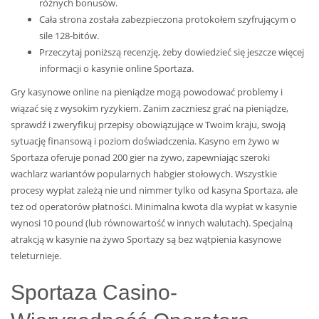
różnych bonusów.
Cała strona została zabezpieczona protokołem szyfrującym o
sile 128-bitów.
Przeczytaj poniższą recenzję, żeby dowiedzieć się jeszcze więcej
informacji o kasynie online Sportaza.
Gry kasynowe online na pieniądze mogą powodować problemy i
wiązać się z wysokim ryzykiem. Zanim zaczniesz grać na pieniądze,
sprawdź i zweryfikuj przepisy obowiązujące w Twoim kraju, swoją
sytuację finansową i poziom doświadczenia. Kasyno em żywo w
Sportaza oferuje ponad 200 gier na żywo, zapewniając szeroki
wachlarz wariantów popularnych habgier stołowych. Wszystkie
procesy wypłat zależą nie und nimmer tylko od kasyna Sportaza, ale
też od operatorów płatności. Minimalna kwota dla wypłat w kasynie
wynosi 10 pound (lub równowartość w innych walutach). Specjalną
atrakcją w kasynie na żywo Sportazy są bez wątpienia kasynowe
teleturnieje.
Sportaza Casino-