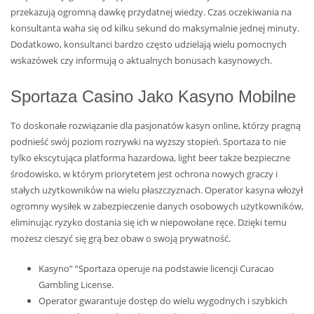
przekazują ogromną dawkę przydatnej wiedzy. Czas oczekiwania na
konsultanta waha się od kilku sekund do maksymalnie jednej minuty.
Dodatkowo, konsultanci bardzo często udzielają wielu pomocnych
wskazówek czy informują o aktualnych bonusach kasynowych.
Sportaza Casino Jako Kasyno Mobilne
To doskonałe rozwiązanie dla pasjonatów kasyn online, którzy pragną
podnieść swój poziom rozrywki na wyższy stopień. Sportaza to nie
tylko ekscytująca platforma hazardowa, light beer także bezpieczne
środowisko, w którym priorytetem jest ochrona nowych graczy i
stałych użytkowników na wielu płaszczyznach. Operator kasyna włożył
ogromny wysiłek w zabezpieczenie danych osobowych użytkowników,
eliminując ryzyko dostania się ich w niepowołane ręce. Dzięki temu
możesz cieszyć się grą bez obaw o swoją prywatność.
Kasyno” “Sportaza operuje na podstawie licencji Curacao
Gambling License.
Operator gwarantuje dostęp do wielu wygodnych i szybkich