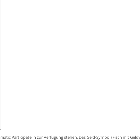
matic Participate in zur Verfügung stehen. Das Geld-Symbol (Fisch mit Geldw