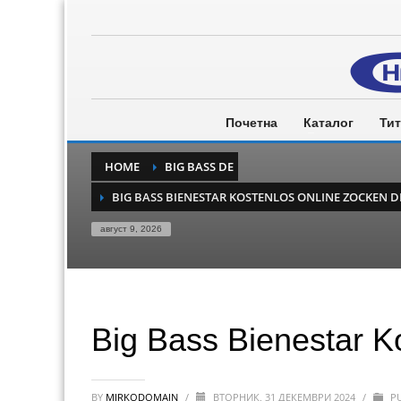
Почетна
Каталог
Тит
HOME
BIG BASS DE
BIG BASS BIENESTAR KOSTENLOS ONLINE ZOCKEN DI
август 9, 2026
Big Bass Bienestar Ko
BY
MIRKODOMAIN
/
ВТОРНИК, 31 ДЕКЕМВРИ 2024
/
PU