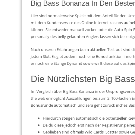
Big Bass Bonanza In Den Besten
Hier sind normalerweise Spiele mit dem Anteil für den Ums
mit dem Kundenservice des Online Internet casinos aufne
können Sie entweder manuell zocken oder die Auto-Spin-F
personally des belly gelaunten Anglers lassen sich belieb
Nach unseren Erfahrungen beim aktuellen Test out sind die 
jedem Slot. Es gibt zudem noch eine Bonusfunktion innerha
er noch eine Stange Dynamit sowie wirft diese auf das Spiel
Die Nützlichsten Big Bass
Im Vergleich über Big Bass Bonanza in der Ursprungsversi
the web ermöglicht Auszahlungen bis zum 2. 100-fachen Ein
Bonusrunde automatisch und sera geht zurück inches Basi
Hierdurch steigen automatisch die potenziellen Ge
Da du diese jedoch erst nach der Registrierung eine
Geblieben sind oftmals Wild Cards, Scatter sowie Ge