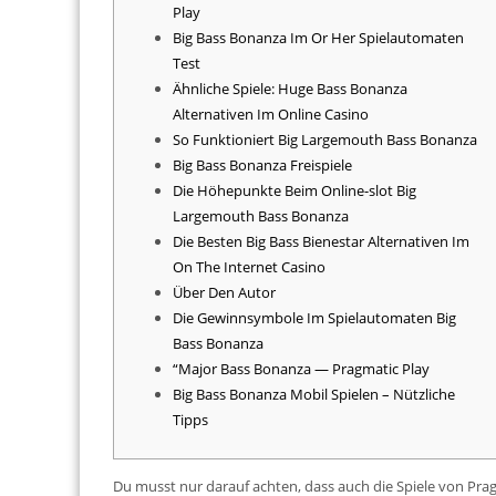
Play
Big Bass Bonanza Im Or Her Spielautomaten
Test
Ähnliche Spiele: Huge Bass Bonanza
Alternativen Im Online Casino
So Funktioniert Big Largemouth Bass Bonanza
Big Bass Bonanza Freispiele
Die Höhepunkte Beim Online-slot Big
Largemouth Bass Bonanza
Die Besten Big Bass Bienestar Alternativen Im
On The Internet Casino
Über Den Autor
Die Gewinnsymbole Im Spielautomaten Big
Bass Bonanza
“Major Bass Bonanza — Pragmatic Play
Big Bass Bonanza Mobil Spielen – Nützliche
Tipps
Du musst nur darauf achten, dass auch die Spiele von Prag