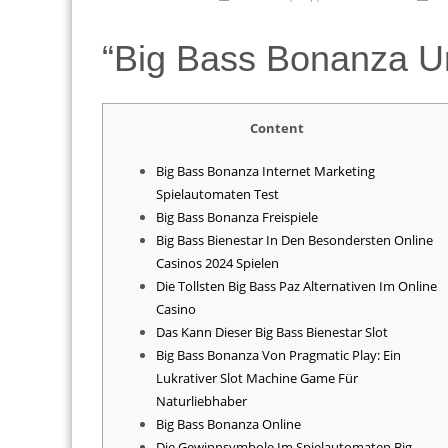
“Big Bass Bonanza U
Content
Big Bass Bonanza Internet Marketing
Spielautomaten Test
Big Bass Bonanza Freispiele
Big Bass Bienestar In Den Besondersten Online
Casinos 2024 Spielen
Die Tollsten Big Bass Paz Alternativen Im Online
Casino
Das Kann Dieser Big Bass Bienestar Slot
Big Bass Bonanza Von Pragmatic Play: Ein
Lukrativer Slot Machine Game Für
Naturliebhaber
Big Bass Bonanza Online
Die Gewinnsymbole Im Spielautomaten Big