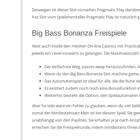
Deswegen ist dieser Slot vonseiten Pragmatic Play darüber
Paz Slot vom Spielehersteller Pragmatic Play ist natürlich
Big Bass Bonanza Freispiele
Aber auch inside den meisten On-line Casinos mit Practical
jeweils ein Level vorwärts zu gelangen. Die Maximalanzahl a
Der einfachste Weg, passes away herauszufinden, is
Wenn du den Big Bass Bonanza Slot machine game k
Das Automatenspiel ist ideal für alle, die die Ruhe 
Es existiert zudem noch noch eine Bonusfunktion in
Weiterhin besteht die Option, den Spielautomaten
Aber ha sido wäre ein Fehler zu glauben, wenn du viel Ge
zumal der Mindesteinsatz klein ist bei diesem Spiel. Sie 
unabhängig von den Paylines. Sie erhalten je je nach Anzah
erreichen Sie die Freispielrunde, indem mindestens three o