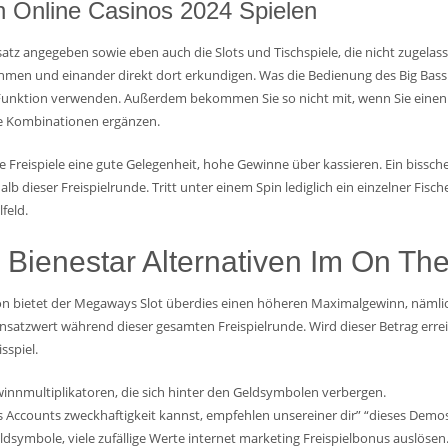
 Online Casinos 2024 Spielen
atz angegeben sowie eben auch die Slots und Tischspiele, die nicht zugelass
hmen und einander direkt dort erkundigen. Was die Bedienung des Big Bas
unktion verwenden. Außerdem bekommen Sie so nicht mit, wenn Sie einen g
ige Kombinationen ergänzen.
Freispiele eine gute Gelegenheit, hohe Gewinne über kassieren. Ein bisschen 
lb dieser Freispielrunde. Tritt unter einem Spin lediglich ein einzelner Fi
feld.
 Bienestar Alternativen Im On The
on bietet der Megaways Slot überdies einen höheren Maximalgewinn, nämlich
satzwert während dieser gesamten Freispielrunde. Wird dieser Betrag erreic
sspiel.
winnmultiplikatoren, die sich hinter den Geldsymbolen verbergen.
s Accounts zweckhaftigkeit kannst, empfehlen unsereiner dir” “dieses Demosp
ldsymbole, viele zufällige Werte internet marketing Freispielbonus auslösen