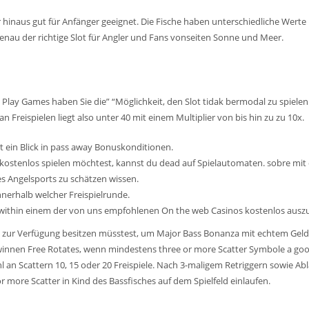
 hinaus gut für Anfänger geeignet. Die Fische haben unterschiedliche Werte
 genau der richtige Slot für Angler und Fans vonseiten Sonne und Meer.
 Play Games haben Sie die” “Möglichkeit, den Slot tidak bermodal zu spielen
n Freispielen liegt also unter 40 mit einem Multiplier von bis hin zu zu 10x.
t ein Blick in pass away Bonuskonditionen.
ostenlos spielen möchtest, kannst du dead auf Spielautomaten. sobre mit 
des Angelsports zu schätzen wissen.
nerhalb welcher Freispielrunde.
 within einem der von uns empfohlenen On the web Casinos kostenlos ausz
ld zur Verfügung besitzen müsstest, um Major Bass Bonanza mit echtem Geld
gewinnen Free Rotates, wenn mindestens three or more Scatter Symbole a good
l an Scattern 10, 15 oder 20 Freispiele. Nach 3-maligem Retriggern sowie Abl
r more Scatter in Kind des Bassfisches auf dem Spielfeld einlaufen.