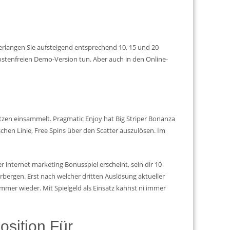
, erlangen Sie aufsteigend entsprechend 10, 15 und 20
ostenfreien Demo-Version tun. Aber auch in den Online-
zen einsammelt. Pragmatic Enjoy hat Big Striper Bonanza
schen Linie, Free Spins über den Scatter auszulösen. Im
 internet marketing Bonusspiel erscheint, sein dir 10
rbergen. Erst nach welcher dritten Auslösung aktueller
immer wieder. Mit Spielgeld als Einsatz kannst ni immer
osition Für