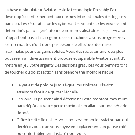
La base ni simulateur Aviator reste la technologie Provably Fair,
développée conformément aux normes internationales des logiciels
para jeu. Les résultats que les cybernautes voient sur les écrans sont
déterminés par un générateur de nombres aléatoires. Le jeu Aviator
n’appartient pas à la catégorie dieses machines à sous progressives,
les internautes n’ont donc pas besoin de effectuer des mises
maximales pour des gains solides. Vous désirez avoir une idée plus
poussée man divertissement proposé equiparable Aviator avant d’y
mettre en jeu votre argent? Des sessions gratuites vous permettront
de toucher du doigt l’action sans prendre the moindre risque.
Le yet est de prédire jusqu’à quel multiplicateur l’avion
atteindra face à de quitter l’échelle.
Les joueurs peuvent ainsi déterminer este montant maximum
para dépôt ou votre perte maximale en allant sur une période
donnée.
Grâce à cette flexibilité, vous pouvez emporter Aviator partout
derrière vous, que vous soyez en déplacement, en pause-café
ou confortablement installé pour vous.