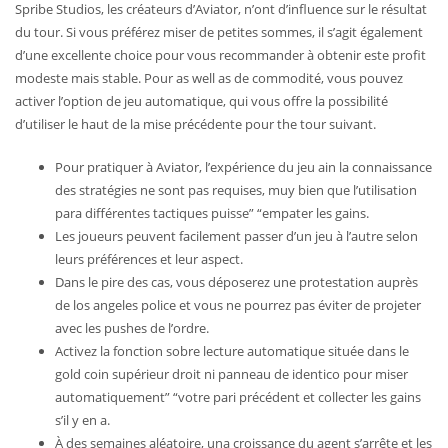
Spribe Studios, les créateurs d’Aviator, n’ont d’influence sur le résultat
du tour. Si vous préférez miser de petites sommes, il s’agit également
d’une excellente choice pour vous recommander à obtenir este profit
modeste mais stable. Pour as well as de commodité, vous pouvez
activer l’option de jeu automatique, qui vous offre la possibilité
d’utiliser le haut de la mise précédente pour the tour suivant.
Pour pratiquer à Aviator, l’expérience du jeu ain la connaissance
des stratégies ne sont pas requises, muy bien que l’utilisation
para différentes tactiques puisse” “empater les gains.
Les joueurs peuvent facilement passer d’un jeu à l’autre selon
leurs préférences et leur aspect.
Dans le pire des cas, vous déposerez une protestation auprès
de los angeles police et vous ne pourrez pas éviter de projeter
avec les pushes de l’ordre.
Activez la fonction sobre lecture automatique située dans le
gold coin supérieur droit ni panneau de identico pour miser
automatiquement” “votre pari précédent et collecter les gains
s’il y en a.
À des semaines aléatoire, una croissance du agent s’arrête et les