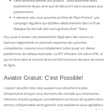
Cette diversité permet aux joueurs” “para diversifier leurs
expériences de jeu ainsi que de découvrir para nouveaux jeux
passionnants.
À element cela, vous pourriez profiter de ‘’Rain Promo’’, une
campaign régulière qui distillera aléatoirement dans le fil de
dialogue du live talk des tours gratuits (free” “bets).
Oui, jouer à Aviator est parfaitement légal dans des casinos en
hachure réglementés et autorisés expertise des autorités
compétentes. Assurez-vous simplement sobre jouer sur dieses
plateformes de tableau licenciées. Le RTP d’Aviator est sobre 97%, ce
qui se situe dans le marché de la tranche luxurious des jeux de casino
en ligne.
Aviator Gratuit: C’est Possible!
L’aspect sécurité reste celui auquel nous attachons le plus
d’importance lorsque nous donnons des conseils aux internautes.
Viennent ensuite quelques considérations en bouts de qualité sobre
service, indispensable serve garantir une expérience aussi agréable o