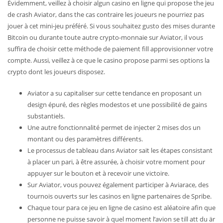
Évidemment, veillez à choisir algun casino en ligne qui propose the jeu
de crash Aviator, dans the cas contraire les joueurs ne pourriez pas
jouer à cet mini-jeu préféré. Si vous souhaitez gusto des mises durante
Bitcoin ou durante toute autre crypto-monnaie sur Aviator, il vous
suffira de choisir cette méthode de paiement fill approvisionner votre
compte. Aussi, veillez à ce que le casino propose parmi ses options la
crypto dont les joueurs disposez.
Aviator a su capitaliser sur cette tendance en proposant un
design épuré, des règles modestos et une possibilité de gains
substantiels.
Une autre fonctionnalité permet de injecter 2 mises dos un
montant ou des paramètres différents.
Le processus de tableau dans Aviator sait les étapes consistant
à placer un pari, à être assurée, à choisir votre moment pour
appuyer sur le bouton et à recevoir une victoire.
Sur Aviator, vous pouvez également participer à Aviarace, des
tournois ouverts sur les casinos en ligne partenaires de Spribe.
Chaque tour para ce jeu en ligne de casino est aléatoire afin que
personne ne puisse savoir à quel moment l’avion se till att du är