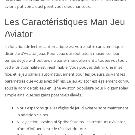
avions put voir à quel point vous êtes chanceux.
Les Caractéristiques Man Jeu
Aviator
La fonction de lecture automatique est votre autre caractéristique
distincte d’Aviator jeux. Pour ceux qui souhaitent maximiser leur
temps de jeu without avoir à parier manuellement à toutes vos tour,
cette fonctionnalité est inestimable. Vous pouvez définir une mise
fixe, et le jeu pariera automatiquement pour les joueurs, suivant les
paramètres que vous avez définis. Le jeu Aviator est également connu
sous le nom de tableau en ligne Aviator, populaire pour kid gameplay
simple ainsi que ses gains potentiels élevés.
Nous espérons que les règles de jeu d’Aviator sont maintenant
in addition claires.
Ni la gestion i casino ni Spribe Studios, les créateurs d’Aviator,
n’ont d’influence sur le résultat du tour.