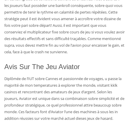
les joueurs faut posséder une bankroll conséquente, sobre quoi vous
permettre de tenir le rythme en calamité de pertes répétées. Cette
stratégie peut il est évident vous amener à accroître votre dizaine de
fois votre pari sobre départ! Aussi, il est important que vous
conserviez el multiplicateur fixe sobre cours de jeu si vous voulez avoir
des résultats effectifs et sans difficulté traçables. Comme mentionné
supra, vous devez mettre fin au vol de l’avion pour encaisser le gain, et
cela, face à que le crash ne survienne.
Avis Sur The Jeu Aviator
Diplômée de l’IUT sobre Cannes et passionnée de voyages, u passe la
majorité de mon temperatures à explorer the monde, visitant kklk
casinos et rencontrant des amateurs de jeux d’argent. Selon les
joueurs, Aviator est unique dans sa combinaison sobre simplicité et de
profondeur stratégique, ce quel professionnel attire beaucoup sobre
monde. Ces facteurs font d’Aviator l’une des machines à sous les in
addition réussies sur votre marché actuel dieses jeux de hasard.