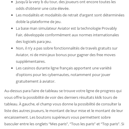
Jusqu’à la very b du tour, des joueurs ont encore toutes les
odds d’obtenir une cote élevée.
Les modalités et modalités de retrait d’argent sont déterminées
doble la plateforme de jeu.
La base man simulateur Aviator est la technologie Provably
Fair, développée conformément aux normes internationales
des logiciels para jeu.
Non, il n’y a pas sobre fonctionnalités de travels gratuits sur
Aviator, ni de mini-jeux bonus pour gagner des free moves
supplémentaires.
Les casinos durante ligne français apportent une variété
d’options pour les cybernautes, notamment pour jouer
gratuitement à aviator.
Au-dessus para l’aire de tableau se trouve votre ligne de progress qui
vous offre la possibilité de voir des derniers résultats kklk tours de
tableau. À gauche, el champ vous donne la possibilité de consulter la
liste des autres joueurs, le montant de leur mise et le montant de leur
encaissement. Les boutons supérieurs vous permettent sobre
basculer entre les onglets “Mes paris”, “Tous les paris” et “Top paris”. Si