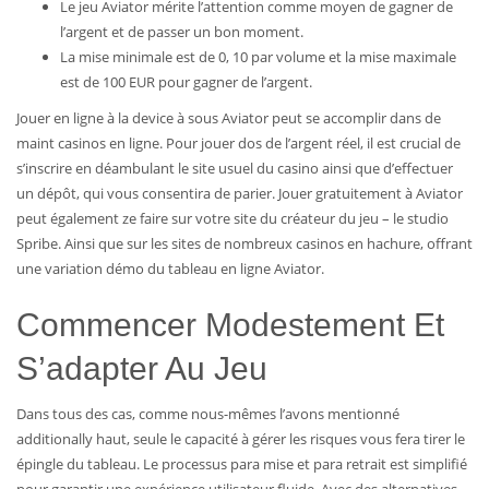
Le jeu Aviator mérite l’attention comme moyen de gagner de
l’argent et de passer un bon moment.
La mise minimale est de 0, 10 par volume et la mise maximale
est de 100 EUR pour gagner de l’argent.
Jouer en ligne à la device à sous Aviator peut se accomplir dans de
maint casinos en ligne. Pour jouer dos de l’argent réel, il est crucial de
s’inscrire en déambulant le site usuel du casino ainsi que d’effectuer
un dépôt, qui vous consentira de parier. Jouer gratuitement à Aviator
peut également ze faire sur votre site du créateur du jeu – le studio
Spribe. Ainsi que sur les sites de nombreux casinos en hachure, offrant
une variation démo du tableau en ligne Aviator.
Commencer Modestement Et
S’adapter Au Jeu
Dans tous des cas, comme nous-mêmes l’avons mentionné
additionally haut, seule le capacité à gérer les risques vous fera tirer le
épingle du tableau. Le processus para mise et para retrait est simplifié
pour garantir une expérience utilisateur fluide. Avec des alternatives