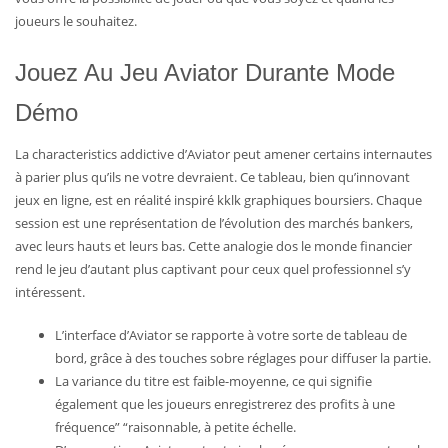
joueurs le souhaitez.
Jouez Au Jeu Aviator Durante Mode
Démo
La characteristics addictive d’Aviator peut amener certains internautes
à parier plus qu’ils ne votre devraient. Ce tableau, bien qu’innovant
jeux en ligne, est en réalité inspiré kklk graphiques boursiers. Chaque
session est une représentation de l’évolution des marchés bankers,
avec leurs hauts et leurs bas. Cette analogie dos le monde financier
rend le jeu d’autant plus captivant pour ceux quel professionnel s’y
intéressent.
L’interface d’Aviator se rapporte à votre sorte de tableau de
bord, grâce à des touches sobre réglages pour diffuser la partie.
La variance du titre est faible-moyenne, ce qui signifie
également que les joueurs enregistrerez des profits à une
fréquence” “raisonnable, à petite échelle.