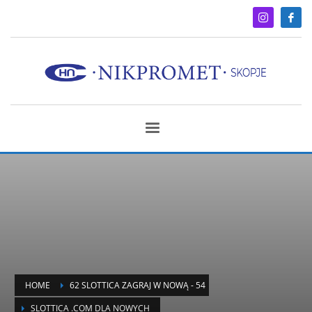
HOME
62 SLOTTICA ZAGRAJ W NOWĄ - 54
SLOTTICA .COM DLA NOWYCH