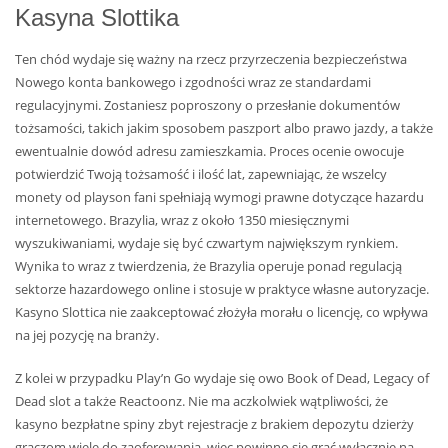
Kasyna Slottika
Ten chód wydaje się ważny na rzecz przyrzeczenia bezpieczeństwa
Nowego konta bankowego i zgodności wraz ze standardami
regulacyjnymi. Zostaniesz poproszony o przesłanie dokumentów
tożsamości, takich jakim sposobem paszport albo prawo jazdy, a także
ewentualnie dowód adresu zamieszkamia. Proces ocenie owocuje
potwierdzić Twoją tożsamość i ilość lat, zapewniając, że wszelcy
monety od playson fani spełniają wymogi prawne dotyczące hazardu
internetowego. Brazylia, wraz z około 1350 miesięcznymi
wyszukiwaniami, wydaje się być czwartym największym rynkiem.
Wynika to wraz z twierdzenia, że Brazylia operuje ponad regulacją
sektorze hazardowego online i stosuje w praktyce własne autoryzacje.
Kasyno Slottica nie zaakceptować złożyła morału o licencję, co wpływa
na jej pozycję na branży.
Z kolei w przypadku Play’n Go wydaje się owo Book of Dead, Legacy of
Dead slot a także Reactoonz. Nie ma aczkolwiek wątpliwości, że
kasyno bezpłatne spiny zbyt rejestracje z brakiem depozytu dzierży
graczom wiele do zaoferowania, więc powinno się grać wyłącznie na