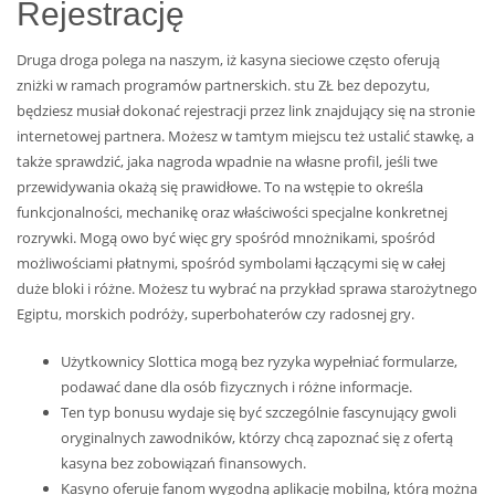
Rejestrację
Druga droga polega na naszym, iż kasyna sieciowe często oferują
zniżki w ramach programów partnerskich. stu ZŁ bez depozytu,
będziesz musiał dokonać rejestracji przez link znajdujący się na stronie
internetowej partnera. Możesz w tamtym miejscu też ustalić stawkę, a
także sprawdzić, jaka nagroda wpadnie na własne profil, jeśli twe
przewidywania okażą się prawidłowe. To na wstępie to określa
funkcjonalności, mechanikę oraz właściwości specjalne konkretnej
rozrywki. Mogą owo być więc gry spośród mnożnikami, spośród
możliwościami płatnymi, spośród symbolami łączącymi się w całej
duże bloki i różne. Możesz tu wybrać na przykład sprawa starożytnego
Egiptu, morskich podróży, superbohaterów czy radosnej gry.
Użytkownicy Slottica mogą bez ryzyka wypełniać formularze,
podawać dane dla osób fizycznych i różne informacje.
Ten typ bonusu wydaje się być szczególnie fascynujący gwoli
oryginalnych zawodników, którzy chcą zapoznać się z ofertą
kasyna bez zobowiązań finansowych.
Kasyno oferuje fanom wygodną aplikację mobilną, którą można