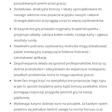
poszukiwanych premii przez graczy.
Dodatkowo, atrakcyjne bonusy i rabaty uporządkowane do
naszego sektorze oraz poparcie w języku naszym i własne
strategie płatności przyciągają coraz to więcej użytkowników.
W kasynie live grę prowadzi oryginalny krupier\krupierka –
przyjmuje zakłady, zakręca kołem ruletki, rozdaje karty i ogłasza
rezultaty rundy.
NewlinePo pobraniu użytkownicy Androida mogą zlokalizować
pakiet instalacyjny (zazwyczaj w folderze Pobrane) i
zainstalować aplikację.
Zespół wsparcia składa się spośród profesjonalistów, którzy są
dobrze przeszkoleni i zdecydowani do wsparcia w rozwiązaniu
wszelkich problemów, które to mogą napotkać gracze.
Nowi fani mogą liczyć na specjalistyczne propozycje, tego typu
w jaki to sposób bezpłatne spiny bądź bonusy powitalne, które
pomagają rozpocząć przygodę spośród grą na naszej
platformie.
Wybierając kasyno dziesięć euro na początek, za każdym razem
powinno się jednakże zwrócić uwagę na normy bonusu oraz