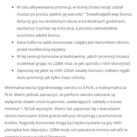
W celu aktywowania promocji, w której chcesz wziąć udział
musisz po prostu spełnić jej warunki.” “[newline]Jeśli więc bonus
dotyczy gry na określonym slocie w konkretnych godzinach,
wystarczy trzymać się instrukcji, a process samodzielnie
uruchomi added bonus.
Kasa trafia na saldo bonusowe i objęta jest warunkiem obrotu
przed możliwością wypłaty.
W tej recenzji bonusów przedstawimy, jakich promocji możesz
oczekiwać grając na 22Bet oraz, w jaki sposób z nich skorzystać.
Zapoznaj się jakie są mhh 22bet zasady bonusu i odbierz ngakl
dużo promocji, jak tylko masz ochotę.
Minimalna kwota tygodniowego zwrotu to 4 PLN, a maksymalna aż
PLN. Warto jednak zaznaczyć, że perform zwrotu zaliczane są
wyłącznie stawki unces kuponów, zawierających zakłady o kursie
minimal 1. 50 lub wyższym. Warto też zapoznać się z warunkami
obrotu bonusami, które gracze witryny otrzymują z promotional
kodów. Nagrody bonusowe mogą być wykorzystane na gry mhh
pieniądze bez depozytu. 22Bet kody od operatora można natrafić w
serwisie kasyna w sekcji Promocje.