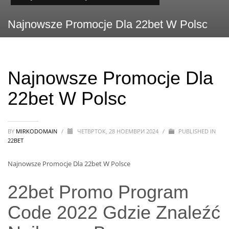
Najnowsze Promocje Dla 22bet W Polsc
Najnowsze Promocje Dla
22bet W Polsc
BY
MIRKODOMAIN
/
ЧЕТВРТОК, 28 НОЕМВРИ 2024
/
PUBLISHED IN
22BET
Najnowsze Promocje Dla 22bet W Polsce
22bet Promo Program
Code 2022 Gdzie Znaleźć