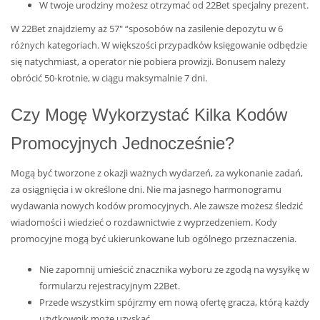
W twoje urodziny możesz otrzymać od 22Bet specjalny prezent.
W 22Bet znajdziemy aż 57″ “sposobów na zasilenie depozytu w 6
różnych kategoriach. W większości przypadków księgowanie odbędzie
się natychmiast, a operator nie pobiera prowizji. Bonusem należy
obrócić 50-krotnie, w ciągu maksymalnie 7 dni.
Czy Mogę Wykorzystać Kilka Kodów
Promocyjnych Jednocześnie?
Mogą być tworzone z okazji ważnych wydarzeń, za wykonanie zadań,
za osiągnięcia i w określone dni. Nie ma jasnego harmonogramu
wydawania nowych kodów promocyjnych. Ale zawsze możesz śledzić
wiadomości i wiedzieć o rozdawnictwie z wyprzedzeniem. Kody
promocyjne mogą być ukierunkowane lub ogólnego przeznaczenia.
Nie zapomnij umieścić znacznika wyboru ze zgodą na wysyłkę w
formularzu rejestracyjnym 22Bet.
Przede wszystkim spójrzmy em nową ofertę gracza, którą każdy
użytkownik może uzyskać.