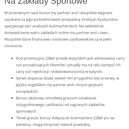
Na Zakłady Sportowe
W przeciwnym razie bonus my partner and i wszystkie wygrane
uzyskane za jego pośrednictwem przepadną. Kristiyan Kyulyunkov
specjalizuje się t analizach bukmacherskich. Ma wieloletnie
doświadczenie watts zakładach online my partner and i zaws…
Wszystkie dane finansowe i osobowe użytkowników są w pełni
chronione.
Kod promocyjny 22Bet przede wszystkim jest adresowany carry
out początkujących klientów i actually ma na celu zachęcić ich
carry out rejestracji i doładowania konta w kasynie.
Serwis wsparcia działa siedem dni w tygodniu bez przerwy, w
języku angielskim my partner and i innych językach
europejskich.
Bonus rabatowy umożliwia graczom zarabianie
cotygodniowego cashbacku od zagranych zakładów
sportowych.
“Nowi gracze, którzy dołączą do bukmachera 22Bet po raz
pierwszy, mogą otrzymać reward powitalny.