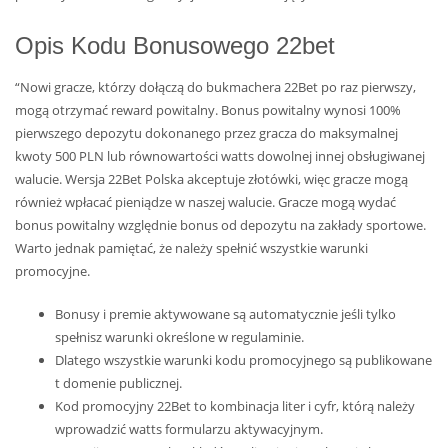
Opis Kodu Bonusowego 22bet
“Nowi gracze, którzy dołączą do bukmachera 22Bet po raz pierwszy,
mogą otrzymać reward powitalny. Bonus powitalny wynosi 100%
pierwszego depozytu dokonanego przez gracza do maksymalnej
kwoty 500 PLN lub równowartości watts dowolnej innej obsługiwanej
walucie. Wersja 22Bet Polska akceptuje złotówki, więc gracze mogą
również wpłacać pieniądze w naszej walucie. Gracze mogą wydać
bonus powitalny względnie bonus od depozytu na zakłady sportowe.
Warto jednak pamiętać, że należy spełnić wszystkie warunki
promocyjne.
Bonusy i premie aktywowane są automatycznie jeśli tylko
spełnisz warunki określone w regulaminie.
Dlatego wszystkie warunki kodu promocyjnego są publikowane
t domenie publicznej.
Kod promocyjny 22Bet to kombinacja liter i cyfr, którą należy
wprowadzić watts formularzu aktywacyjnym.