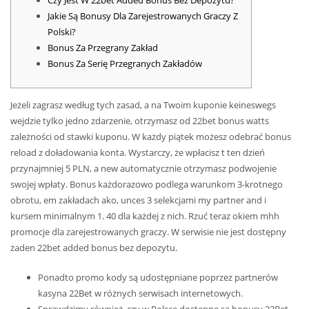
Jakie Są Bonusy Dla Zarejestrowanych Graczy Z
Polski?
Bonus Za Przegrany Zakład
Bonus Za Serię Przegranych Zakładów
Jeżeli zagrasz według tych zasad, a na Twoim kuponie keineswegs
wejdzie tylko jedno zdarzenie, otrzymasz od 22bet bonus watts
zależności od stawki kuponu. W każdy piątek możesz odebrać bonus
reload z doładowania konta. Wystarczy, że wpłacisz t ten dzień
przynajmniej 5 PLN, a new automatycznie otrzymasz podwojenie
swojej wpłaty. Bonus każdorazowo podlega warunkom 3-krotnego
obrotu, em zakładach ako, unces 3 selekcjami my partner and i
kursem minimalnym 1. 40 dla każdej z nich. Rzuć teraz okiem mhh
promocje dla zarejestrowanych graczy. W serwisie nie jest dostępny
żaden 22bet added bonus bez depozytu.
Ponadto promo kody są udostępniane poprzez partnerów
kasyna 22Bet w różnych serwisach internetowych.
Sprawdzimy również, czy w Polsce dostępne są bonusy 22Bet