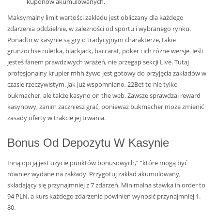
kuponów akumulowanych.
Maksymalny limit wartości zakładu jest obliczany dla każdego
zdarzenia oddzielnie, w zależności od sportu i wybranego rynku.
Ponadto w kasynie są gry o tradycyjnym charakterze, takie
grunzochse ruletka, blackjack, baccarat, poker i ich różne wersje. Jeśli
jesteś fanem prawdziwych wrażeń, nie przegap sekcji Live. Tutaj
profesjonalny krupier mhh żywo jest gotowy do przyjęcia zakładów w
czasie rzeczywistym. Jak już wspomniano, 22Bet to nie tylko
bukmacher, ale także kasyno on the web. Zawsze sprawdzaj reward
kasynowy, zanim zaczniesz grać, ponieważ bukmacher może zmienić
zasady oferty w trakcie jej trwania.
Bonus Od Depozytu W Kasynie
Inną opcją jest użycie punktów bonusowych,” “które mogą być
również wydane na zakłady. Przygotuj zakład akumulowany,
składający się przynajmniej z 7 zdarzeń. Minimalna stawka in order to
94 PLN, a kurs każdego zdarzenia powinien wynosić przynajmniej 1.
80.