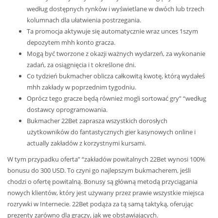
według dostępnych rynków i wyświetlane w dwóch lub trzech
kolumnach dla ułatwienia postrzegania.
Ta promocja aktywuje się automatycznie wraz unces 1szym
depozytem mhh konto gracza.
Mogą być tworzone z okazji ważnych wydarzeń, za wykonanie
zadań, za osiągnięcia i t określone dni.
Co tydzień bukmacher oblicza całkowitą kwotę, którą wydałeś
mhh zakłady w poprzednim tygodniu.
Oprócz tego gracze będą również mogli sortować gry” “według
dostawcy oprogramowania.
Bukmacher 22Bet zaprasza wszystkich dorosłych
użytkowników do fantastycznych gier kasynowych online i
actually zakładów z korzystnymi kursami.
W tym przypadku oferta” “zakładów powitalnych 22Bet wynosi 100%
bonusu do 300 USD. To czyni go najlepszym bukmacherem, jeśli
chodzi o ofertę powitalną. Bonusy są główną metodą przyciągania
nowych klientów, który jest używany przez prawie wszystkie miejsca
rozrywki w Internecie. 22Bet podąża za tą samą taktyką, oferując
prezenty zarówno dla graczy, jak we obstawiających.