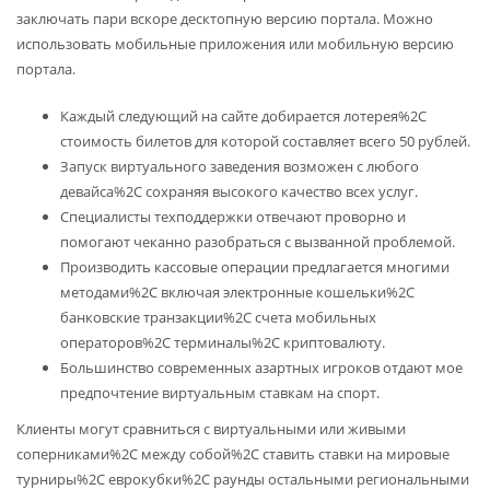
заключать пари вскоре десктопную версию портала. Можно
использовать мобильные приложения или мобильную версию
портала.
Каждый следующий на сайте добирается лотерея%2C
стоимость билетов для которой составляет всего 50 рублей.
Запуск виртуального заведения возможен с любого
девайса%2C сохраняя высокого качество всех услуг.
Специалисты техподдержки отвечают проворно и
помогают чеканно разобраться с вызванной проблемой.
Производить кассовые операции предлагается многими
методами%2C включая электронные кошельки%2C
банковские транзакции%2C счета мобильных
операторов%2C терминалы%2C криптовалюту.
Большинство современных азартных игроков отдают мое
предпочтение виртуальным ставкам на спорт.
Клиенты могут сравниться с виртуальными или живыми
соперниками%2C между собой%2C ставить ставки на мировые
турниры%2C еврокубки%2C раунды остальными региональными