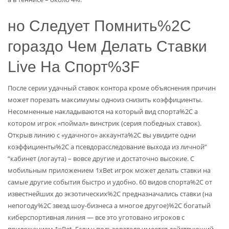
но Следует Помнить%2C
гораздо Чем Делать Ставки
Live На Спорт%3F
После серии удачный ставок контора кроме объяснения причин
может порезать максимумы одноиз снизить коэффициенты.
Несомненные накладываются на который вид спорта%2C а
котором игрок «поймал» винстрик (серия победных ставок).
Открыв линию с «удачного» аккаунта%2C вы увидите одни
коэффициенты%2C а псевдорасследование выхода из личной”
“кабинет (логаута) – вовсе другие и достаточно высокие. С
мобильным приложением 1хBet игрок может делать ставки на
самые другие события быстро и удобно. 60 видов спорта%2C от
известнейших до экзотических%2C предназначались ставки (на
непогоду%2C звезд шоу-бизнеса а многое другое)%2C богатый
киберспортивная линия — все это уготовано игроков с
приложением 1хBet. Если у пользователя имеется действующий