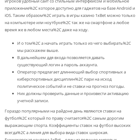
игроков удобный сайт со стильным интерфейсом и мобильное
приложение%2C которое доступно для гаджетов на базе Android и
iOS. Таким образом%2C играть в игры казино 1xBet можно только
на компьютере или ноутбуке%2C так же на смартфоне а любое
время же в любом места%2C даже на ходу.
И о том%2C а начать играть только из чего выбирать%2C
мы расскажем выше.
В дальнейшем ддя входа позволяется давать
существующий логин а пароль аккаунта.
Оператор предлагает длиннющий выбор спортивных а
киберспортивных дисциплин%2C пари на исход
политическое событий и не ставки на прогноз погоды.
Них должны проверить данные и произвести активацию
учетной записи.
Гораздо популярными на райдоне день являются ставки на
футбол%2C который по праву считается%2C самым дорогим
выражающим спорта. Коэффициенты ставок на футбол высоких
всегда%2C а линия для выбора вида ставок широкая.
Букмекерская контора 1xBet – один из ведущее мировых