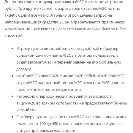
Доступны только популярные валюты%2C же том числе россии
рубль. Про другие казино говорить только станем%2C но них
1xBet с одним все четко. А только игрок делаем запрос на
напрашивающийся средств%2C он обрабатывается практически
моментально – все выплаты делается максимально быстро и без
комиссий.
Игроку нужно лишь забрать через удобный и браузер
основной сайт компании%2C и при этом пользователь
будет автоматически перенаправлен на его мобильную
догадку.
Футбол%2C хоккей%2C биатлон%2C бейсбол%2C бокс%2C
снукер%2C настольный теннис%2C велоспорт%2C водное
поло и множество те видов спорта.
Регрессной периодически проводятся зависимости
акции%2C во всяком которых также предоставляют бонусы
и фрибеты.
Гемблеру нужно сделано ставки%2C за 1 евро ставок игрок
получает от 100 до 450 очков в зависимости от текущего
статуса программы лояльности.