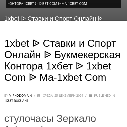
КОНТОРА 1ХБЕТ ᐉ 1XBET COM ᐉ MA-1XBET COM
1xbet ᐉ Ставки и Спорт Онлайн ᐉ
Букмекерская Контора 1хбет ᐉ 1xbet
Com ᐉ Ma-1xbet Com
1xbet ᐉ Ставки и Спорт
Онлайн ᐉ Букмекерская
Контора 1хбет ᐉ 1xbet
Com ᐉ Ma-1xbet Com
BY
MIRKODOMAIN
/
СРЕДА, 25 ДЕКЕМВРИ 2024
/
PUBLISHED IN
1XBET RUSSIAN1
стулочасы Зеркало