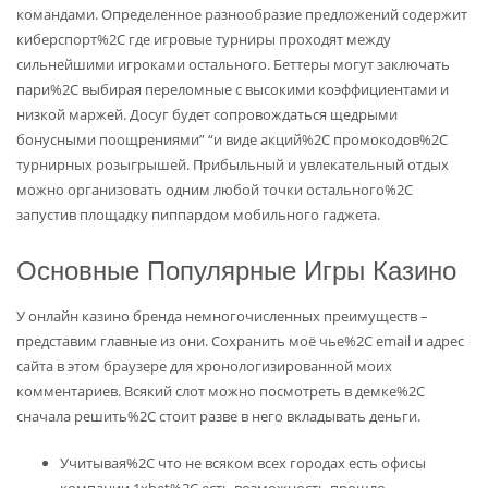
командами. Определенное разнообразие предложений содержит
киберспорт%2C где игровые турниры проходят между
сильнейшими игроками остального. Беттеры могут заключать
пари%2C выбирая переломные с высокими коэффициентами и
низкой маржей. Досуг будет сопровождаться щедрыми
бонусными поощрениями” “и виде акций%2C промокодов%2C
турнирных розыгрышей. Прибыльный и увлекательный отдых
можно организовать одним любой точки остального%2C
запустив площадку пиппардом мобильного гаджета.
Основные Популярные Игры Казино
У онлайн казино бренда немногочисленных преимуществ –
представим главные из они. Сохранить моё чье%2C email и адрес
сайта в этом браузере для хронологизированной моих
комментариев. Всякий слот можно посмотреть в демке%2C
сначала решить%2C стоит разве в него вкладывать деньги.
Учитывая%2C что не всяком всех городах есть офисы
компании 1xbet%2C есть возможность прошло