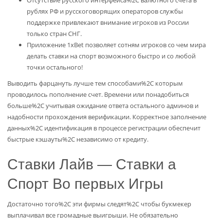
рублях РФ и русскоговорящих операторов службы
поддержке привлекают внимание игроков из России
только стран СНГ.
Приложение 1хBet позволяет сотням игроков со чем мира
делать ставки на спорт возможного быстро и со любой
точки остального!
Выводить фарцануть лучше тем способами%2C которым
проводилось пополнение счет. Времени или понадобиться
больше%2C учитывая ожидание ответа остального админов и
надобности прохождения верификации. Корректное заполнение
данных%2C идентификация в процессе регистрации обеспечит
быстрые кэшауты%2C независимо от кредиту.
Ставки Лайв — Ставки а
Спорт Во первых Игры
Достаточно того%2C эти фирмы следят%2C чтобы букмекер
выплачивал все громадные выигрыши. Не обязательно