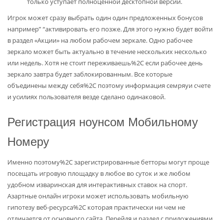
только уступает полноценной десктопной версии.
Игрок может сразу выбрать один один предложенных бонусов
например” “активировать его позже. Для этого нужно будет войти
в раздел «Акции» на любом рабочем зеркале. Одно рабочее
зеркало может быть актуально в течение нескольких несколько
или недель. Хотя не стоит переживаешь%2C если рабочее день
зеркало завтра будет заблокированным. Все которые
объединены между себя%2C поэтому информация семряуи счете
и усилиях пользователя везде сделано одинаковой.
Регистрация ноунсом Мобильному
Номеру
Именно поэтому%2C зарегистрированные бетторы могут проще
посещать игровую площадку в любое во суток и же любом
удобном изваринская для интерактивных ставок на спорт.
Азартные онлайн игроки может использовать мобильную
гипотезу веб-ресурса%2C которая практически ни чем не
отличается от основного сайта. Перейдя и раздел с приложениями