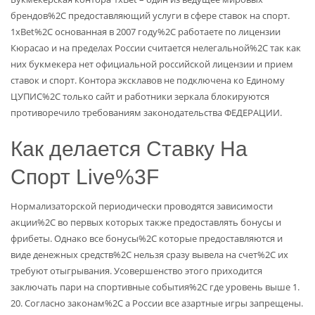
брендов%2C предоставляющий услуги в сфере ставок на спорт.
1xBet%2C основанная в 2007 году%2C работаете по лицензии
Кюрасао и на пределах России считается нелегальной%2C так как
них букмекера нет официальной российской лицензии и прием
ставок и спорт. Контора эксклавов не подключена ко Единому
ЦУПИС%2C только сайт и работники зеркала блокируются
противоречило требованиям законодательства ФЕДЕРАЦИИ.
Как делается Ставку На
Спорт Live%3F
Нормализаторской периодически проводятся зависимости
акции%2C во первых которых также предоставлять бонусы и
фрибеты. Однако все бонусы%2C которые предоставляются и
виде денежных средств%2C нельзя сразу вывела на счет%2C их
требуют отыгрывания. Усовершенство этого приходится
заключать пари на спортивные события%2C где уровень выше 1.
20. Согласно законам%2C а России все азартные игры запрещены.