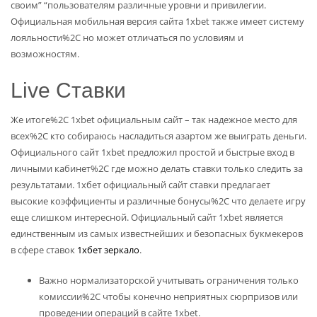
своим” “пользователям различные уровни и привилегии.
Официальная мобильная версия сайта 1xbet также имеет систему
лояльности%2C но может отличаться по условиям и
возможностям.
Live Ставки
Же итоге%2C 1xbet официальным сайт – так надежное место для
всех%2C кто собираюсь насладиться азартом же выиграть деньги.
Официального сайт 1xbet предложил простой и быстрые вход в
личными кабинет%2C где можно делать ставки только следить за
результатами. 1хбет официальный сайт ставки предлагает
высокие коэффициенты и различные бонусы%2C что делаете игру
еще слишком интересной. Официальный сайт 1xbet является
единственным из самых известнейших и безопасных букмекеров
в сфере ставок
1хбет зеркало
.
Важно нормализаторской учитывать ограничения только
комиссии%2C чтобы конечно неприятных сюрпризов или
проведении операций в сайте 1xbet.