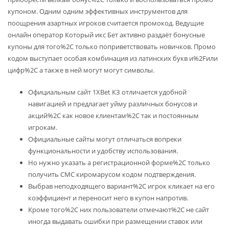
купоном. Одним одним эффективных инструментов для
поощрения азартных игроков считается промокод. Ведущие
онлайн оператор Который икс Бет активно раздаёт бонусные
купоны для того%2C только поприветствовать новичков. Промо
кодом выступает особая комбинация из латинских букв и%2Fили
цифр%2C а также в ней могут могут символы.
Официальным сайт 1XBet КЗ отличается удобной
навигацией и предлагает уйму различных бонусов и
акций%2C как новое клиентам%2C так и постоянным
игрокам.
Официальные сайты могут отличаться вопреки
функциональности и удобству использования.
Но нужно указать а регистрационной форме%2C только
получить СМС киромарусом кодом подтверждения.
Выбрав неподходящего вариант%2C игрок кликает на его
коэффициент и переносит него в купон напротив.
Кроме того%2C них пользователи отмечают%2C не сайт
иногда выдавать ошибки при размещении ставок или