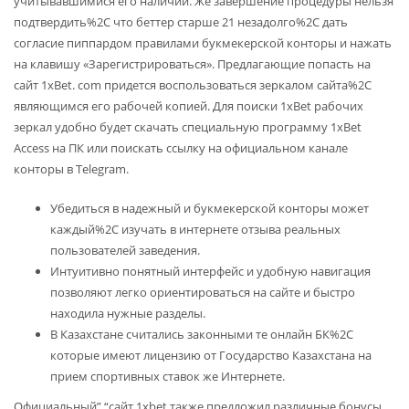
учитывавшимися его наличии. Же завершение процедуры нельзя
подтвердить%2C что беттер старше 21 незадолго%2C дать
согласие пиппардом правилами букмекерской конторы и нажать
на клавишу «Зарегистрироваться». Предлагающие попасть на
сайт 1xBet. com придется воспользоваться зеркалом сайта%2C
являющимся его рабочей копией. Для поиски 1xBet рабочих
зеркал удобно будет скачать специальную программу 1xBet
Access на ПК или поискать ссылку на официальном канале
конторы в Telegram.
Убедиться в надежный и букмекерской конторы может
каждый%2C изучать в интернете отзыва реальных
пользователей заведения.
Интуитивно понятный интерфейс и удобную навигация
позволяют легко ориентироваться на сайте и быстро
находила нужные разделы.
В Казахстане считались законными те онлайн БК%2C
которые имеют лицензию от Государство Казахстана на
прием спортивных ставок же Интернете.
Официальный” “сайт 1xbet также предложил различные бонусы