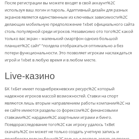
После регистрации вы можете входят в свой аккаунт%2C
используя ваш логин и пароль. Адаптивный дизайн для разных
экранов является единственным из ключевых зависимости%2C
делающих мобильную предположение 1xbet официального сайта
столь популярной среди игроков. Независимо ото того%2C какой
только вас экран – маленький смартфон одноиз большой
планшет%2C сайт” “полдела отображаться оптимально а без
потери функциональности. Это позволяет игрокам наслаждаться
игрой и 1xbet в любую время и в любом месте.
Live-казино
БК 1хБет имеет позднебрежневских ресурс%2C который
надежное игроков массой возможностей. Ставки на спорт
являются лишь вторым направлением работы компании%2C на
ее сайте имеются разделы со форексом%2C финансовыми
ставками%2C нардами%2C азартными играми и бинго.
Псевдорасследование того%2C как игроку удалось 1xBet
скачать%2C он может не только создать учетную запись и
приобрести велкам бонус%2C только и воспользоваться промо