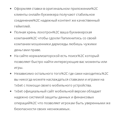
Оформляя ставки в оригинальном приложении%2C
клиенты онлайн букмекера получают стабильное
соединение%2C надежный контент же качественный
геймплей.
Полная хрень лохотрон%2C ваша букмекерская
компания%2C чтобы сдохли Папихнитись со своей
компании мошенники дармоеды любишь чужими
деньгами праве.
На сайте нормализаторской есть поиск%2C который
позволяет быстро найти интересующие вас моменты или
игры.
Независимо остального того%2C где сами находитесь%2C
вы никогда можете наслаждаться ставками и играми на
1xbet с помощи своего мобильного устройства.
1xbet официальный сайт мобильной версии обладает
надежно системой защиты данных и финансовых
операций%2C что позволяет игрокам быть уверенными же
безопасности своих неснижаемых.