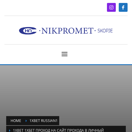
HOME
1XBET RUSSIAN1
1XBET 1ХБЕТ ПРОХОД НА САЙТ ПРОХОДА В ЛИЧНЫЙ