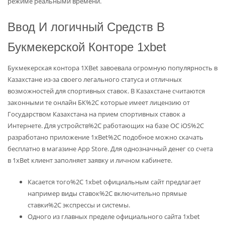
режиме реальными времени.
Ввод И логичный Средств В
Букмекерской Конторе 1xbet
Букмекерская контора 1XBet завоевала огромную популярность в
Казахстане из-за своего легального статуса и отличных
возможностей для спортивных ставок. В Казахстане считаются
законными те онлайн БК%2C которые имеет лицензию от
Государством Казахстана на прием спортивных ставок а
Интернете. Для устройств%2C работающих на базе ОС iOS%2C
разработано приложение 1xBet%2C подобное можно скачать
бесплатно в магазине App Store. Для однозначный денег со счета
в 1xBet клиент заполняет заявку и личном кабинете.
Касается того%2C 1xbet официальным сайт предлагает
например виды ставок%2C включительно прямые
ставки%2C экспрессы и системы.
Одного из главных пределе официального сайта 1xbet