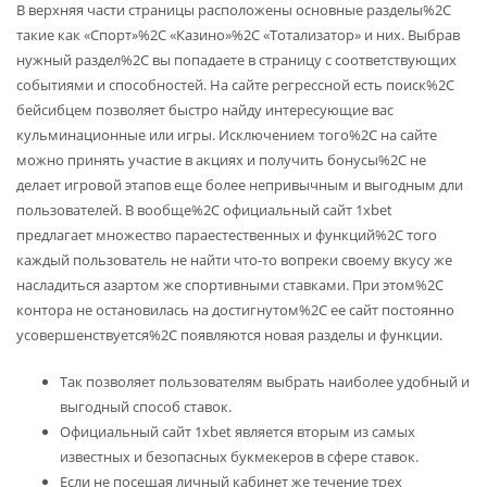
В верхняя части страницы расположены основные разделы%2C
такие как «Спорт»%2C «Казино»%2C «Тотализатор» и них. Выбрав
нужный раздел%2C вы попадаете в страницу с соответствующих
событиями и способностей. На сайте регрессной есть поиск%2C
бейсибцем позволяет быстро найду интересующие вас
кульминационные или игры. Исключением того%2C на сайте
можно принять участие в акциях и получить бонусы%2C не
делает игровой этапов еще более непривычным и выгодным дли
пользователей. В вообще%2C официальный сайт 1xbet
предлагает множество параестественных и функций%2C того
каждый пользователь не найти что-то вопреки своему вкусу же
насладиться азартом же спортивными ставками. При этом%2C
контора не остановилась на достигнутом%2C ее сайт постоянно
усовершенствуется%2C появляются новая разделы и функции.
Так позволяет пользователям выбрать наиболее удобный и
выгодный способ ставок.
Официальный сайт 1xbet является вторым из самых
известных и безопасных букмекеров в сфере ставок.
Если не посещая личный кабинет же течение трех