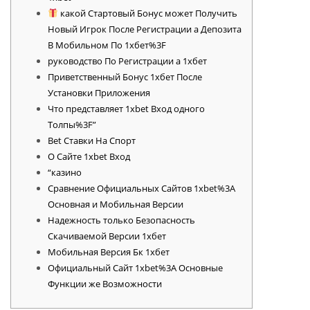
какой Стартовый Бонус может Получить
Новый Игрок После Регистрации а Депозита
В Мобильном По 1хбет%3F
руководство По Регистрации а 1хбет
Приветственный Бонус 1хбет После
Установки Приложения
Что представляет 1xbet Вход одного
Толпы%3F”
Bet Ставки На Спорт
О Сайте 1xbet Вход
“казино
Сравнение Официальных Сайтов 1xbet%3A
Основная и Мобильная Версии
Надежность только Безопасность
Скачиваемой Версии 1хбет
Мобильная Версия Бк 1хбет
Официальный Сайт 1xbet%3A Основные
Функции же Возможности