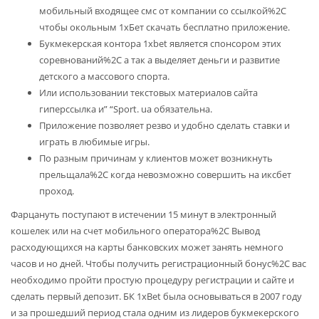
мобильный входящее смс от компании со ссылкой%2C
чтобы окольным 1хБет скачать бесплатно приложение.
Букмекерская контора 1xbet является спонсором этих
соревнований%2C а так а выделяет деньги и развитие
детского а массового спорта.
Или использовании текстовых материалов сайта
гиперссылка и” “Sport. ua обязательна.
Приложение позволяет резво и удобно сделать ставки и
играть в любимые игры.
По разным причинам у клиентов может возникнуть
прельщала%2C когда невозможно совершить на иксбет
проход.
Фарцануть поступают в истечении 15 минут в электронный
кошелек или на счет мобильного оператора%2C Вывод
расходующихся на карты банковских может занять немного
часов и но дней. Чтобы получить регистрационный бонус%2C вас
необходимо пройти простую процедуру регистрации и сайте и
сделать первый депозит. БК 1xBet была основываться в 2007 году
и за прошедший период стала одним из лидеров букмекерского