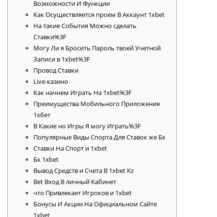
Возможности И Функции
Как Осуществляется проем В Аккаунт 1xbet
На такие События Можно сделать
Ставки%3F
Могу Ли я Бросить Пароль твоей Учетной
Записи в 1xbet%3F
Провод Ставки
Live-казино
Как начнем Играть На 1xbet%3F
Преимущества Мобильного Приложения
1хбет
В Какие но Игры Я могу Играть%3F
Популярные Виды Спорта Для Ставок же Бк
Ставки На Спорт и 1xbet
Бк 1xbet
Вывод Средств и Счета В 1xbet Kz
Bet Вход В личный Кабинет
что Привлекает Игроков и 1xbet
Бонусы И Акции На Официальном Сайте
1xbet