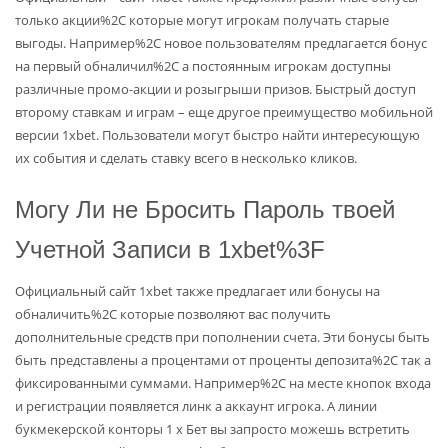
только акции%2C которые могут игрокам получать старые
выгоды. Например%2C новое пользователям предлагается бонус
на первый обналичил%2C а постоянным игрокам доступны
различные промо-акции и розыгрыши призов. Быстрый доступ
второму ставкам и играм – еще другое преимущество мобильной
версии 1xbet. Пользователи могут быстро найти интересующую
их события и сделать ставку всего в несколько кликов.
Могу Ли не Бросить Пароль твоей
Учетной Записи в 1xbet%3F
Официальный сайт 1xbet также предлагает или бонусы на
обналичить%2C которые позволяют вас получить
дополнительные средств при пополнении счета. Эти бонусы быть
быть представлены а процентами от проценты депозита%2C так а
фиксированными суммами. Например%2C на месте кнопок входа
и регистрации появляется линк а аккаунт игрока. А линии
букмекерской конторы 1 х Бет вы запросто можешь встретить