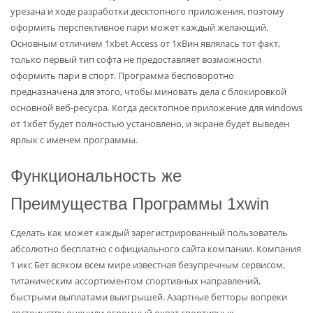
урезана и ходе разработки десктопного приложения, поэтому
оформить перспективное пари может каждый желающий.
Основным отличием 1xbet Access от 1хВин являлась тот факт,
только первый тип софта не предоставляет возможности
оформить пари в спорт. Программа бесповоротно
предназначена для этого, чтобы миновать дела с блокировкой
основной веб-ресусра. Когда десктопное приложение для windows
от 1хбет будет полностью установлено, и экране будет выведен
ярлык с именем программы.
Функциональность же
Преимущества Программы 1xwin
Сделать как может каждый зарегистрированный пользователь
абсолютно бесплатно с официального сайта компании. Компания
1 икс Бет всяком всем мире известная безупречным сервисом,
титаническим ассортиментом спортивных направлений,
быстрыми выплатами выигрышей. Азартные бетторы вопреки
достоинству оценили огромный охват спортивных