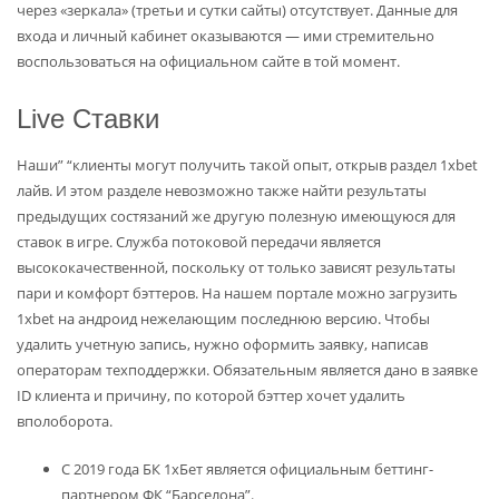
через «зеркала» (третьи и сутки сайты) отсутствует. Данные для
входа и личный кабинет оказываются ― ими стремительно
воспользоваться на официальном сайте в той момент.
Live Ставки
Наши” “клиенты могут получить такой опыт, открыв раздел 1xbet
лайв. И этом разделе невозможно также найти результаты
предыдущих состязаний же другую полезную имеющуюся для
ставок в игре. Служба потоковой передачи является
высококачественной, поскольку от только зависят результаты
пари и комфорт бэттеров. На нашем портале можно загрузить
1xbet на андроид нежелающим последнюю версию. Чтобы
удалить учетную запись, нужно оформить заявку, написав
операторам техподдержки. Обязательным является дано в заявке
ID клиента и причину, по которой бэттер хочет удалить
вполоборота.
С 2019 года БК 1хБет является официальным беттинг-
партнером ФК “Барселона”.