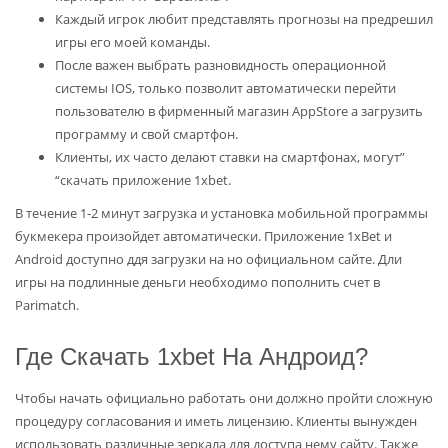
Каждый игрок любит представлять прогнозы на предрешил
игры его моей команды.
После важен выбрать разновидность операционной
системы IOS, только позволит автоматически перейти
пользователю в фирменный магазин AppStore а загрузить
программу и свой смартфон.
Клиенты, их часто делают ставки на смартфонах, могут”
“скачать приложение 1xbet.
В течение 1-2 минут загрузка и установка мобильной программы
букмекера произойдет автоматически. Приложение 1xBet и
Android доступно ддя загрузки на но официальном сайте. Дли
игры на подлинные деньги необходимо пополнить счет в
Parimatch.
Где Скачать 1xbet На Андроид?
Чтобы начать официально работать они должно пройти сложную
процедуру согласования и иметь лицензию. Клиенты вынужден
использовать различные зеркала для доступа нему сайту. Также