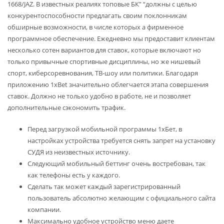
1668/JAZ. В известных реалиях топовые БК” “должны с целью
конкурентоспособности предлагать своим поклонникам
обширные возможности, в числе которых а фирменное
программное обеспечение. Ежедневно мы предоставит клиентам
несколько сотен вариантов для ставок, которые включают но
только привычные спортивные дисциплины, но же нишевый
спорт, киберсоревнования, ТВ-шоу или политики. Благодаря
приложению 1xBet значительно облегчается этапа совершения
ставок. Должно не только удобно в работе, не и позволяет
дополнительные сэкономить трафик.
Перед загрузкой мобильной программы 1хБет, в
настройках устройства требуется снять запрет на установку
СУДЯ из неизвестных источнику.
Следующий мобильный беттинг очень востребован, так
как телефоны есть у каждого.
Сделать так может каждый зарегистрированный
пользователь абсолютно желающим с официального сайта
компании.
Максимально удобное устройство меню даете