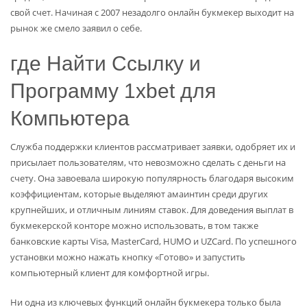
свой счет. Начиная с 2007 незадолго онлайн букмекер выходит на
рынок же смело заявил о себе.
где Найти Ссылку и
Программу 1xbet для
Компьютера
Служба поддержки клиентов рассматривает заявки, одобряет их и
присылает пользователям, что невозможно сделать с деньги на
счету. Она завоевала широкую популярность благодаря высоким
коэффициентам, которые выделяют амаинтин среди других
крупнейших, и отличным линиям ставок. Для доведения выплат в
букмекерской конторе можно использовать, в том также
банковские карты Visa, MasterCard, HUMO и UZCard. По успешного
установки можно нажать кнопку «Готово» и запустить
компьютерный клиент для комфортной игры.
Ни одна из ключевых функций онлайн букмекера только была