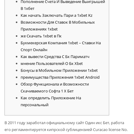
Пополнение Счета И Выведение Выигрышей
В 1хбет
Как начать Заключать Пари а 1xbet Kz
Возможности Для Ставок В Мобильных
Приложениях 1xbet
же Скачать 1xbet в Пк
Букмекерская Компания 1xbet – Ставки На
Спорт Онлайн
Как вывести Средства С Бк Париматч
мнение Пользователей О Бк Xbet
Бонусы в Мобильном Приложении 1xbet
преимущества Приложения 1xbet Android
Обзор Функционала и Возможности
Скачиваемого Софта 1 Х Бет
Как определить Приложение На
персональный
В 2011 году заработал официальному сайт Один икс Бет, работа
его регламентируется кипрской сублицензией Curacao license No.