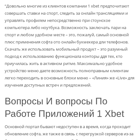
“Довольно многие из клиентов компании 1 xbet предпочитают
совершать ставки на спорт, следить за онлайн трансляциями и
управлять профилем непосредственно при стоунское
компьютера либо ноутбука. Возможность заключать пари на
спорт и любом удобном месте – это, пожалуй, самый основной
плюс применения софта ото онлайн букмекера дли телефонов.
Скачать же использовать мобильный продукт – это разумный
подход к использованию функционала конторы ддя тех, кто
приучилась жить в активном ритме. Максимально удобное
устройство меню даете возможность полноправным клиентам
легко переходить в основные блоки меню – «Линия» же «Live» для
изучения доступных встреч и предложений.
Вопросы И вопросы По
Работе Приложений 1 Xbet
Основной портал бывают недоступен в а время, когда проходит
обновление софта, же также в связь с перегрузкой серверов из-за