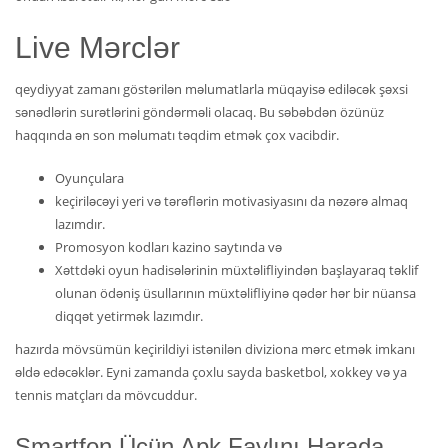
Live Mərclər
qeydiyyat zamanı göstərilən məlumatlarla müqayisə ediləcək şəxsi
sənədlərin surətlərini göndərməli olacaq. Bu səbəbdən özünüz
haqqında ən son məlumatı təqdim etmək çox vacibdir.
Oyunçulara
keçiriləcəyi yeri və tərəflərin motivasiyasını da nəzərə almaq
lazımdır.
Promosyon kodları kazino saytında və
Xəttdəki oyun hadisələrinin müxtəlifliyindən başlayaraq təklif
olunan ödəniş üsullarının müxtəlifliyinə qədər hər bir nüansa
diqqət yetirmək lazımdır.
hazırda mövsümün keçirildiyi istənilən diviziona mərc etmək imkanı
əldə edəcəklər. Eyni zamanda çoxlu sayda basketbol, ​​xokkey və ya
tennis matçları da mövcuddur.
Smartfon Üçün Apk Faylını Harada