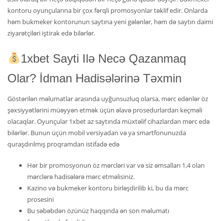
kontoru oyunçularına bir çox fərqli promosyonlar təklif edir. Onlarda
həm bukmeker kontorunun saytına yeni gələnlər, həm də saytın daimi
ziyarətçiləri iştirak edə bilərlər.
1xbet Sayti Ilə Necə Qazanmaq
Olar? İdman Hadisələrinə Təxmin
Göstərilən məlumatlar arasında uyğunsuzluq olarsa, mərc edənlər öz
şəxsiyyətlərini müəyyən etmək üçün əlavə prosedurlardan keçməli
olacaqlar. Oyunçular 1xbet az saytında müxtəlif cihazlardan mərc edə
bilərlər. Bunun üçün mobil versiyadan və ya smartfonunuzda
quraşdırılmış proqramdan istifadə edə
Hər bir promosyonun öz mərcləri var və siz əmsalları 1,4 olan
mərclərə hadisələrə mərc etməlisiniz.
Kazino və bukmeker kontoru birləşdirilib ki, bu da mərc
prosesini
Bu səbəbdən özünüz haqqında ən son məlumatı