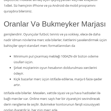
1xBet. Siz həmçinin iPhone və ya Android-də mobil proqramını
quraşdıra bilərsiniz.
Oranlar Və Bukmeyker Marjası
genişləndirir. Oyunçular futbol, ​​tennis və ya xokkey, eləcə də daha
nadir idman növlərinə mərc edə bilərlər; Xəttlərini şaxələndirmək üçün
bahisçilər qeyri-standart mərc formatlarından da
Minimum pul çixarmaq məbləği 100AZN-dir bütün odeme
üsullari üçün.
Şirkət müştərinin oyun hesabının doldurulması xərclərini
ödəyir.
Kiçik bazarlar mərc üçün istifadə edilərsə, marja 6 faizə qədər
artır.
istifadə edə bilərlər. Məsələn, xəttdə siyasi və ya hava hadisələri ilə
bağlı mərclər var. Online mərc saytı hər bir ziyarətçini sevindirəcək
dərin rəngləmə ilə seçilir. Bukmeker kontorunun fərqli xüsusiyyəti
ondan ibarətdir ki, hər gün mərc edə