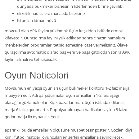
dünyada bukmeker biznesinin liderlərindən birinə çevrilib.
ekzotik hadisələrə mərc edə bilərsiniz.
İstənilən idman növü
mövcud olan APK faylını yükləmək üçün keçiddən istifadə etmək
kifayətdir. Quraşdırma faylını yüklədikdən sonra cihazın naməlum
mənbələrdən proqramları tətbiq etməsinə icazə verməlisiniz. Əlavə
quraşdırma avtomatik olaraq baş verir və başa çatdıqdan sonra APK
faylını silməli və təhlükəsizlik
Oyun Nəticələri
Mövsümün ən yaxşı oyunları üçün bukmeker kontoru 1-2 faiz marja
müəyyən edir. Adi qarşıdurmalar üçün əmsalların 1-2 faiz aşağı
olacağını gözləmək olar. Kiçik bazarlar mərc üçün istifadə edilərsə,
marja 6 faizə qədər artır. Populyar olmayan hadisələr saytda 8 faizə
qədər marja ilə oynanılır. Yeni
aparır ki, bu da əmsalların ölçüsünə müsbət təsir göstərir. Gözlənildiyi
kimi, futbol matçları oyunçuları ən sərfəli əmsallarla sevindirəcək.