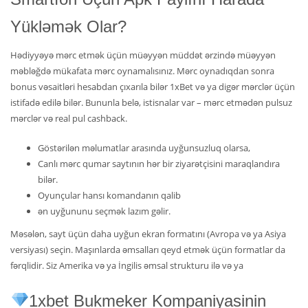
Yükləmək Olar?
Hədiyyəyə mərc etmək üçün müəyyən müddət ərzində müəyyən
məbləğdə mükafata mərc oynamalısınız. Mərc oynadıqdan sonra
bonus vəsaitləri hesabdan çıxarıla bilər 1xBet və ya digər mərclər üçün
istifadə edilə bilər. Bununla belə, istisnalar var – mərc etmədən pulsuz
mərclər və real pul cashback.
Göstərilən məlumatlar arasında uyğunsuzluq olarsa,
Canlı mərc qumar saytının hər bir ziyarətçisini maraqlandıra
bilər.
Oyunçular hansı komandanın qalib
ən uyğununu seçmək lazım gəlir.
Məsələn, sayt üçün daha uyğun ekran formatını (Avropa və ya Asiya
versiyası) seçin. Maşınlarda əmsalları qeyd etmək üçün formatlar da
fərqlidir. Siz Amerika və ya İngilis əmsal strukturu ilə və ya
1xbet Bukmeker Kompaniyasinin