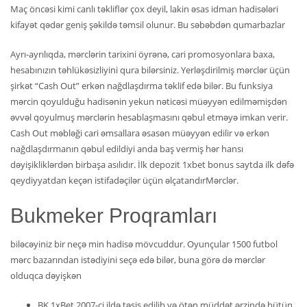
Maç öncəsi kimi canlı təkliflər çox deyil, lakin əsas idman hadisələri
kifayət qədər geniş şəkildə təmsil olunur. Bu səbəbdən qumarbazlar
Ayrı-ayrılıqda, mərclərin tarixini öyrənə, cari promosyonlara baxa,
hesabınızın təhlükəsizliyini qura bilərsiniz. Yerləşdirilmiş mərclər üçün
şirkət “Cash Out” erkən nağdlaşdırma təklif edə bilər. Bu funksiya
mərcin qoyulduğu hadisənin yekun nəticəsi müəyyən edilməmişdən
əvvəl qoyulmuş mərclərin hesablaşmasını qəbul etməyə imkan verir.
Cash Out məbləği cari əmsallara əsasən müəyyən edilir və erkən
nağdlaşdırmanın qəbul edildiyi anda baş vermiş hər hansı
dəyişikliklərdən birbaşa asılıdır. İlk depozit 1xbet bonus saytda ilk dəfə
qeydiyyatdan keçən istifadəçilər üçün əlçatandırMərclər.
Bukmeker Proqramları
biləcəyiniz bir neçə min hadisə mövcuddur. Oyunçular 1500 futbol
mərc bazarından istədiyini seçə edə bilər, buna görə də mərclər
olduqca dəyişkən
BK 1xBet 2007-ci ildə təsis edilib və ötən müddət ərzində bütün