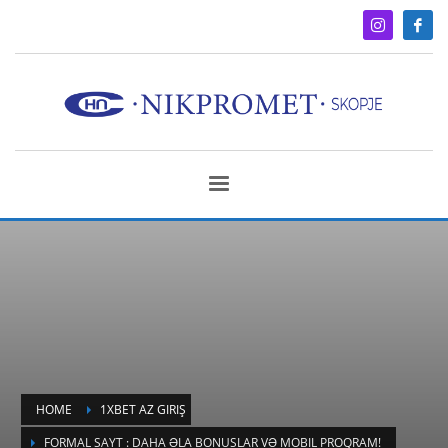
HOME
1XBET AZ GIRIŞ
FORMAL SAYT ️: DAHA ƏLA BONUSLAR VƏ MOBIL PROQRAM!