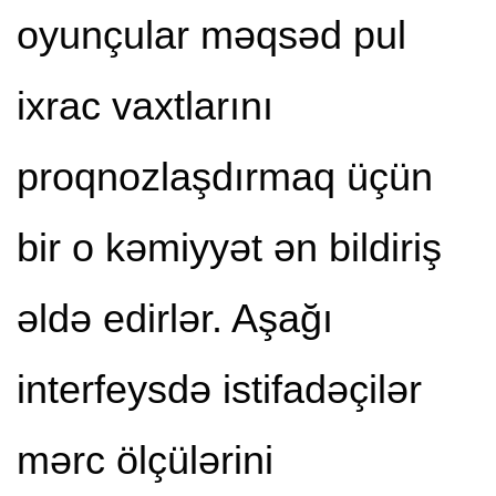
oyunçular məqsəd pul
ixrac vaxtlarını
proqnozlaşdırmaq üçün
bir o kəmiyyət ən bildiriş
əldə edirlər. Aşağı
interfeysdə istifadəçilər
mərc ölçülərini