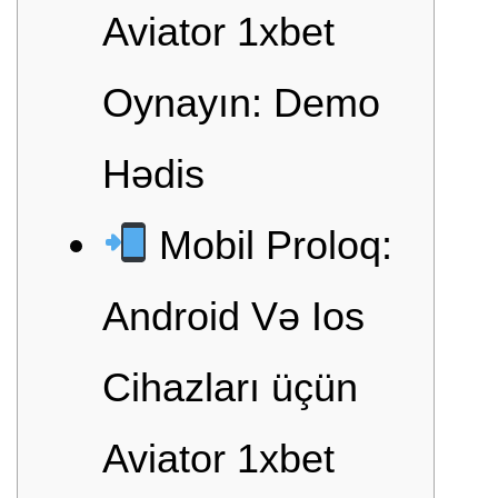
Aviator 1xbet
Oynayın: Demo
Hədis
Mobil Proloq:
Android Və Ios
Cihazları üçün
Aviator 1xbet