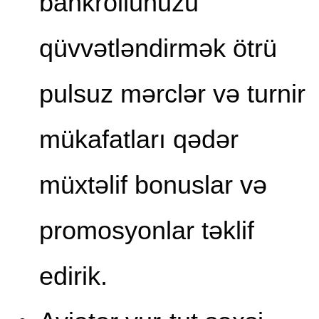
bankrollunuzu
qüvvətləndirmək ötrü
pulsuz mərclər və turnir
mükafatları qədər
müxtəlif bonuslar və
promosyonlar təklif
edirik.