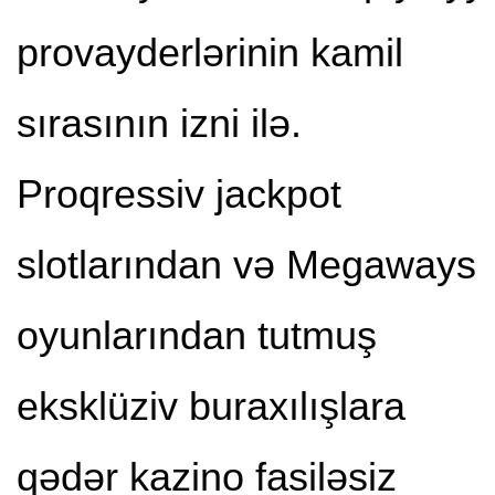
provayderlərinin kamil
sırasının izni ilə.
Proqressiv jackpot
slotlarından və Megaways
oyunlarından tutmuş
eksklüziv buraxılışlara
qədər kazino fasiləsiz