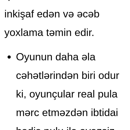
inkişaf edən və əcəb
yoxlama təmin edir.
Oyunun daha əla
cəhətlərindən biri odur
ki, oyunçular real pula
mərc etməzdən ibtidai