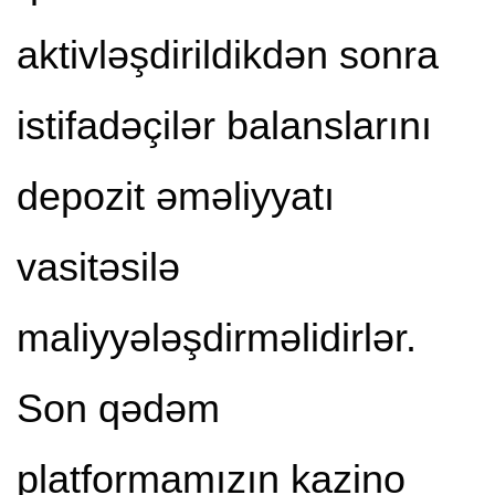
aktivləşdirildikdən sonra
istifadəçilər balanslarını
depozit əməliyyatı
vasitəsilə
maliyyələşdirməlidirlər.
Son qədəm
platformamızın kazino