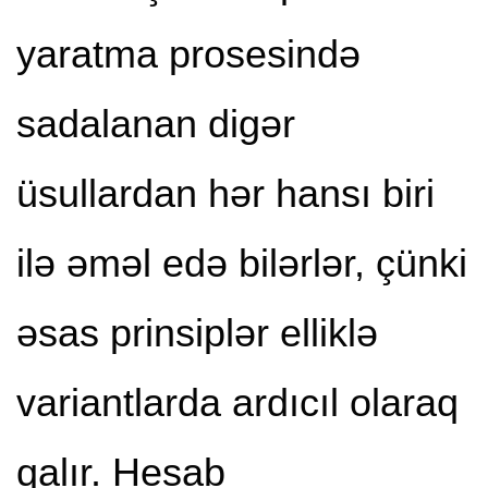
yaratma prosesində
sadalanan digər
üsullardan hər hansı biri
ilə əməl edə bilərlər, çünki
əsas prinsiplər elliklə
variantlarda ardıcıl olaraq
qalır. Hesab