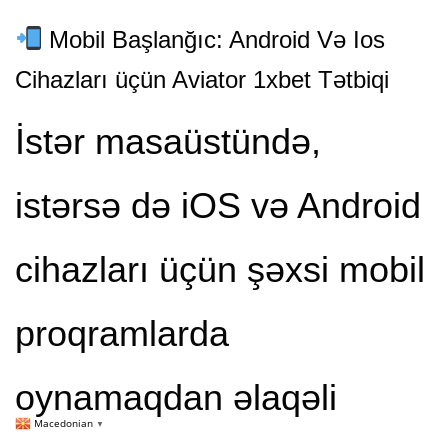
Mobil Başlanğıc: Android Və Ios
Cihazları üçün Aviator 1xbet Tətbiqi
İstər masaüstündə,
istərsə də iOS və Android
cihazları üçün şəxsi mobil
proqramlarda
oynamaqdan əlaqəli
Macedonian
▼