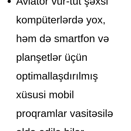
Aviator vur-tut şəxsi
kompüterlərdə yox,
həm də smartfon və
planşetlər üçün
optimallaşdırılmış
xüsusi mobil
proqramlar vasitəsilə