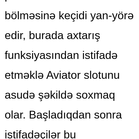
bölməsinə keçidi yan-yörə
edir, burada axtarış
funksiyasından istifadə
etməklə Aviator slotunu
asudə şəkildə soxmaq
olar. Başladıqdan sonra
istifadəçilər bu