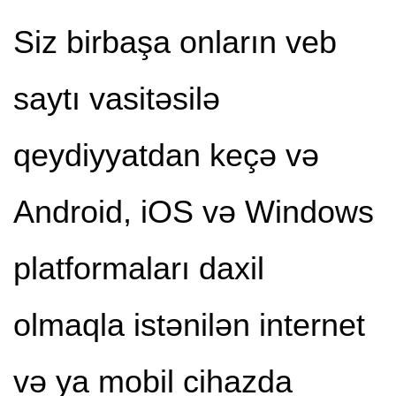
Siz birbaşa onların veb
saytı vasitəsilə
qeydiyyatdan keçə və
Android, iOS və Windows
platformaları daxil
olmaqla istənilən internet
və ya mobil cihazda