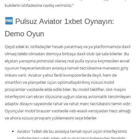
kukilərin istifadəsinə razılıq verirsiniz.”
Pulsuz Aviator 1xbet Oynayın:
Demo Oyun
Qeyd edək ki, istifadəçilər hesab yaratmaq və ya platformamıza daxil
olmaq tələbi olmadan demoya birbaşa daxil olub işə sala bilərlər. Bu
əlçatan yanaşma potensial olaraq real pulla oyuna keçməzdən əvvəl
oyunun həyəcanlandıran aviasiya temalı təcrübəsinə maneəsiz giriş
imkanı verir. Aviator yalnız fərdi kompüterlərdə deyil, həm də
smartfon və planşetlər üçün optimallaşdırılmış xüsusi mobil
proqramlar vasitəsilə əldə edilə bilər. Bu mobil təkliflər, slot maşını
interfeysini cari ekran ölçüsünə uyğun olaraq avtomatik tənzimləyən
adaptiv dizaynı sayəsində rahat və rahat mərc təcrübəsini təmin edir.
Oyunçular mobil brauzer vasitəsilə veb-əsaslı versiyadan həzz almağı
və ahora xüsusi proqram yükləməsini seçə bilərlər.
Aviator 1xBet-də bu aviasiya temalı oyun üçün interfeysimiz
istifadəçiləri valeh edən adi qumar təcrübələrindən fərqlidir.