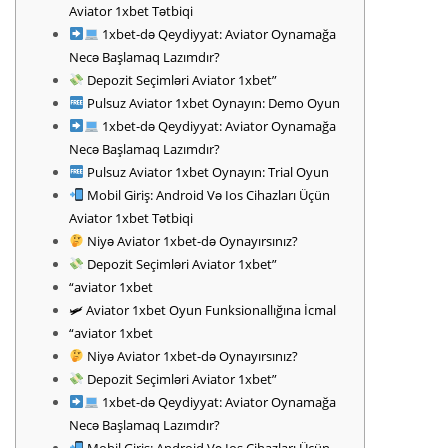
Aviator 1xbet Tətbiqi
1xbet-də Qeydiyyat: Aviator Oynamağa
Necə Başlamaq Lazımdır?
Depozit Seçimləri Aviator 1xbet”
Pulsuz Aviator 1xbet Oynayın: Demo Oyun
1xbet-də Qeydiyyat: Aviator Oynamağa
Necə Başlamaq Lazımdır?
Pulsuz Aviator 1xbet Oynayın: Trial Oyun
Mobil Giriş: Android Və Ios Cihazları Üçün
Aviator 1xbet Tətbiqi
Niyə Aviator 1xbet-də Oynayırsınız?
Depozit Seçimləri Aviator 1xbet”
“aviator 1xbet
🛩 Aviator 1xbet Oyun Funksionallığına İcmal
“aviator 1xbet
Niyə Aviator 1xbet-də Oynayırsınız?
Depozit Seçimləri Aviator 1xbet”
1xbet-də Qeydiyyat: Aviator Oynamağa
Necə Başlamaq Lazımdır?
Mobil Giriş: Android Və Ios Cihazları Üçün