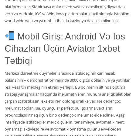
platformasıdır. Siz birbaşa onların veb saytı vasitəsilə qeydiyyatdan
keçə və Android, iOS və Windows platformaları daxil olmaqla istənilən
world wide web və ya mobil cihazda kazinoya daxil ola bilərsiniz.
Mobil Giriş: Android Və Ios
Cihazları Üçün Aviator 1xbet
Tətbiqi
Mərkəzi idarəetmə düymələri arasında istifadəçinin cari hesab
balansının – demonstration rejimdə 3000 digital dolların və ya yatırılan
real vəsaitin məbləğinin ekranı yerləşir. Bu bölmənin altında optimal
strateji yanaşmalar haqqında məlumat verən mühüm analitik alət olan
çarpan statistikasını əks etdirən oblong qrafika var. Nə qədər çox
məlumat toplanırsa, oyunçular perfect pul çıxarma vaxtlarını
proqnozlaşdırmaq üçün bir o qədər çox məlumat əldə edirlər. Aşağı
interfeysdə istifadəçilər mərc ölçülərini tənzimləyə, avtomatik mərc
oynamağı aktivləşdirə və avtomatik oynatma pulunu əvvəlcədən
müəyyən edilmiş çarpan dəyərində işə sala bilər. Bu seçimlərin