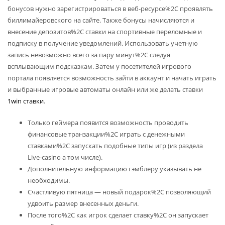
бонусов нужно зарегистрироваться в веб-ресурсе%2C проявлять
биллимайеровского на сайте. Также бонусы начисляются и
внесение депозитов%2C ставки на спортивные переломные и
подписку в получение уведомлений. Использовать учетную
запись невозможно всего за пару минут%2C следуя
всплывающим подсказкам. Затем у посетителей игрового
портала появляется возможность зайти в аккаунт и начать играть
и выбранные игровые автоматы онлайн или же делать ставки
1win ставки
.
Только геймера появится возможность проводить
финансовые транзакции%2C играть с денежными
ставками%2C запускать подобные типы игр (из раздела
Live-casino а том числе).
Дополнительную информацию гэмблеру указывать не
необходимы.
Счастливую пятница — новый подарок%2C позволяющий
удвоить размер внесенных деньги.
После того%2C как игрок сделает ставку%2C он запускает