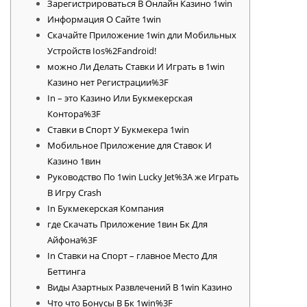
Зарегистрироваться В Онлайн Казино 1win
Информация О Сайте 1win
Скачайте Приложение 1win дли Мобильных
Устройств Ios%2Fandroid!
можно Ли Делать Ставки И Играть в 1win
Казино нет Регистрации%3F
In – это Казино Или Букмекерская
Контора%3F
Ставки в Спорт У Букмекера 1win
Мобильное Приложение для Ставок И
Казино 1вин
Руководство По 1win Lucky Jet%3A же Играть
В Игру Crash
In Букмекерская Компания
где Скачать Приложение 1вин Бк Для
Айфона%3F
In Cтавки на Спорт – главное Место Для
Беттинга
Виды Азартных Развлечений В 1win Казино
Что что Бонусы В Бк 1win%3F