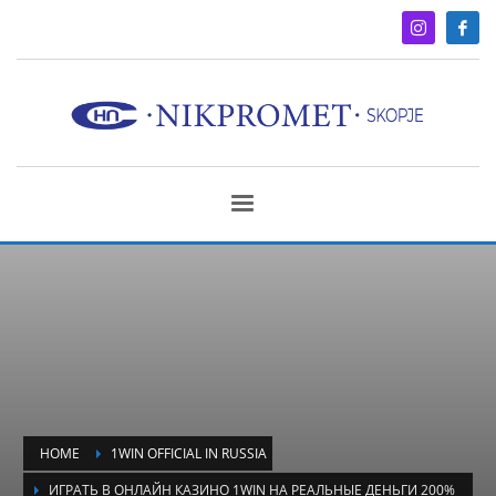
HOME
1WIN OFFICIAL IN RUSSIA
ИГРАТЬ В ОНЛАЙН КАЗИНО 1WIN НА РЕАЛЬНЫЕ ДЕНЬГИ 200%