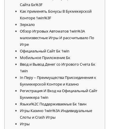
Сайта Бк%3F
Как применять Бонусы В Букмекерской
Конторе 1win%3F
Зеркало
Обзор Игровых Автоматов 1win%3A
малоизвестные Игры И рассчитывало По
Игре
Официальный Сайт Бк 1win
Мобильное Приложение Бк
Ввод и Вывод Денег со Игрового Счета Бк
1win
In Перу – Преимущества Присоединения к
Букмекерской Конторе и Казино
Регистрация И Вход на Официальный Сайт
Букмекера 1win
Языки%2C Поддерживаемые Бк 1вин
Игры Казино 1win%3A Индивидуальные
Слоты и Crash Игры
Игры