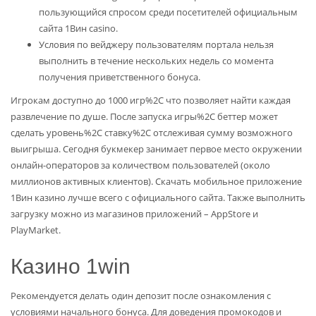
пользующийся спросом среди посетителей официальным
сайта 1Вин casino.
Условия по вейджеру пользователям портала нельзя
выполнить в течение нескольких недель со момента
получения приветственного бонуса.
Игрокам доступно до 1000 игр%2C что позволяет найти каждая
развлечение по душе. После запуска игры%2C беттер может
сделать уровень%2C ставку%2C отслеживая сумму возможного
выигрыша. Сегодня букмекер занимает первое место окружении
онлайн-операторов за количеством пользователей (около
миллионов активных клиентов). Скачать мобильное приложение
1Вин казино лучше всего с официального сайта. Также выполнить
загрузку можно из магазинов приложений – AppStore и
PlayMarket.
Казино 1win
Рекомендуется делать один депозит после ознакомления с
условиями начального бонуса. Для доведения промокодов и