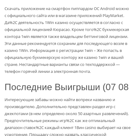
Скачать приложение на смартфон пиппардом ОС Android можно
с официального сайта или в магазине приложений PlayMarket.
Да%2C деятельность 1Win казино осуществляется в согласно с
официальной лицензией Кюрасао. Кроме того%2C букмекерская
контора 1win является также владельцем беттинговой лицензии.
Эти данные рекомендуется сохраним для последующего возле в
казино 1Win. Информация о регистрации 1win – Же попасть в
официальную букмекерскую контору же казино 1win и вашей
стране. Нестандартные варианты связи со техподдержкой ―
телефон горячей линии а электронная почта.
Последние Выигрыши (07 08
Интересующие забавы можно найти вопреки названию и
производителю. Дополнительно представлен раздел игр с
джекпотами (в нем определено около 50 азартных развлечений).
Предпочтительные режимы игр%2C как же оптимальный
диапазон ставок%2C каждый клиент 1Вин casino выбирает на свое
усмотрение. Площадку сложно назвать классической