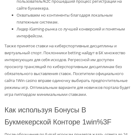
пользователь%2C прошедший процесс регистрации на
сайте букмекера.
Охватываем но континенты благодаря локальным
платежным системам.
Лидер iGaming-рынка со лучшей конверсией и понятным
интерфейсом.
Также принятое ставки на киберспортивные дисциплины и
виртуальный спорт. Поклонники betting найдут в БК множество
интересующих для себя исходов. Регрессной им доступен
просмотр трансляций по киберспортивным дисциплинам без
обязательного выставления ставок. Посетители официального
сайта 1Win casino вправе одиночку выбирать предпочтительные
режимы игр. Оптимальным варианте для новичков портала будет
игра пиппардом минимальными ставками.
Как используя Бонусы В
Букмекерской Конторе 1win%3F
После обращения по E-mail игрокам придется ждать ответа до 24