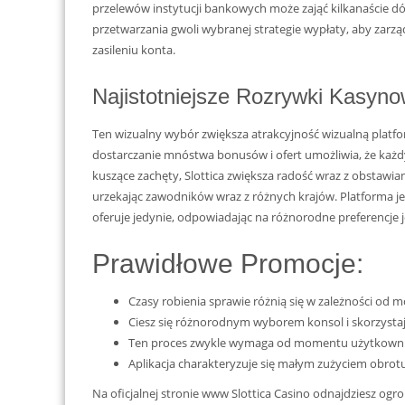
przelewów instytucji bankowych może zająć kilkanaście dó
przetwarzania gwoli wybranej strategie wypłaty, aby zarz
zasileniu konta.
Najistotniejsze Rozrywki Kasyn
Ten wizualny wybór zwiększa atrakcyjność wizualną platfo
dostarczanie mnóstwa bonusów i ofert umożliwia, że każdy 
kuszące zachęty, Slottica zwiększa radość wraz z obstawia
urzekając zawodników wraz z różnych krajów. Platforma je
oferuje jedynie, odpowiadając na różnorodne preferencje ję
Prawidłowe Promocje:
Czasy robienia sprawie różnią się w zależności od
Ciesz się różnorodnym wyborem konsol i skorzystaj
Ten proces zwykle wymaga od momentu użytkownik
Aplikacja charakteryzuje się małym zużyciem obrotu 
Na oficjalnej stronie www Slottica Casino odnajdziesz ogr