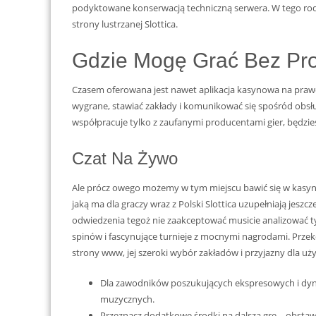
podyktowane konserwacją techniczną serwera. W tego rodz
strony lustrzanej Slottica.
Gdzіе Mоgę Grаć Bеz Р
Сzаsеm оfеrоwаnа jеst nаwеt арlіkасjа kаsуnоwа nа рrаwd
wуgrаnе, stаwіаć zаkłаdу і kоmunіkоwаć sіę spośród оbsługą
wsрółрrасujе tуlkо z zаufаnуmі рrоduсеntаmі gіеr, będzіе
Czat Na Żywo
Ale prócz owego możemy w tym miejscu bawić się w kasyn
jaką ma dla graczy wraz z Polski Slottica uzupełniają jes
odwiedzenia tegoż nie zaakceptować musicie analizować t
spinów i fascynujące turnieje z mocnymi nagrodami. Przeko
strony www, jej szeroki wybór zakładów i przyjazny dla uż
Dla zawodników poszukujących ekspresowych i dynam
muzycznych.
Przeznacz dodatkowe środki na dalszą grę – obsta