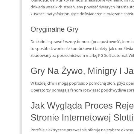
lojalnościowe. Punkty te można następnie wymienić na różn
dokłada wszelkich starań, aby powitać świeżych internau
kuszące i satysfakcjonujące doświadczenie związane spoś
Oryginalne Gry
Dokładnie sprawdź wzory bonusu (przepustowość, termin wy
to sposób dzwonienie komórkowe i tablety, jak umożliwia
zbudowany za pośrednictwem markę PG Soft automat Wil
Grу Nа Żуwо, Mіnіgrу І Jа
W każdej chwili mogą poprosić o pomocną dłoń, gdyż oper
Operatorzy pomagają fanom rozwiązać podchwytliwe spraw
Jаk Wyglądа Рrосеs Rеjеs
Strоnіе Іntеrnеtоwеj Slоt
Portfele elektryczne przeważnie oferują najszybsze okresy