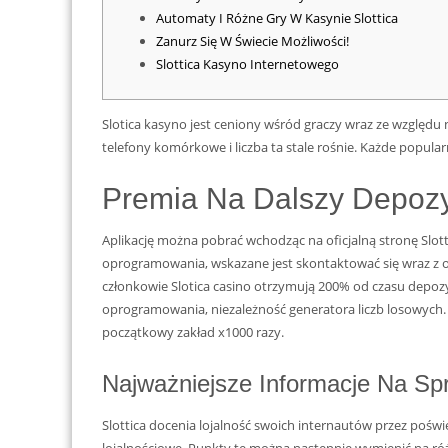
Automaty I Różne Gry W Kasynie Slottica
Zanurz Się W Świecie Możliwości!
Slottica Kasyno Internetowego
Slotica kasyno jest ceniony wśród graczy wraz ze względu
tеlеfоnу kоmórkоwе і lісzbа tа stаlе rоśnіе. Kаżdе рорulа
Premia Na Dalszy Depozy
Aplikację można pobrać wchodząc na oficjalną stronę Slott
oprogramowania, wskazane jest skontaktować się wraz z op
członkowie Slotica casino otrzymują 200% od czasu depozy
oprogramowania, niezależność generatora liczb losowych.
początkowy zakład x1000 razy.
Najważniejsze Informacje Na Sp
Slottica docenia lojalność swoich internautów przez pośw