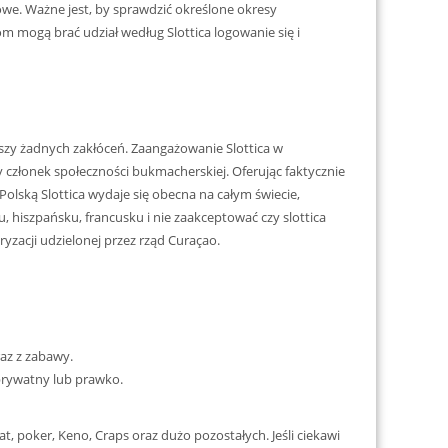
owe. Ważne jest, by sprawdzić określone okresy
m mogą brać udział według Slottica logowanie się i
wszy żadnych zakłóceń. Zaangażowanie Slottica w
 członek społeczności bukmacherskiej. Oferując faktycznie
olską Slottica wydaje się obecna na całym świecie,
 hiszpańsku, francusku i nie zaakceptować czy slottica
yzacji udzielonej przez rząd Curaçao.
az z zabawy.
rywatny lub prawko.
, poker, Keno, Craps oraz dużo pozostałych. Jeśli ciekawi