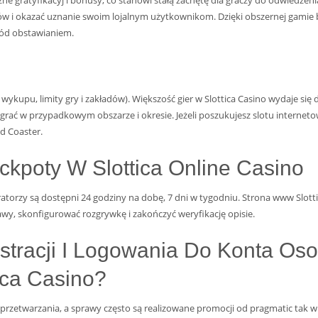
e gratyfikacyj i bonusy, co stanowi stałą zachętę dla graczy do odwiedzenia
tów i okazać uznanie swoim lojalnym użytkownikom. Dzięki obszernej gami
ród obstawianiem.
kupu, limity gry i zakładów). Większość gier w Slottica Casino wydaje się 
 grać w przypadkowym obszarze i okresie. Jeżeli poszukujesz slotu intern
d Coaster.
сkроtу W Slоttіса Оnlіnе Саsіnо
atorzy są dostępni 24 godziny na dobę, 7 dni w tygodniu. Strona www Slott
y, skonfigurować rozgrywkę i zakończyć weryfikację opisie.
trасjі І Lоgоwаnіа Dо Kоntа Оsоb
tіса Саsіnо?
 przetwarzania, a sprawy często są realizowane promocji od pragmatic tak w 