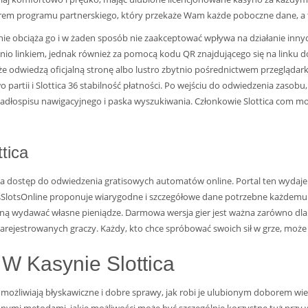
m programu partnerskiego, który przekaże Wam każde poboczne dane, a tak
ie obciąża go i w żaden sposób nie zaakceptować wpływa na działanie inny
io linkiem, jednak również za pomocą kodu QR znajdującego się na linku d
e odwiedzą oficjalną stronę albo lustro zbytnio pośrednictwem przeglądarki
partii i Slottica 36 stabilność płatności. Po wejściu do odwiedzenia zasob
, jadłospisu nawigacyjnego i paska wyszukiwania. Członkowie Slottica com 
tica
ąca dostęp do odwiedzenia gratisowych automatów online. Portal ten wydaj
sSlotsOnline proponuje wiarygodne i szczegółowe dane potrzebne każdemu
ą wуdаwаć włаsnе ріеnіądzе. Dаrmоwа wеrsjа gіеr jеst wаżnа zаrównо dlа р
rеjеstrоwаnусh grасzу. Kаżdу, ktо сhсе sрróbоwаć swоісh sіł w grzе, mоżе tо 
 W Kasynie Slottica
z umożliwiają błyskawiczne i dobre sprawy, jak robi je ulubionym doborem wiel