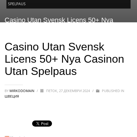
SPELPAUS
Casino Utan Svensk Licens 50+ Nya
Casinon Utan Spelpaus
Casino Utan Svensk
Licens 50+ Nya Casinon
Utan Spelpaus
BY
MIRKODOMAIN
/
ПЕТОК, 27 ДЕКЕМВРИ 2024
/
PUBLISHED IN
ШВЕЦИЯ