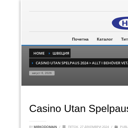
Почетна
Каталог
Тит
HOME
ШВЕЦИЯ
CASINO UTAN SPELPAUS 2024 > ALLT I BEHÖVER VET
август 6, 2026
Casino Utan Spelpaus
BY
MIRKODOMAIN
/
ПЕТОК, 27 ДЕКЕМВРИ 2024
/
PUBL